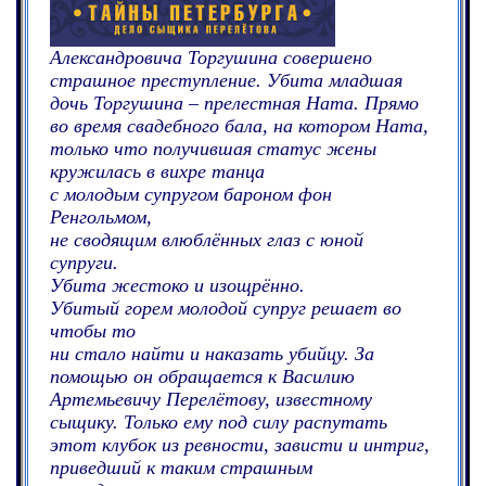
Александровича Торгушина совершено
страшное преступление. Убита младшая
дочь Торгушина – прелестная Ната. Прямо
во время свадебного бала, на котором Ната,
только что получившая статус жены
кружилась в вихре танца
с молодым супругом бароном фон
Ренгольмом,
не сводящим влюблённых глаз с юной
супруги.
Убита жестоко и изощрённо.
Убитый горем молодой супруг решает во
чтобы то
ни стало найти и наказать убийцу. За
помощью он обращается к Василию
Артемьевичу Перелётову, известному
сыщику. Только ему под силу распутать
этот клубок из ревности, зависти и интриг,
приведший к таким страшным