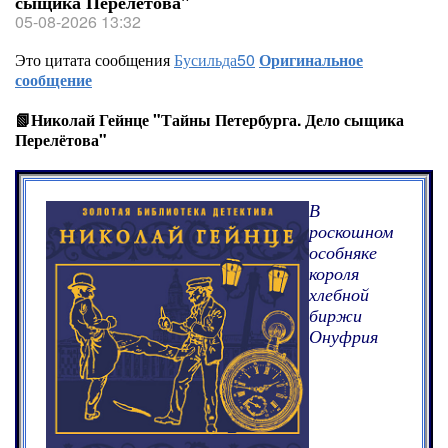
сыщика Перелётова"
05-08-2026 13:32
Это цитата сообщения
Бусильда50
Оригинальное
сообщение
📗Николай Гейнце "Тайны Петербурга. Дело сыщика
Перелётова"
В
роскошном
особняке
короля
хлебной
биржи
Онуфрия