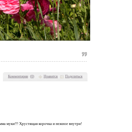
Комментарии
(
0
)
Нравится
Поделиться
мма муки!!! Хрустящая корочка и нежное внутри!