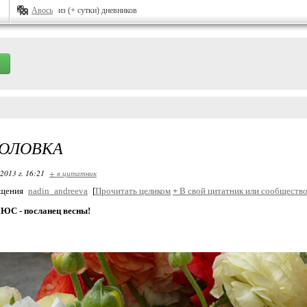
Авось
из (+ сутки) дневников
ГОЛОВКА
2013 г. 16:21
+ в цитатник
бщения
nadin_andreeva
[
Прочитать целиком
+
В свой цитатник или сообщество
С - посланец весны!