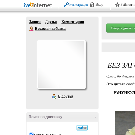
Регистрация
Вход
Рейтинги
Записи
Друзья
Комментарии
Создать дневник
Веселая забавка
БЕЗ ЗА
Среда, 06 Февраля 
Это цитата соо
РАНУНКУЛЮ
В друзья
Поиск по дневнику
-