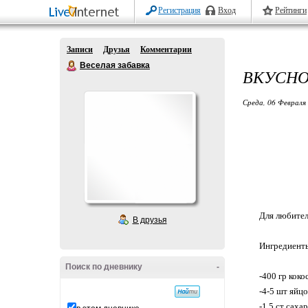
Регистрация
Вход
Рейтинги
Записи
Друзья
Комментарии
Веселая забавка
ВКУСНО
Среда, 06 Февраля 
Для любител
В друзья
Ингредиент
Поиск по дневнику
-
-400 гр кок
-4-5 шт яйцо
-1.5 ст саха