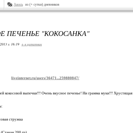
Авось
из (+ сутки) дневников
Е ПЕЧЕНЬЕ "КОКОСАНКА"
2013 г. 16:19
+ в цитатник
liveinternet.ru/users/36471...259880847/
ей кокосовой выпечки!!! Очень вкусное печенье! Ни грамма муки!!! Хрустящая
ы:
осовая стружка
р (Стакан 200 гр)