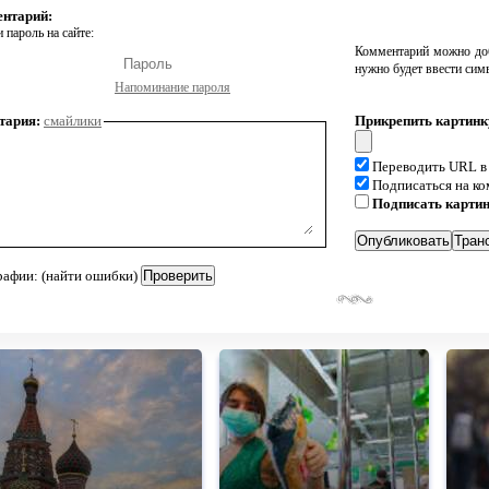
ентарий:
 пароль на сайте:
Комментарий можно доб
нужно будет ввести сим
Напоминание пароля
тария:
смайлики
Прикрепить картинк
Переводить URL в
Подписаться на к
Подписать карти
рафии: (найти ошибки)