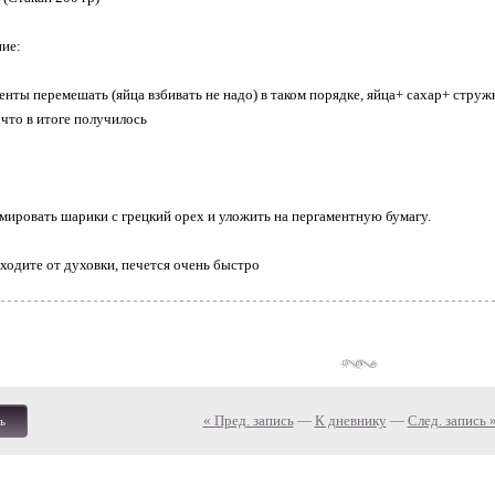
ие:
енты перемешать (яйца взбивать не надо) в таком порядке, яйца+ сахар+ струж
что в итоге получилось
мировать шарики с грецкий орех и уложить на пергаментную бумагу.
тходите от духовки, печется очень быстро
« Пред. запись
—
К дневнику
—
След. запись 
ь