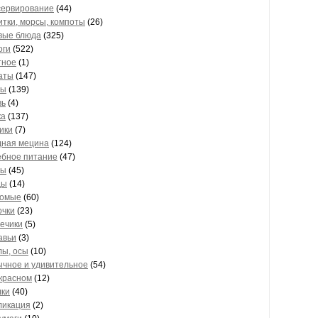
сервирование
(44)
тки, морсы, компоты
(26)
вые блюда
(325)
оги
(522)
тное
(1)
аты
(147)
ты
(139)
вь
(4)
ка
(137)
ики
(7)
ная мецина
(124)
ебное питание
(47)
вы
(45)
ды
(14)
комые
(60)
очки
(23)
ечики
(5)
авьи
(3)
лы, осы
(10)
чное и удивительное
(54)
красном
(12)
ки
(40)
ликация
(2)