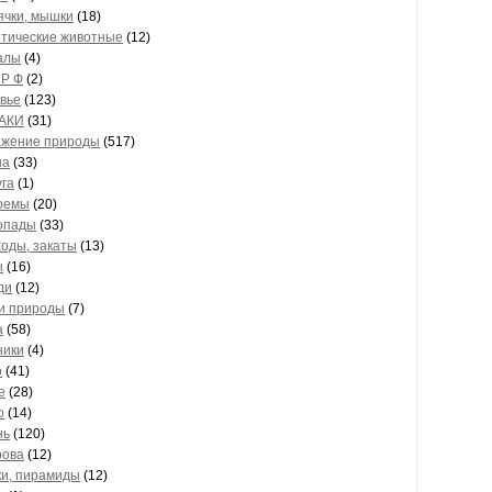
ячки, мышки
(18)
отические животные
(12)
алы
(4)
 Р Ф
(2)
вье
(123)
АКИ
(31)
жение природы
(517)
на
(33)
га
(1)
оемы
(20)
опады
(33)
оды, закаты
(13)
ы
(16)
ди
(12)
ки природы
(7)
а
(58)
ники
(4)
о
(41)
е
(28)
о
(14)
нь
(120)
рова
(12)
ки, пирамиды
(12)