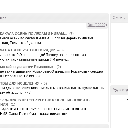
ник
-
Схемы 
Все (10300)
КАКАЛА ОСЕНЬ ПО ЛЕСАМ И НИВАМ...
-
(7)
акала осень по лесам и нивам... Если на деревьях листья
тели, Если в край далеки...
Ы НА ПЯТКЕ? ЭТО НЕПОРЯДКИ!
-
(0)
 на пятке? Это непорядки! Почему на наших пятках
яются так называемые шпоры? И почем...
ые тайны династии Романовых
-
(0)
ые тайны династии Романовых О династии Романовых сегодня
т все больше. Её истори...
ТВЫ ДЛЯ ИСЦЕЛЕНИЯ
-
(0)
вы для исцеления Какие молитвы и каким святым нужно читать
Аудитор
им об исцелении?...
Е ЗДАНИЯ В ПЕТЕРБУРГЕ СПОСОБНЫ ИСПОЛНЯТЬ
АНИЯ
-
(1)
Е ЗДАНИЯ В ПЕТЕРБУРГЕ СПОСОБНЫ ИСПОЛНЯТЬ
ИЯ Санкт Петербург – город романтики, ...