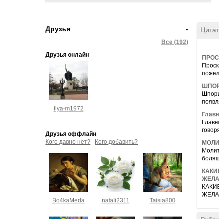
Друзья
-
Цитат
Все (192)
Друзья онлайн
ПРОС
Проск
пожел
ШПОР
Шпоры
появл
ilya-m1972
Главн
Главн
говоря
Друзья оффлайн
Кого давно нет?
Кого добавить?
МОЛИ
Молит
болящ
КАКИ
ЖЕЛ
КАКИ
ЖЕЛАН
Bo4kaMeda
natali2311
Taisia800