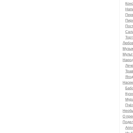
Кон
Напи
Пер
Пир
Пос
Сал
Тор
Любо
Музы
Мульт
Народ
Леч
Тра
Яго
Насе
Баб
Кузн
Мур
Пчё
Необы
О пре
Подел
Апп