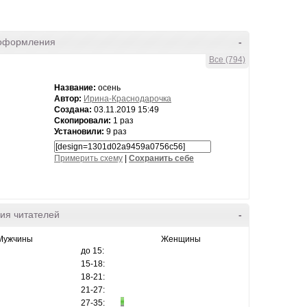
оформления
-
Все (794)
Название:
осень
Автор:
Ирина-Краснодарочка
Создана:
03.11.2019 15:49
Скопировали:
1 раз
Установили:
9 раз
Примерить схему
|
Cохранить себе
ия читателей
-
Мужчины
Женщины
до 15:
15-18:
18-21:
21-27:
27-35: