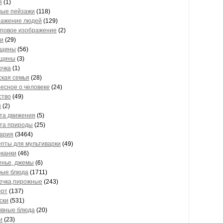
я
(1)
ные пейзажи
(118)
ажение людей
(129)
пповое изображение
(2)
ки
(29)
щины
(56)
щины
(3)
очка
(1)
ская семья
(28)
есное о человеке
(24)
ство
(49)
ы
(2)
та движения
(5)
та природы
(25)
ария
(3464)
пты для мультиварки
(49)
еканки
(46)
енье, джемы
(6)
рые блюда
(1711)
ечка,пирожные
(243)
ерт
(137)
ски
(531)
ивные блюда
(20)
и
(23)