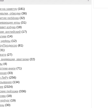
ики
-
м на заметку
(181)
валки, обводки
(36)
итие ребёнка
(32)
вивающие игры
(31)
вит,азбука
(18)
ам- английский
(17)
ьтики
(14)
т,цифры
(12)
оуПродюсор
(81)
(31)
еатр
(27)
, анимашки, аватарки
(22)
мы
(4)
отеки,книги
(71)
нная
(33)
о ЛиРу
(256)
зывания
(134)
ие
(2324)
ские пейзажи
(336)
осква
(18)
тербург
(19)
рцы
(30)