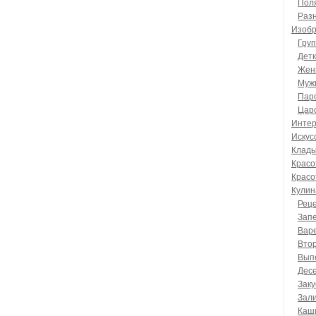
Пол
Раз
Изобр
Гру
Дет
Жен
Муж
Пар
Цар
Интер
Искус
Клад
Красо
Красо
Кулин
Реце
Зап
Вар
Вто
Вып
Дес
Заку
Зал
Каш