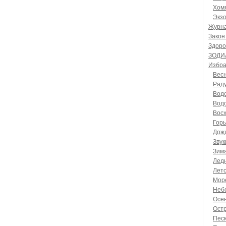
Хом
Экз
Журн
Закон
Здоро
ЗОДИ
Избра
Вес
Раду
Вод
Вод
Восх
Гор
Дож
Зву
Зим
Лед
Лет
Мор
Неб
Осе
Ост
Пес