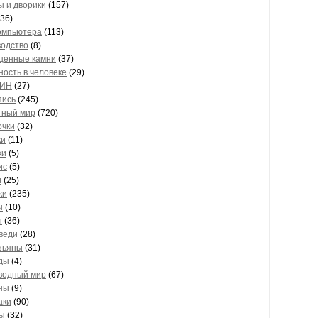
 и дворики
(157)
36)
омпьютера
(113)
одство
(8)
ценные камни
(37)
ность в человеке
(29)
ИН
(27)
пись
(245)
тный мир
(720)
очки
(32)
ки
(11)
ки
(5)
ис
(5)
и
(25)
ки
(235)
ы
(10)
ы
(36)
веди
(28)
зьяны
(31)
ды
(4)
водный мир
(67)
ны
(9)
аки
(90)
ры
(32)