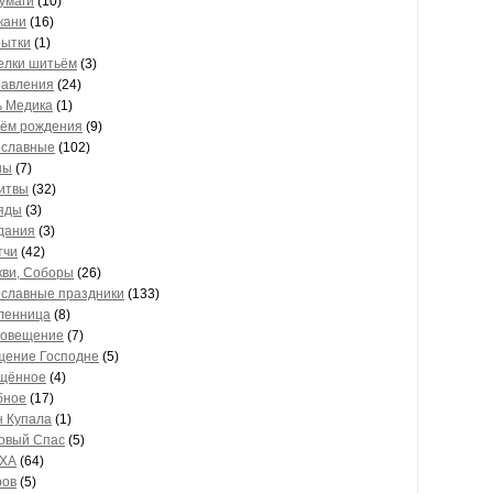
умаги
(10)
кани
(16)
рытки
(1)
елки шитьём
(3)
авления
(24)
ь Медика
(1)
нём рождения
(9)
ославные
(102)
ны
(7)
итвы
(32)
яды
(3)
дания
(3)
тчи
(42)
кви, Соборы
(26)
славные праздники
(133)
ленница
(8)
говещение
(7)
щение Господне
(5)
щённое
(4)
бное
(17)
н Купала
(1)
овый Спас
(5)
ХА
(64)
ров
(5)