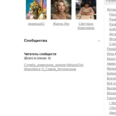
Рубр
Детка
Рисо
Разв
дракоша52
Жанна Лях
Светлана
Раз
Ковалевска
Алфа
Детк
Мул
Сообщества
-
Счё
ПроШ
Игры
Читатель сообществ
(Всего в списке: 4)
Кинот
Авики
Служба_изменения_кадров
AbhaziaTrip
Филь
WiseAdvice
О_Самом_Интересном
Библи
Вселе
Всё п
Выска
Вязан
Город
г. М
г.Пе
Дво