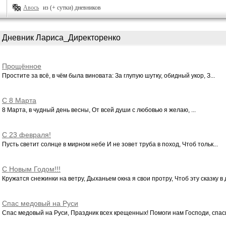
Авось
из (+ сутки) дневников
Дневник Лариса_Директоренко
Прощённое
Простите за всё, в чём была виновата: За глупую шутку, обидный укор, З...
С 8 Марта
8 Марта, в чудный день весны, От всей души с любовью я желаю, ...
С 23 февраля!
Пусть светит солнце в мирном небе И не зовет труба в поход, Чтоб тольк...
С Новым Годом!!!
Кружатся снежинки на ветру, Дыханьем окна я свои протру, Чтоб эту сказку в д
Спас медовый на Руси
Спас медовый на Руси, Праздник всех крещенных! Помоги нам Господи, спаси,