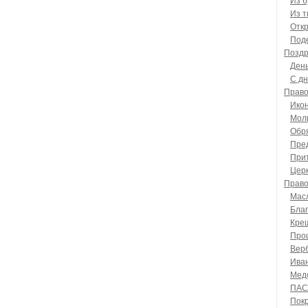
Из б
Из т
Отк
Под
Поздр
Ден
С д
Прав
Ико
Мол
Обр
Пре
При
Цер
Право
Мас
Бла
Кре
Про
Вер
Ива
Мед
ПАС
Пок