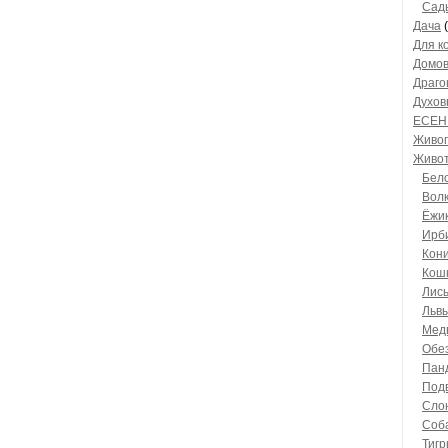
Сады
Дача
(
Для к
Домов
Драго
Духов
ЕСЕН
Живо
Живо
Бел
Вол
Ёжи
Ирб
Кон
Кош
Лис
Льв
Мед
Обе
Пан
Под
Сло
Соб
Тиг