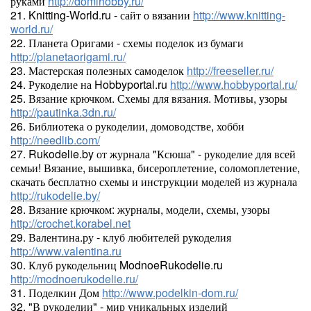
руками
http://domihobby.ru/
21. Knitting-World.ru - сайт о вязании
http://www.knitting-
world.ru/
22. Планета Оригами - схемы поделок из бумаги
http://planetaorigami.ru/
23. Мастерская полезных самоделок
http://freeseller.ru/
24. Рукоделие на Hobbyportal.ru
http://www.hobbyportal.ru/
25. Вязание крючком. Схемы для вязания. Мотивы, узоры
http://pautinka.3dn.ru/
26. Библиотека о рукоделии, домоводстве, хобби
http://needlib.com/
27. Rukodelie.by от журнала "Ксюша" - рукоделие для всей
семьи! Вязание, вышивка, бисероплетение, соломоплетение,
скачать бесплатно схемы и инструкции моделей из журнала
http://rukodelie.by/
28. Вязание крючком: журналы, модели, схемы, узоры
http://crochet.korabel.net
29. Валентина.ру - клуб любителей рукоделия
http://www.valentina.ru
30. Клуб рукодельниц ModnoeRukodelie.ru
http://modnoerukodelie.ru/
31. Поделкин Дом
http://www.podelkin-dom.ru/
32. "В рукоделии" - мир уникальных изделий