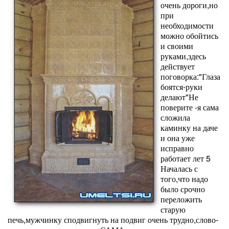
очень дороги,но
при
необходимости
можно обойтись
и своими
руками,здесь
действует
поговорка:"Глаза
боятся-руки
делают"Не
поверите -я сама
сложила
каминку на даче
и она уже
исправно
работает лет 5
Началась с
того,что надо
было срочно
переложить
старую
печь,мужчинку сподвигнуть на подвиг очень трудно,слово-