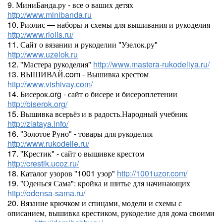
9. МиниБанда.ру - все о ваших детях
http://www.minibanda.ru
10. Риолис — наборы и схемы для вышивания и рукоделия
http://www.riolis.ru/
11. Сайт о вязании и рукоделии "Узелок.ру"
http://www.uzelok.ru
12. "Мастера рукоделия"
http://www.mastera-rukodeliya.ru/
13. ВЫШИВАЙ.com - Вышивка крестом
http://www.vishivay.com/
14. Бисерок.org - сайт о бисере и бисероплетении
http://biserok.org/
15. Вышивка всерьёз и в радость.Народный учебник
http://zlataya.info/
16. "Золотое Руно" - товары для рукоделия
http://www.rukodelie.ru/
17. "Крестик" - сайт о вышивке крестом
http://crestik.ucoz.ru/
18. Каталог узоров "1001 узор"
http://1001uzor.com/
19. "Оденься Сама": кройка и шитье для начинающих
http://odensa-sama.ru/
20. Вязание крючком и спицами, модели и схемы с
описанием, вышивка крестиком, рукоделие для дома своими