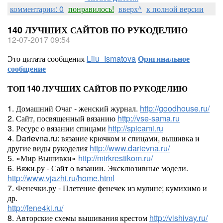
комментарии: 0
понравилось!
вверх^
к полной версии
140 ЛУЧШИХ САЙТОВ ПО РУКОДЕЛИЮ
12-07-2017 09:54
Это цитата сообщения
Lilu_Ismatova
Оригинальное
сообщение
ТОП 140 ЛУЧШИХ САЙТОВ ПО РУКОДЕЛИЮ
1. Домашний Очаг - женский журнал.
http://goodhouse.ru/
2. Сайт, посвященный вязанию
http://vse-sama.ru
3. Ресурс о вязании спицами
http://spicami.ru
4. Darievna.ru: вязание крючком и спицами, вышивка и
другие виды рукоделия
http://www.darievna.ru/
5. «Мир Вышивки»
http://mirkrestikom.ru/
6. Вяжи.ру - Сайт о вязании. Эксклюзивные модели.
http://www.vjazhi.ru/home.html
7. Фенечки.ру - Плетение фенечек из мулине; кумихимо и
др.
http://fene4ki.ru/
8. Авторские схемы вышивания крестом
http://vishivay.ru/