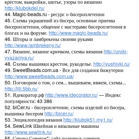
крестом, выкройки, шитье, узоры по вязанию
http://klubokdel.ru/
44. Magic-beads.ru - ресурс о бисероплетении
45. Схемы украшений из бисера, основные приемы
бисероплетения, общение с мастерами бисероплетения в
блогах и на форуме.
http://www.magic-beads.ru/
46. Шторы и ламбрекены своими руками
http://www.lambrekeny.ru/
47. Вязание, вязание крючком, схемы вязания
http://uroki-
vyazaniya.ru/
48. Cхемы вышивки крестом, рукоделье.
http://vushivki.ru/
49. SweetBeads.com.ua - Все для создания бижутерии
http://www.sweetbeads.com.ua/
50. Поговорим о том, о сем... вышиваем, вяжем, схемы...
http://lili.5bb.ru/
51. Ядекоратор.рф
http://www.idecorator.ru/
— Индекс
популярности: 43 386
52. biCer.ru - бисероплетение, схемы изделий из бисера,
вышивка бисером
http://bicer.ru/
53. Энциклопедия вязания
http://klubok51.my1.ru/
54. SewLink Швейная и вязальные машины
http://www.sewlink.ru/
55. Страна Советов": сайт полезных советов