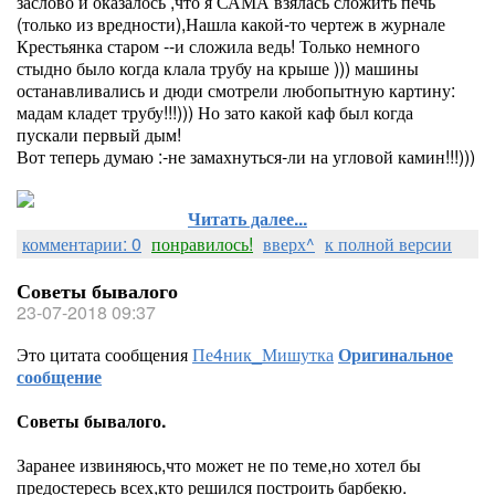
заслово и оказалось ,что я САМА взялась сложить печь
(только из вредности),Нашла какой-то чертеж в журнале
Крестьянка старом --и сложила ведь! Только немного
стыдно было когда клала трубу на крыше ))) машины
останавливались и дюди смотрели любопытную картину:
мадам кладет трубу!!!))) Но зато какой каф был когда
пускали первый дым!
Вот теперь думаю :-не замахнуться-ли на угловой камин!!!)))
Читать далее...
комментарии: 0
понравилось!
вверх^
к полной версии
Советы бывалого
23-07-2018 09:37
Это цитата сообщения
Пе4ник_Мишутка
Оригинальное
сообщение
Советы бывалого.
Заранее извиняюсь,что может не по теме,но хотел бы
предостересь всех,кто решился построить барбекю.