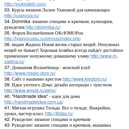
http://vrukodelii.com/
33. Курсы вязания Лилии Улановой для начинающих
http://lulanova.ru/
34. Domnika -вязание спицами и крючком, кулинария,
рукоделия
http://domnika.ru/
35. Форум Волшебников ОКсЮМОРон
http://lyssymussu.ru/primus/index.php
36. мадам Жадина Новая жизнь старых вещей. Ненужных
вещей не бывает! Хорошая хозяйка всегда найдет достойное
применение ненужному домашнему хламу
http://www.m-
zadina.ru/
37. Домашняя Волшебница - женский клуб
http://www.magic-dom.ru/
38. Сайт о вышивке крестом
http://www.krestom.ru/
39. Идеи уютного Дома: дизайн интерьера с чувством
http://www.wmos.ru/ekho/
40. "Handmade Idea" - идеи для дома
http://handmadeidea.com.ua/
41. Мягкая игрушка Тильда. Все о тильде. Выкройки,
уроки, мастер-класс
http://tildas.ru/
42. Рукоделие: вязание спицами и крючком
43. Рукоделие: вязание спицами и крючком, вышивка