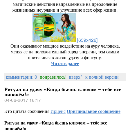
магические действия направленные на преодоление
жизненных неурядиц и улучшение всех сфер жизни.
[639x426]
Они оказывают мощное воздействие на ауру человека,
меняя ее на положительный заряд энергии, тем самым
притягивая в жизнь удачу и фортуну.
Читать далее
комментарии: 0
понравилось!
вверх^
к полной версии
Ритуал на удачу «Когда бьешь ключом – тебе все
нипочём!»
04-06-2017 16:17
Это цитата сообщения
Ирцейс
Оригинальное сообщение
Ритуал на удачу «Когда бьешь ключом – тебе все
нипочём!»