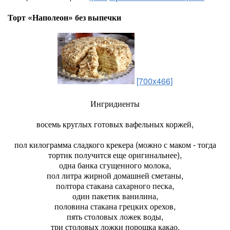
Торт «Наполеон» без выпечки
[700x466]
Ингридиенты
восемь круглых готовых вафельных коржей,
пол килограмма сладкого крекера (можно с маком - тогда
тортик получится еще оригинальнее),
одна банка сгущенного молока,
пол литра жирной домашней сметаны,
полтора стакана сахарного песка,
один пакетик ванилина,
половина стакана грецких орехов,
пять столовых ложек воды,
три столовых ложки порошка какао,