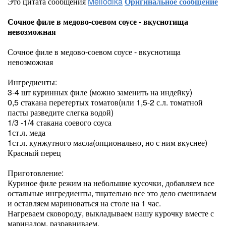
Это цитата сообщения
Mellodika
Оригинальное сообщение
Сочное филе в медово-соевом соусе - вкуснотища
невозможная
Сочное филе в медово-соевом соусе - вкуснотища
невозможная
Ингредиенты:
3-4 шт куринных филе (можно заменить на индейку)
0,5 стакана перетертых томатов(или 1,5-2 с.л. томатной
пасты разведите слегка водой)
1/3 -1/4 стакана соевого соуса
1ст.л. меда
1ст.л. кунжутного масла(опционально, но с ним вкуснее)
Красный перец
Приготовление:
Куриное филе режим на небольшие кусочки, добавляем все
остальные ингредиенты, тщательно все это дело смешиваем
и оставляем мариноваться на столе на 1 час.
Нагреваем сковороду, выкладываем нашу курочку вместе с
маринадом, разравниваем.