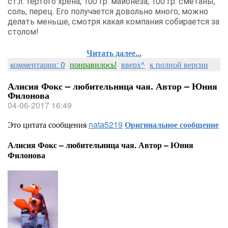
ст.л. тертого хрена, 100 гр. майонеза, 100 гр. сметаны,
соль, перец. Его получается довольно много, можно
делать меньше, смотря какая компания собирается за
столом!
Читать далее...
комментарии: 0
понравилось!
вверх^
к полной версии
Алисия Фокс – любительница чая. Автор – Юния
Филонова
04-06-2017 16:49
Это цитата сообщения
nata5219
Оригинальное сообщение
Алисия Фокс – любительница чая. Автор – Юния
Филонова