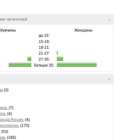
ия читателей
-
Мужчины
Женщины
до 15:
15-18:
18-21:
21-27:
27-35:
больше 35:
-
ки
(3)
ира.
(7)
ира.
(4)
орода России.
(4)
интересно.
(175)
.
(53)
им.
(186)