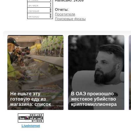
Написано: 14569
Отчеты:
Посетители
Поисковые фразы
Не ешьте эту
В ОАЭ произошло
готовую еду из
жестокое убийство
магазина: список
криптомиллионера
LiveInternet