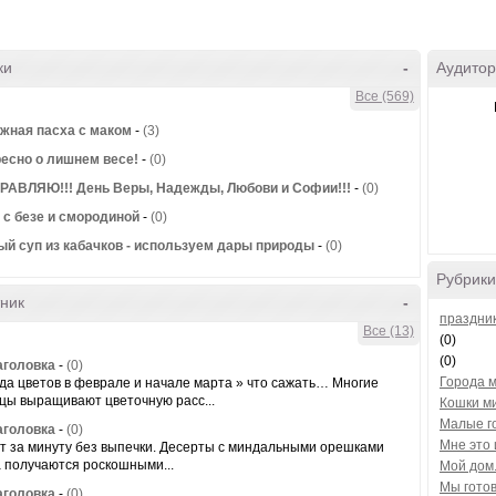
ки
-
Аудитор
Все (569)
жная пасха с маком
-
(3)
есно о лишнем весе!
-
(0)
АВЛЯЮ!!! День Веры, Надежды, Любови и Софии!!!
-
(0)
 с безе и смородиной
-
(0)
й суп из кабачков - используем дары природы
-
(0)
Рубрики
ник
-
праздни
Все (13)
(0)
(0)
аголовка
-
(0)
Города м
да цветов в феврале и начале марта » что сажать… Многие
цы выращивают цветочную расс...
Кошки м
Малые г
аголовка
-
(0)
Мне это 
т за минуту без выпечки. Десерты с миндальными орешками
а получаются роскошными...
Мой дом
Мы готов
аголовка
-
(0)