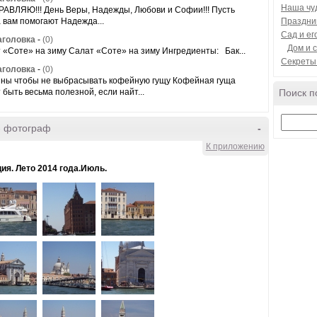
Наша чу
АВЛЯЮ!!! День Веры, Надежды, Любови и Софии!!! Пусть
а вам помогают Надежда...
Праздни
Сад и ег
аголовка
-
(0)
Дом и с
 «Соте» на зиму Салат «Соте» на зиму Ингредиенты: Бак...
Секреты
аголовка
-
(0)
ны чтобы не выбрасывать кофейную гущу Кофейная гуща
 быть весьма полезной, если найт...
Поиск п
- фотограф
-
К приложению
ия. Лето 2014 года.Июль.