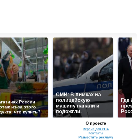
СМИ: В Химках на
полицейскую
Где буд
агазинах России
машину напали и
презид
отаж из-за этого
подожгли.
России
дукта: что купить?
О проекте
Версия для PDA
Контакты
Разместить рекламу