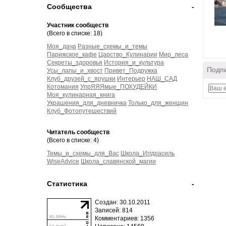
Сообщества
-
Участник сообществ
(Всего в списке: 18)
Моя_дача
Разные_схемы_и_темы
Парижское_кафе
Царство_Кулинарии
Мир_леса
Секреты_здоровья
История_и_культура
Подпи
Усы_лапы_и_хвост
Привет_Подружка
Клуб_друзей_с_ярушки
Интерьер
НАШ_САД
Котомания
УпрЯЯЯмые_ПОХУДЕЙКИ
Моя_кулинарная_книга
Украшения_для_дневничка
Только_для_женщин
Клуб_Фотопутешествий
Читатель сообществ
(Всего в списке: 4)
Темы_и_схемы_для_Вас
Школа_Иггдрасиль
WiseAdvice
Школа_славянской_магии
Статистика
-
Создан: 30.10.2011
Записей: 814
Комментариев: 1356