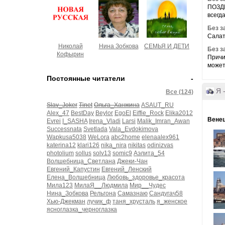
ПОЗДР
всегд
Без з
Салат
Николай
Нина Зобкова
СЕМЬЯ И ДЕТИ
Без з
Кофырин
Причи
может
Постоянные читатели
-
Я 
Все (124)
Slav_Joker
Tinet
Ольга_Ханжина
ASAUT_RU
Alex_47
BestDay
Beylor
EgoEl
Eiffie_Rock
Elika2012
Венец
Evrei
I_SASHA
Irena_Vladi
Larsi
Malik_Imran_Awan
Successnata
Svetlada
Vala_Evdokimova
Wapkusa5038
WeLora
abc2home
elenaalex961
katerina12
klari126
nika_nira
nikitas
odinizvas
photolium
sollus
solv13
somic9
Аэлита_54
Волшебница_Светлана
Джеки-Чан
Евгений_Капустин
Евгений_Ленский
Елена_Волшебница
Любовь_здоровье_красота
Мила123
МилаЯ__Людмила
Мир__Чудес
Нина_Зобкова
Рельгона
Самазнаю
Сандугач58
Хью-Джекман
лучик_ф
таня_хрусталь
я_женское
ясноглазка_черноглазка