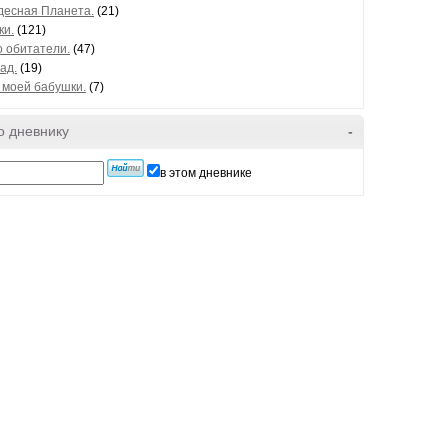
десная Планета.
(21)
ки.
(121)
о обитатели.
(47)
ад.
(19)
 моей бабушки.
(7)
о дневнику
-
в этом дневнике