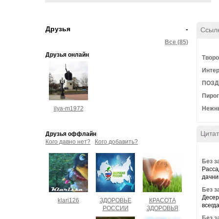
Друзья
-
Ссыл
Все (85)
Друзья онлайн
Творо
Интер
ПОЗДР
Пирог
ilya-m1972
Нежны
Цитат
Друзья оффлайн
Кого давно нет?
Кого добавить?
Без з
Расса
дачни
Без з
Десер
klari126
ЗДОРОВЬЕ
КРАСОТА
всегд
РОССИИ
ЗДОРОВЬЯ
Без з