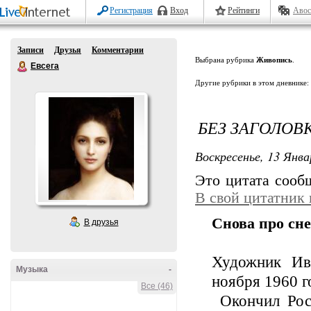
Регистрация
Вход
Рейтинги
Авос
Записи
Друзья
Комментарии
Выбрана рубрика
Живопись
.
Евсега
Другие рубрики в этом дневнике:
БЕЗ ЗАГОЛОВ
Воскресенье, 13 Янва
Это цитата соо
В свой цитатник
Снова про сне
В друзья
Художник Ив
Музыка
-
ноября 1960 го
Все (46)
Окончил Рост