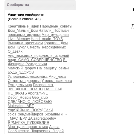
Сообщества
-
Участник сообществ
(Всего в списке: 43)
Л
Креативные_идеи
Народные_советы
Дом_Милый_Дом
Натали_Портман
полезные_игрушки
Мир_рукоделия
Live_Memory
Hand_made_TOYS
Вышивка_крестиком
Крошкин_Дом
Дом_Кукол
Смерть_нерождённых
О_детях
мир_красивых_поделок_и_изделий
леди_САМО_СОВЕРШЕНСТВО
Я-
Женщина
Рукоделочки
Мамский_форум
На_защиту_семьи
БУДЬ_ЗДОРОВ
УспешнаяДомохозяйка
Мир_леса
Секреты_здоровья
Уголок_психолога
Рукодельница
Бисероплет
ЗВЕЗДНЫЕ_ВОЙНЫ
НАШ_САД
НЕ_ЖРАТЬ
Abortam-NET
Decor_Rospis
Geo_club
СДЕЛАНО_С_ЛЮБОВЬЮ
Moleskine_ART
УпрЯЯЯмые_ПОХУДЕЙКИ
союз_хендмейдеров_Украины
Я_-
_МАСТЕРИЦА
zapretabortov
ЯРМАРКА_РУКОДЕЛИЯ
Моя_кулинарная_книга
Ларса
Сообщество_Творческих_Людей