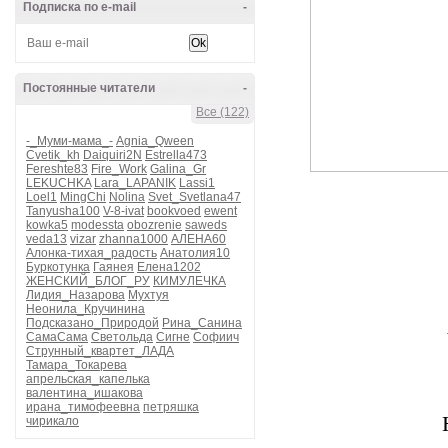
Подписка по e-mail
-
Постоянные читатели
-
Все (122)
-_Муми-мама_-
Agnia_Qween
Cvetik_kh
Daiquiri2N
Estrella473
Fereshte83
Fire_Work
Galina_Gr
LEKUCHKA
Lara_LAPANIK
Lassi1
Loel1
MingChi
Nolina
Svet_Svetlana47
Tanyusha100
V-8-ivat
bookvoed
ewent
kowka5
modessta
obozrenie
saweds
veda13
vizar
zhanna1000
АЛЕНА60
Алонка-тихая_радость
Анатолия10
Буркотунка
Гаянея
Елена1202
ЖЕНСКИЙ_БЛОГ_РУ
КИМУЛЕЧКА
Лидия_Назарова
Мухтуя
Неонила_Кручинина
Подсказано_Природой
Рина_Санина
СамаСама
Светольда
Сигне
Софиич
Струнный_квартет_ЛАДА
Тамара_Токарева
апрельская_капелька
валентина_ишакова
ирана_тимофеевна
петряшка
чирикало