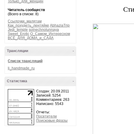
Только_для_женщин
Сти
Читатель сообществ
(Всего в списке: 8)
Ссылочки_малятам
Как_похудеть_лентяйке
AbhaziaTrip
Jedi_temple
solnechnolunnaya
Sweet_Erotic
О_Самом_Интересном
ВСЁ_ДЛЯ_ДОМА_и_САДА
Трансляции
-
Список трансляций
lj_handmade_ru
Статистика
-
Создан: 20.09.2011
Записей: 5254
Комментариев: 263
Написано: 5543
Отчеты:
Посетители
Поисковые фразы