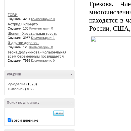
Грекова. Чл
многочислен
ГОВИ
находятся в ч
Слушали: 4291
Комментарии: 0
Астрид Гилберто
России, США,
Слушали: 133
Комментарии: 0
Шопен - Хрустальная грусть
Слушали: 3937
Комментарии: 1
Я другое дерево...
Слушали: 126
Комментарии: 0
Теона Дольникова - Колыбельная
всем беременным посвящается
Слушали: 7959
Комментарии: 0
Рубрики
-
Рукоделие
(1320)
Живопись
(702)
Поиск по дневнику
-
в этом дневнике