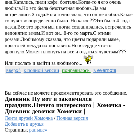
дня.Катались, пили кофе, болтали.Когда-то я его очень
любила.Но это была безответная любовь.Да мы
встречались.2 года.Но я точно знаю, что он не любил.Какое
то чувство определенно было. Но какое??Это было 4 года
назад.Все это время мы иногда созванивались, встречались
непонятно зачем.И вот он...8-го то марта.С этими
розами.Любимому сказала, что цветы подарили маме,
просто ей некуда их поставить.Но в сердце что-то
дрогнуло.Может плюнуть на все и отдаться чувствам???
Или послать и выйти за любимого...
вверх^
к полной версии
понравилось!
в evernote
Вы сейчас не можете прокомментировать это сообщение.
Дневник Ну вот и закончился
праздник.Ничего интересного | Хомочка -
Дневник девочки Хомочки |
Лента друзей Хомочка
/
Полная версия
Добавить в друзья
Страницы:
раньше»