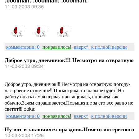
:coolman: :coolman: :coolman:
11-03-2003 09:36
комментарии: 0
понравилось!
вверх^
к полной версии
Доброе утро, дневничок!!! Несмотря на отвратную
11-03-2003 09:34
Доброе утро, дневничок!!! Несмотря на отвратную погоду-
настроение отличное!!!Посмотрим что дальше будет! На
работу опять самая первая притащилась, впрочем как
обычно.Зачем спрашивается.Повышение за ето все равно не
светит!!!:ppks:
комментарии: 0
понравилось!
вверх^
к полной версии
Ну вот и закончился праздник.Ничего интересного
10-03-2003 17:26