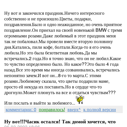
Ну вот и закончился праздник.Ничего интересного
собственно и не произошло.Цветы, подарки,
поздравления.Было и одно неажиданное, но очень приятное
поздравление.Он приехал на своей новенькой BMW с тремя
огромными розами.Даже любимый в этот праздник меня
так не побаловал.Мы провели вместе вторую половину
дня.Катались, пили кофе, болтали.Когда-то я его очень
любила.Но это была безответная любовь.Да мы
встречались.2 года.Но я точно знаю, что он не любил.Какое
то чувство определенно было. Но какое??Это было 4 года
назад.Все это время мы иногда созванивались, встречались
непонятно зачем.И вот он...8-го то марта.С этими
розами.Любимому сказала, что цветы подарили маме,
просто ей некуда их поставить.Но в сердце что-то
дрогнуло.Может плюнуть на все и отдаться чувствам???
Или послать и выйти за любимого...
комментарии: 0
понравилось!
вверх^
к полной версии
Ну вот!!!Часик остался! Так домой хочется, что
06-03-2003 18:06