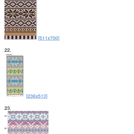
[511x700]
22.
[236x513]
23.