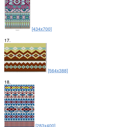
[434x700]
17.
[564x388]
18.
[283x400]