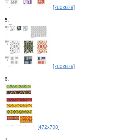
[700x678]
5.
[700x676]
6.
[472x700]
7.