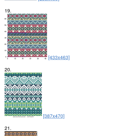
19.
[433x463]
20.
[387x470]
21.