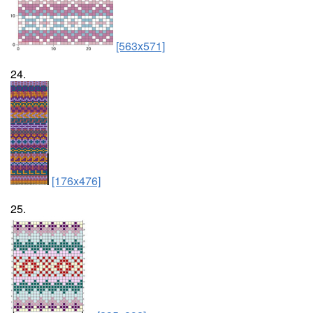
[563x571]
24.
[176x476]
25.