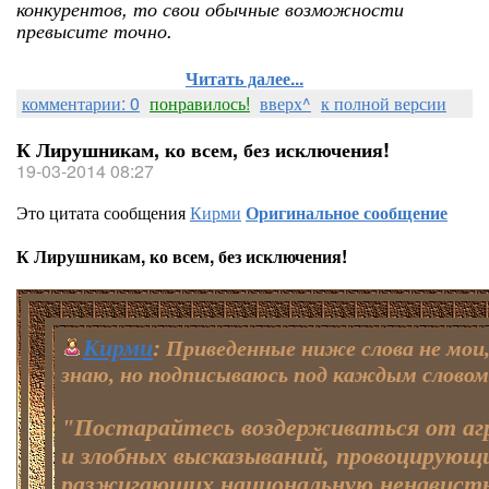
конкурентов, то свои обычные возможности
превысите точно.
Читать далее...
комментарии: 0
понравилось!
вверх^
к полной версии
К Лирушникам, ко всем, без исключения!
19-03-2014 08:27
Это цитата сообщения
Кирми
Оригинальное сообщение
К Лирушникам, ко всем, без исключения!
Кирми
:
Приведенные ниже слова не мои,
знаю, но подписываюсь под каждым словом
"Постарайтесь воздерживаться от аг
и злобных высказываний, провоцирующ
разжигающих национальную ненавист