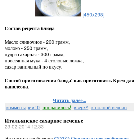
[450x298]
Состав рецепта блюда
Масло сливочное - 200 грамм,
молоко - 250 грамм,
пудра сахарная - 300 грамм,
просеянная мука - 4 столовые ложка,
сахар ванильный по вкусу.
Способ приготовления блюда
:
как приготовить Крем для
наполеона
.
Читать далее...
комментарии: 0
понравилось!
вверх^
к полной версии
Итальянское сахарное печенье
23-02-2014 12:33
Это цитата сообщения
strazka
Оригинальное сообщение