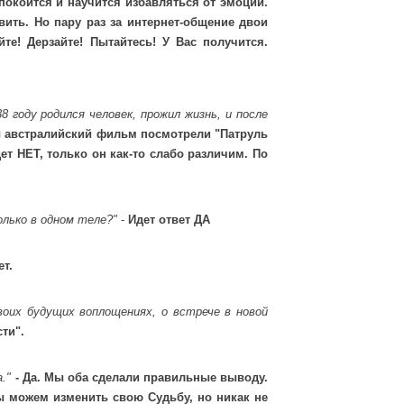
покоится и научится избавляться от эмоций.
вить. Но пару раз за интернет-общение двои
те! Дерзайте! Пытайтесь! У Вас получится.
 году родился человек, прожил жизнь, и после
ы австралийский фильм посмотрели "Патруль
дет НЕТ, только он как-то слабо различим. По
лько в одном теле?"
-
Идет ответ ДА
ет.
воих будущих воплощениях, о встрече в новой
ти".
."
- Да. Мы оба сделали правильные выводу.
ы можем изменить свою Судьбу, но никак не