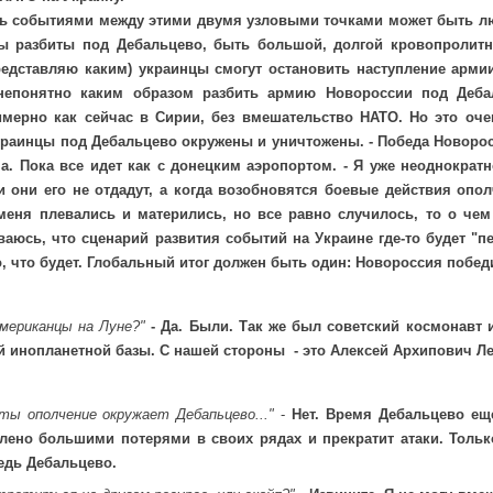
ь событиями между этими двумя узловыми точками может быть люб
ы разбиты под Дебальцево, быть большой, долгой кровопролитн
редставляю каким) украинцы смогут остановить наступление арми
непонятно каким образом разбить армию Новороссии под Деба
имерно как сейчас в Сирии, без вмешательство НАТО. Но это оче
краинцы под Дебальцево окружены и уничтожены. - Победа Новорос
. Пока все идет как с донецким аэропортом. - Я уже неоднократн
 они его не отдадут, а когда возобновятся боевые действия опо
меня плевались и матерились, но все равно случилось, то о чем
аюсь, что сценарий развития событий на Украине где-то будет "пе
о, что будет. Глобальный итог должен быть один: Новороссия побед
американцы на Луне?"
- Да. Были. Так же был советский космонавт
й инопланетной базы. С нашей стороны - это Алексей Архипович Ле
ты ополчение окружает Дебапьцево..."
-
Нет. Время Дебальцево еще
влено большими потерями в своих рядах и прекратит атаки. Толь
едь Дебальцево.