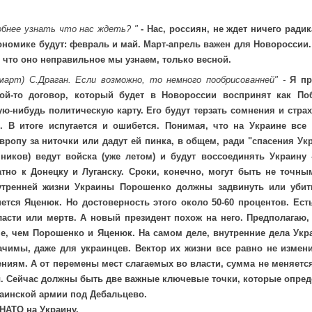
обнее узнать что нас ждеть? "
- Нас, россиян, не ждет ничего рад
номике будут: февраль и май. Март-апрель важен для Новороссии.
, что оно неправильное мы узнаем, только весной.
 март) С.Драган. Если возможно, то немного пообрисованней" -
Я пре
ой-то договор, который будет в Новороссии воспринят как Поб
ую-нибудь политическую карту. Его будут терзать сомнения и страх
. В итоге испугается и ошибется. Понимая, что на Украине все 
вропу за ниточки или дадут ей пинка, в общем, ради "спасения Ук
ников) ведут войска (уже летом) и будут воссоединять Украину 
атно к Донецку и Луганску. Сроки, конечно, могут быть не точн
утренней жизни Украины Порошенко должны задвинуть или убить
ется Яценюк. Но достоверность этого около 50-60 процентов. Ес
ласти или мертв. А новый президент похож на него. Предполагаю
е, чем Порошенко и Яценюк. На самом деле, внутренние дела Укр
чимы, даже для украинцев. Вектор их жизни все равно не измени
ниям. А от перемены мест слагаемых во власти, сумма не меняется
. Сейчас должны быть две важные ключевые точки, которые опред
раинской армии под Дебальцево.
 НАТО на Украину.