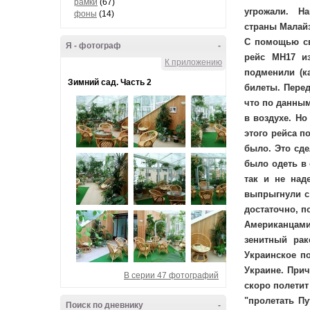
рамки
(67)
угрожали. На
фоны
(14)
страны Малайз
С помощью св
Я - фотограф
-
рейс MH17 и
К приложению
подменили (к
Зимний сад. Часть 2
билеты. Перед
что по данным
в воздухе. Но
этого рейса п
было. Это сде
было одеть в 
так и не над
выпрыгнули с 
достаточно, п
Американцами
зенитный рак
Украинское п
Украине. Прич
В серии 47 фотографий
скоро полетит
"пролетать Пу
Поиск по дневнику
-