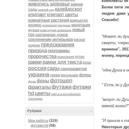
комплексы её 
живопись
здоровье
зимние
Более пяти ле
калейдоскоп
сады
зимний сад
людям даже у
клипарт
клипарт цветы
комнатные растения
Спасибо!
компьютер
космос
медитация
кулинария
ландыши
новый
музыка
новогодние анимации
год
озеленение домов
"Может ли душ
озеленение интерьера
песни
смерти, «перез
предсказания
поделки
времени", 2013
природа
программы
моему, период
пророчества
путин
психология
рамки
рамки для текста
розы
россия
сады
саморазвитие
"одна Душа в 
украина
флеш
уроки
фитодизайн
фотошоп
фоны
флэш
" Есть ли у Ду
футажи
футажи
фракталы
цветы
hd
цветы в контейнерах
эзотерика
"могут ли Душ
земной жизни?
Рубрики
-
"И пришла к та
Мои работы
(319)
футажи hd
(58)
Некоторые др