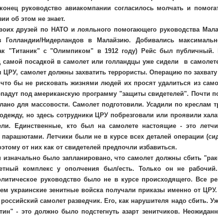
конец руководство авиакомпании согласилось молчать и помога
ии об этом не знает.
оих друзей по НАТО и лояльного помогающего руководства Мала
з Голландии/Нидерландов в Малайзию. Добивались максимальн
ак "Титаник" с "Олимпиком" в 1912 году) Рейс был публичный.
 самой посадкой в самолет или голландцы уже сидели в самолете
 ЦРУ, самолет должны захватить террористы. Операцию по захват
 что бы не рисковать жизнями людей их просят удалиться из сам
опадут под американскую программу "защиты свидетелей". Почти 
лано для массовости. Самолет подготовили. Усадили по креслам 
одежду, но здесь сотрудники ЦРУ побрезговали или проявили хал
ели. Единственные, кто был на самолете настоящие - это летчи
парашютами. Летчики были не в курсе всех деталей операции (сид
оэтому от них как от свидетелей предпочли избавиться.
 изначально было запланировано, что самолет должны сбить "рак
етный комплекс у ополчения был/есть. Только он не рабочий.
олитическое руководство было не в курсе происходящего. Все р
ем украинские зенитные войска получали приказы именно от ЦРУ.
 российский самолет разведчик. Его, как нарушителя надо сбить. 
тин" - это должно было подстегнуть азарт зенитчиков. Неожидан