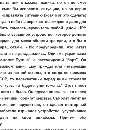
опыта или отказала техника, но он не смог
у смог бы исправить ситуацию, но он верно
 исправлять ситуацию (хотя мог это сделать)
гда в небо на перехват неожиданно даже для
сбить самолет-нарушитель любой ценой. ЦРУ
 было взрывное устройство, которое должно
ади, для масштабности трагедии, что бы о
арашютами. - Их предупредили, что летят
нали и не догадывались. Один из украинских
амолет Путина", а пассажирский "борт". Он
 авиакомпании. Ему трижды или четырежды
рию из летной школы, что когда во времена
ССР, то перехватчики перед ними стреляли
 курс, то будете уничтожены." Этот пилот
 него не было. Он сделал вираж, зашел перед
- Летчики "боинга" мертвы. Самолет летит на
чтожении нарушителя, он сделал повторный
работало взрывное устройство, усугубившее
аждый на свои авиабазы. Причем оба
у.