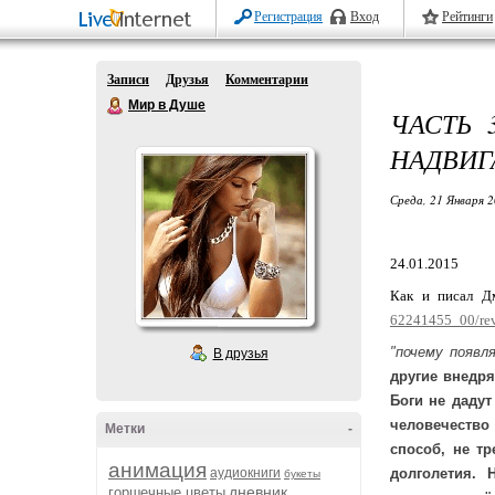
Регистрация
Вход
Рейтинги
Записи
Друзья
Комментарии
Мир в Душе
ЧАСТЬ
НАДВИГ
Среда, 21 Января 2
24.01.2015
Как и писал Д
62241455_00/re
"почему появл
В друзья
другие внедря
Боги не дадут
человечество
Метки
-
способ, не т
анимация
аудиокниги
долголетия. 
букеты
дневник
горшечные цветы