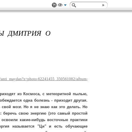
Ы ДМИТРИЯ О
om/anti_maydan?z=photo-62241455_350561082/album-
риходят из Космоса, с метеоритной пылью,
побеждается одна болезнь - приходит другая.
 свой мозг. Но я не знаю как это делать. Но
: беречь свою энергию (это самый простой
 освоили какие-нибудь восточные практики
ергия называется "Ци" и есть обучающие