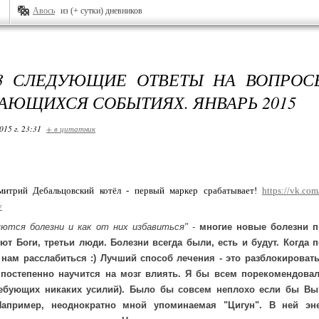
Авось
из (+ сутки) дневников
 3 СЛЕДУЮЩИЕ ОТВЕТЫ НА ВОПРОС
АЮЩИХСЯ СОБЫТИЯХ. ЯНВАРЬ 2015
015 г. 23:31
+ в цитатник
митрий Дебальцовский котёл - первый маркер срабатывает!
https://vk.c
v
яются болезни и как от них избавиться"
-
многие новые болезни п
ют Боги, третьи люди. Болезни всегда были, есть и будут. Когда 
 нам расслабиться :) Лучший способ лечения - это разблокировать
 постепенно научится на мозг влиять. Я бы всем порекомендовал
ребующих никаких усилий). Было бы совсем неплохо если бы Вы
Например, неоднократно мной упоминаемая "Цигун". В ней эн