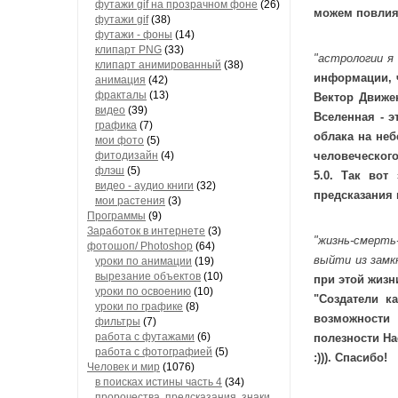
футажи gif на прозрачном фоне
(26)
можем повлия
футажи gif
(38)
футажи - фоны
(14)
клипарт PNG
(33)
"астрологии я
клипарт анимированный
(38)
информации, ч
анимация
(42)
фракталы
(13)
Вектор Движен
видео
(39)
Вселенная - э
графика
(7)
облака на неб
мои фото
(5)
фитодизайн
(4)
человеческого
флэш
(5)
5.0. Так вот
видео - аудио книги
(32)
предсказания 
мои растения
(3)
Программы
(9)
Заработок в интернете
(3)
"жизнь-смерть
фотошоп/ Photoshop
(64)
выйти из замк
уроки по анимации
(19)
вырезание объектов
(10)
при этой жизн
уроки по освоению
(10)
"Создатели к
уроки по графике
(8)
возможности 
фильтры
(7)
работа с футажами
(6)
полезности На
работа с фотографией
(5)
:))). Спасибо!
Человек и мир
(1076)
в поисках истины часть 4
(34)
пророчества, предсказания, знаки