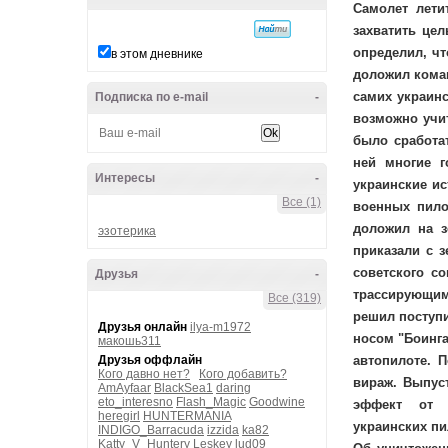
Самолет лети
захватить цел
определил, чт
в этом дневнике
доложил коман
самих украин
Подписка по e-mail
-
возможно учит
было сработа
ней многие г
Интересы
-
украинские ис
Все (1)
военных пилот
доложил на з
эзотерика
приказали с 
советского с
Друзья
-
трассирующим
Все (319)
решил поступи
Друзья онлайн
ilya-m1972
носом "Боинга
макошь311
автопилоте. 
Друзья оффлайн
Кого давно нет?
Кого добавить?
вираж. Выпуст
AmAyfaar
BlackSea1
daring
eto_interesno
Flash_Magic
Goodwine
эффект от 
heregirl
HUNTERMANIA
украинских пи
INDIGO_Barracuda
izzida
ka82
Katty_V_Huntery
Leskey
lud09