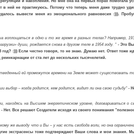
регуляции и накопления. Но мне она на первых порах помогала ус
т в ней не практикуюсь. Потому что теперь меня даже трудно уди
далось вывести меня из эмоционального равновесия :))). Пробуй
а воплощаться в одно и то же время в разных телах? Например, 1938
агрузки» души, рождается снова в другом теле в 1954 году. "
- Это В
 год? :))) Если честно говоря, то не знаю. Думаю нет. Ответ тоже и
 реинкарнации от ста лет до нескольких тысячелетий.
отведенный ей промежуток времени на Земле может существовать то
ши выбор – когда родится, кем родится, видит ли она свою судьбу"
- Н
и, находясь на Высшем энергетическом уровне, договариваться о с
"
- Нет. Все решают Создатели исходя из своего понимания "полезнос
кому же выводу что и Вы – у нас есть свобода воли, но она ограничена
угие экстрасенсы тоже подтверждают Ваши слова и мои знания. М