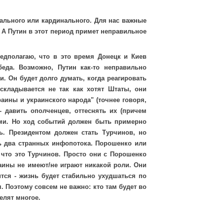
икального или кардинального. Для нас важные
 А Путин в этот период примет неправильное
дполагаю, что в это время Донецк и Киев
еда. Возможно, Путин как-то неправильно
и. Он будет долго думать, когда реагировать
складывается не так как хотят Штаты, они
раины и украинского народа" (точнее говоря,
- давить ополченцев, оттеснять их (причем
ыми. Но ход событий должен быть примерно
. Президентом должен стать Турчинов, но
ть два странных инфопотока. Порошенко или
, что это Турчинов. Просто они с Порошенко
аины не имеют/не играют никакой роли. Они
тся - жизнь будет стабильно ухудшаться по
. Поэтому совсем не важно: кто там будет во
елят многое.