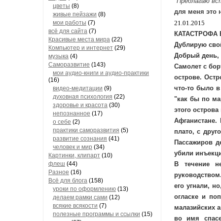
"Предлагаю вс
цветы
(8)
для меня это 
живые пейзажи
(8)
мои работы
(7)
21.01.2015
всё для сайта
(7)
КАТАСТРОФА Б
Красивые места мира
(22)
Дублирую свой
Компьютер и интернет
(29)
Добрый день,
музыка
(4)
Саморазвитие
(143)
Самолет с бор
мои аудио-книги и аудио-практики
острове. Остр
(16)
что-то было в
видео-медитации
(9)
духовная психология
(22)
"как бы по ма
здоровье и красота
(30)
этого острова
непознанное
(17)
Афганистане.
о себе
(2)
практики саморазвития
(5)
плато, с друг
развитие сознания
(41)
Пассажиров де
человек и мир
(34)
убили инъекци
Картинки, клипарт
(10)
В течение н
флеш
(44)
Разное
(16)
руководством.
Всё для блога
(158)
его угнали, н
уроки по оформлению
(13)
огласке и по
делаем рамки сами
(12)
всякие всякости
(7)
малазийских а
полезные программы и ссылки
(15)
во имя спас