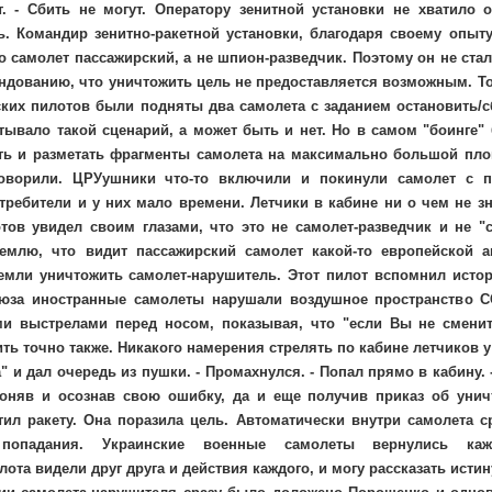
т. - Сбить не могут. Оператору зенитной установки не хватило 
ь. Командир зенитно-ракетной установки, благодаря своему опыт
о самолет пассажирский, а не шпион-разведчик. Поэтому он не стал
дованию, что уничтожить цель не предоставляется возможным. То
ских пилотов были подняты два самолета с заданием остановить/
ывало такой сценарий, а может быть и нет. Но в самом "боинге"
ть и разметать фрагменты самолета на максимально большой площ
оворили. ЦРУушники что-то включили и покинули самолет с п
требители и у них мало времени. Летчики в кабине ни о чем не з
ов увидел своим глазами, что это не самолет-разведчик и не "с
емлю, что видит пассажирский самолет какой-то европейской
земли уничтожить самолет-нарушитель. Этот пилот вспомнил исто
оюза иностранные самолеты нарушали воздушное пространство С
и выстрелами перед носом, показывая, что "если Вы не смените
ть точно также. Никакого намерения стрелять по кабине летчиков у
" и дал очередь из пушки. - Промахнулся. - Попал прямо в кабину. 
Поняв и осознав свою ошибку, да и еще получив приказ об уни
ил ракету. Она поразила цель. Автоматически внутри самолета с
попадания. Украинские военные самолеты вернулись к
лота видели друг друга и действия каждого, и могу рассказать истин