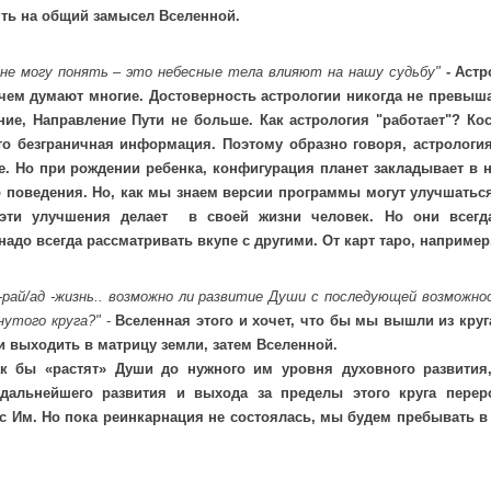
ть на общий замысел Вселенной.
 не могу понять – это небесные тела влияют на нашу судьбу"
- Аст
ем думают многие. Достоверность астрологии никогда не превышае
ие, Направление Пути не больше. Как астрология "работает"? Ко
то безграничная информация. Поэтому образно говоря, астрологи
е. Но при рождении ребенка, конфигурация планет закладывает в 
 поведения. Но, как мы знаем версии программы могут улучшаться.
 эти улучшения делает в своей жизни человек. Но они всегд
надо всегда рассматривать вкупе с другими. От карт таро, например
-рай/ад -жизнь.. возможно ли развитие Души с последующей возмож
нутого круга?"
-
Вселенная этого и хочет, что бы мы вышли из кру
и выходить в матрицу земли, затем Вселенной.
ак бы «растят» Души до нужного им уровня духовного развития
дальнейшего развития и выхода за пределы этого круга перер
с Им. Но пока реинкарнация не состоялась, мы будем пребывать в 