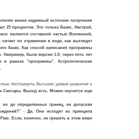
рология менее надежный источник получения
т 25 процентов. Это только Базис, Настрой,
смос является составной частью Вселенной,
я читает по отражению в воде, как выглядят
него базис. Как способ написания программы
 Например, была версия 1.0, через пять лет
а в рамках "программы". Астрологические
.
ностью достигнуть Высшего уровня развития и
га Сансары. Выход есть. Можно научится еще
, но до определенных границ, не допуская
ождений?" - Да. Они исходят из принципа
Раю. Если, конечно, не грешить в этом мире