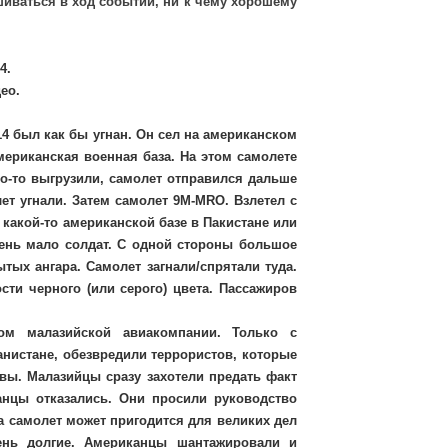
ешиваться в ход событий, ни к чему хорошему
4.
ео.
4 был как бы угнан. Он сел на американском
американская военная база. На этом самолете
то-то выгрузили, самолет отправился дальше
ет угнали. Затем самолет 9M-MRO. Взлетел с
 какой-то американской базе в Пакистане или
чень мало солдат. С одной стороны большое
ытых ангара. Самолет загнали/спрятали туда.
ти черного (или серого) цвета. Пассажиров
ом малазийской авиакомпании. Только с
анистане, обезвредили террористов, которые
твы. Малазийцы сразу захотели предать факт
анцы отказались. Они просили руководство
а самолет может пригодится для великих дел
ень долгие. Американцы шантажировали и