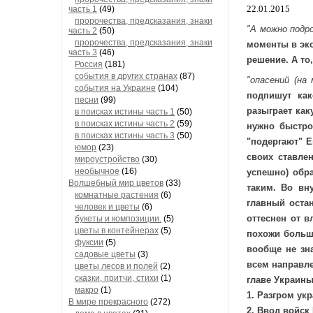
22.01.2015
часть 1
(49)
пророчества, предсказания, знаки
"А можно подр
часть 2
(50)
пророчества, предсказания, знаки
моменты в эко
часть 3
(46)
решение. А то
Россия
(181)
события в других странах
(87)
"опасений (на
события на Украине
(104)
подпишут как
песни
(99)
разыграет как
в поисках истины часть 1
(50)
в поисках истины часть 2
(59)
нужно быстро
в поисках истины часть 3
(50)
"подергают" Е
юмор
(23)
своих ставлен
мироустройство
(30)
необычное
(16)
успешно) обр
Волшебный мир цветов
(33)
таким. Во вн
комнатные растения
(6)
главный остан
человек и цветы
(6)
оттеснен от в
букеты и композиции.
(5)
цветы в контейнерах
(5)
похожи больш
фуксии
(5)
вообще не зна
садовые цветы
(3)
всем направле
цветы лесов и полей
(2)
сказки, притчи, стихи
(1)
главе Украины
макро
(1)
1. Разгром ук
В мире прекрасного
(272)
2. Ввод войск