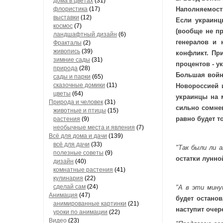
дома в цветах
(31)
флористика
(17)
Наполняемост
выставки
(12)
Если украинц
космос
(7)
(вообще не п
ландшафтный дизайн
(6)
генералов и 
Фракталы
(2)
живопись
(39)
конфликт. Пр
зимние сады
(31)
процентов - у
природа
(28)
Большая война
сады и парки
(65)
сказочные домики
(11)
Новороссией и
цветы
(64)
украинцы на 
Природа и человек
(31)
сильно сомнев
животные и птицы
(15)
равно будет т
растения
(9)
необычные места и явления
(7)
Всё для дома и дачи
(139)
всё для дачи
(33)
"Так были ли 
полезные советы
(9)
остатки лунно
дизайн
(40)
комнатные растения
(41)
кулинария
(22)
сделай сам
(24)
"А в эти мину
Анимация
(47)
будет остано
анимированные картинки
(21)
наступит очер
уроки по анимации
(22)
Видео
(23)