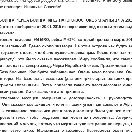
третиться на другом ресурсе, или скайп?"
- Извините. Я не могу вм
не приведет. Извините! Спасибо!
ОИНГА РЕЙСА БОИНГА MH17 НА ЮГО-ВОСТОКЕ УКРАИНЫ 17.07.201
 ответ-сообщение от 20.01.2015 из переписки под первым моим вид
 Михаил!
товым номером 9M-MRO, рейса MH370, который пропал в марте 201
ов маленький. Где-то около экватора. На этом острове как будто 
 грузовом отсеке, что было нужно американцам. После того, как ч
ршруту", это было сказано пассажирам. Миру сообщили, что самол
 и полетел на северо-запад. Через Индийский океан. Приземлился на
 База большая. Как будто заброшенная. Очень мало персонала. О
ой горы. На базе есть несколько (два или три) старых больших кр
ржали связанными. Затем привезли какие-то пластмассовые емкос
ями уколов. Им сказали, что это прививка.
ескольких месяцев американцы договаривались с руководств
 Они сказали малазийцам, что они нашли угнанный самолет в Афг
о, к сожалению, заложники уже к этому моменту были уже все мер
просили тела, чтобы родственники могли их похоронить. Америк
виалиний молчать, потому что мертвых уже все равно не вернуть, 
ения всего мира. Малазийцы отказались. Переговоры были оч