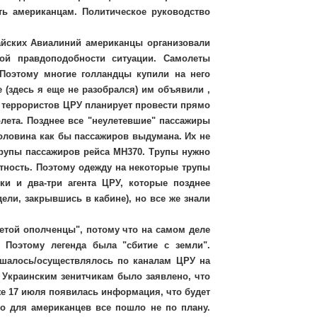
ть американцам. Политическое руководство
йских Авиалиний американцы организовали
ой правдоподобности ситуации. Самолеты
 Поэтому многие голландцы купили на него
 (здесь я еще не разобрался) им объявили ,
у террористов ЦРУ планирует провести прямо
олета. Позднее все "неулетевшие" пассажиры
половина как бы пассажиров выдумана. Их не
трупы пассажиров рейса MH370. Трупы нужно
атность. Поэтому одежду на некоторые трупы
ки и два-три агента ЦРУ, которые позднее
ели, закрывшись в кабине), но все же знали
етой ополченцы", потому что на самом деле
 Поэтому легенда была "сбитие с земли".
ешалось/осуществлялось по каналам ЦРУ на
 Украинским зенитчикам было заявлено, что
Уже 17 июля появилась информация, что будет
но для американцев все пошло не по плану.