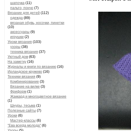
шапочка
(11)
пальто, пончо
(7)
Вязание для детей
(112)
одежда
(89)
вязаная обувь, носочки, пинетки
(10)
аксессуары
(9)
игрушки
(2)
Уроки вязания
(103)
узоры
(38)
техника вязания
(37)
Уютный дом
(63)
На заметку
(16)
Журналы и книги по вязанию
(16)
Ирландское кружево
(16)
Техники вязания
(9)
Комбинирование
(3)
Вязание на вилке
(3)
Фриформ
(1)
Жаккард и многоцветное вязание
(1)
Шнуры, тесьма
(1)
Полезные сайты
(7)
Уроки
(6)
Мастер-классы
(6)
"Ева всегда молода"
(6)
Узоры
(5)