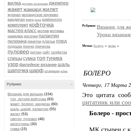
вилка
джемпер
детские штанишки
жакет
жилет
жаккард
журнал
ирландское кружево
кардиган
комбинезон
книга
кожа
кофточка
комплект
Рубрики:
Вязание для ж
мастер-класс
мотив
мотивы
Уроки вязания
палантин
накидка
носочки
пелерина
плед
платье
пинетки
пончо
Метки:
болеро
вилка
подушка
прическа
пуловер
реглан
сайт
салфетка
топ
туника
спицы
сумка
узор
шаль
филейное вязание
шапочка
шарф
БОЛЕРО
штанишки
юбка
Четверг, 17 Марта 2
Рубрики
-
Это цитата со
Вязание для женщин
(334)
топ, летняя кофточка
(93)
цитатник или со
жакет, болеро, кардиган
(60)
шаль, шарф, палантин
(55)
Болеро - прос
жилет
(53)
свитер, пуловер
(46)
аксессуары
(30)
МК стырен с к
сумка
(15)