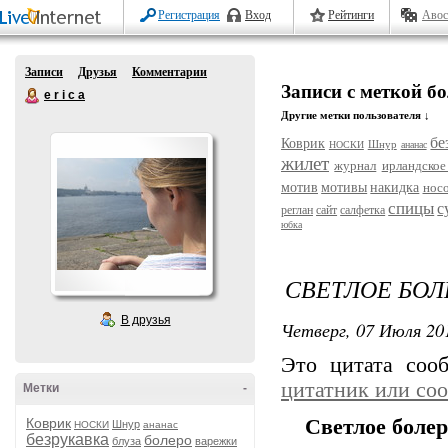
Регистрация
Вход
Рейтинги
Авос
Записи
Друзья
Комментарии
Записи с меткой б
e r i c a
Другие метки пользователя ↓
бе
Коврик
Шнур
НОСКИ
ананас
жилет
журнал
ирландское
мотив
мотивы
накидка
нос
спицы
с
реглан
сайт
салфетка
юбка
СВЕТЛОЕ БОЛ
В друзья
Четверг, 07 Июля 201
Это цитата со
цитатник или со
Метки
-
Коврик
Светлое болер
Шнур
НОСКИ
ананас
безрукавка
болеро
блуза
варежки