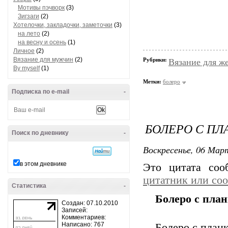
Мотивы пэчворк
(3)
Зигзаги
(2)
Хотелочки, закладочки, заметочки
(3)
на лето
(2)
на весну и осень
(1)
Личное
(2)
Вязание для мужчин
(2)
Рубрики:
Вязание для ж
By myself
(1)
Метки:
болеро
Подписка по e-mail
-
БОЛЕРО С ПЛ
Поиск по дневнику
-
Воскресенье, 06 Март
в этом дневнике
Это цитата со
цитатник или со
Статистика
-
Болеро с план
Создан: 07.10.2010
Записей:
Комментариев:
Написано: 767
Болеро с планк