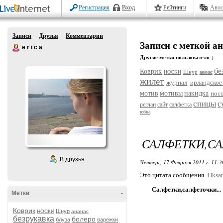
Регистрация
Вход
Рейтинги
Авос
Записи
Друзья
Комментарии
Записи с меткой а
e r i c a
Другие метки пользователя ↓
бе
Коврик
Шнур
НОСКИ
ананас
жилет
журнал
ирландское
мотив
мотивы
накидка
нос
спицы
с
реглан
сайт
салфетка
юбка
САЛФЕТКИ,СА
В друзья
Четверг, 17 Февраля 2011 г. 11:
Это цитата сообщения
Oksan
Салфетки,салфеточки...
Метки
-
Коврик
Шнур
НОСКИ
ананас
безрукавка
болеро
блуза
варежки