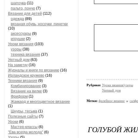
шапочка
(11)
пальто, пончо
(7)
Вязание для детей
(112)
одежда
(89)
вязаная обувь, носочки, пинетки
(10)
аксессуары
(9)
игрушки
(2)
Уроки вязания
(103)
узоры
(38)
техника вязания
(37)
Уютный дом
(63)
На заметку
(16)
Журналы и книги по вязанию
(16)
Ирландское кружево
(16)
Техники вязания
(9)
Рубрики:
Уроки вязания/узоры
Комбинирование
(3)
Уютный дом
Вязание на вилке
(3)
Фриформ
(1)
Метки:
филейное вязание
салфе
Жаккард и многоцветное вязание
(1)
Шнуры, тесьма
(1)
Полезные сайты
(7)
Уроки
(6)
ГОЛУБОЙ ЖИ
Мастер-классы
(6)
"Ева всегда молода"
(6)
Узоры
(5)