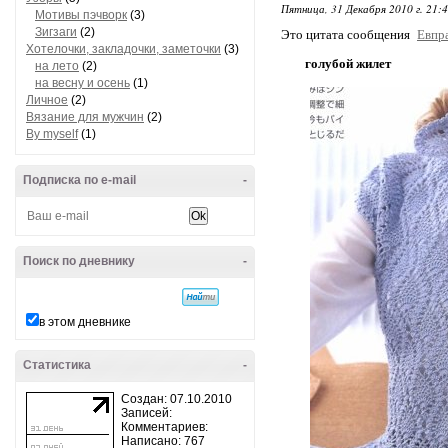
Пятница, 31 Декабря 2010 г. 21:
Мотивы пэчворк
(3)
Зигзаги
(2)
Это цитата сообщения
Евпр
Хотелочки, закладочки, заметочки
(3)
голубой жилет
на лето
(2)
на весну и осень
(1)
Личное
(2)
Вязание для мужчин
(2)
By myself
(1)
Подписка по e-mail
-
Поиск по дневнику
-
в этом дневнике
Статистика
-
Создан: 07.10.2010
Записей:
Комментариев:
Написано: 767