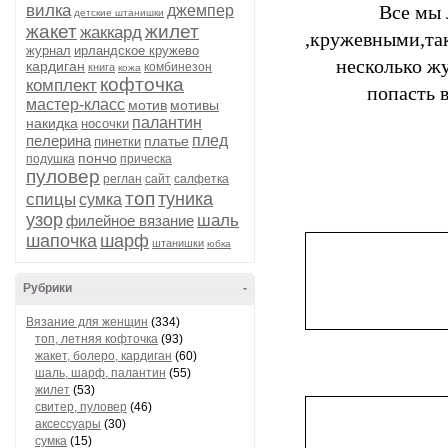
вилка
Все мы
джемпер
детские штанишки
жакет
жилет
жаккард
,кружевными,та
журнал
ирландское кружево
несколько ж
кардиган
комбинезон
книга
кожа
кофточка
комплект
попасть 
мастер-класс
мотив
мотивы
палантин
накидка
носочки
пелерина
плед
платье
пинетки
пончо
подушка
прическа
пуловер
реглан
сайт
салфетка
топ
туника
спицы
сумка
узор
шаль
филейное вязание
шапочка
шарф
штанишки
юбка
Рубрики
-
Вязание для женщин
(334)
топ, летняя кофточка
(93)
жакет, болеро, кардиган
(60)
шаль, шарф, палантин
(55)
жилет
(53)
свитер, пуловер
(46)
аксессуары
(30)
сумка
(15)