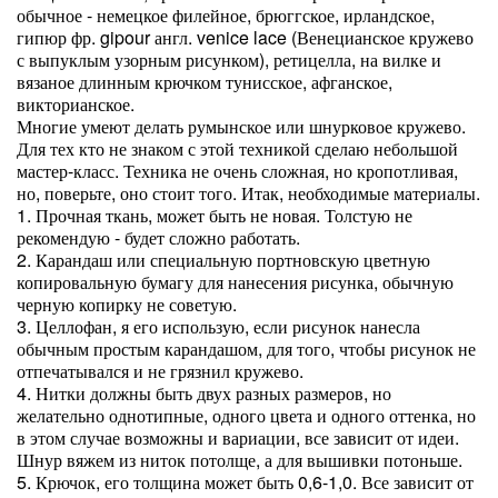
обычное - немецкое филейное, брюггское, ирландское,
гипюр фр. gipour англ. venice lace (Венецианское кружево
с выпуклым узорным рисунком), ретицелла, на вилке и
вязаное длинным крючком тунисское, афганское,
викторианское.
Многие умеют делать румынское или шнурковое кружево.
Для тех кто не знаком с этой техникой сделаю небольшой
мастер-класс. Техника не очень сложная, но кропотливая,
но, поверьте, оно стоит того. Итак, необходимые материалы.
1. Прочная ткань, может быть не новая. Толстую не
рекомендую - будет сложно работать.
2. Карандаш или специальную портновскую цветную
копировальную бумагу для нанесения рисунка, обычную
черную копирку не советую.
3. Целлофан, я его использую, если рисунок нанесла
обычным простым карандашом, для того, чтобы рисунок не
отпечатывался и не грязнил кружево.
4. Нитки должны быть двух разных размеров, но
желательно однотипные, одного цвета и одного оттенка, но
в этом случае возможны и вариации, все зависит от идеи.
Шнур вяжем из ниток потолще, а для вышивки потоньше.
5. Крючок, его толщина может быть 0,6-1,0. Все зависит от