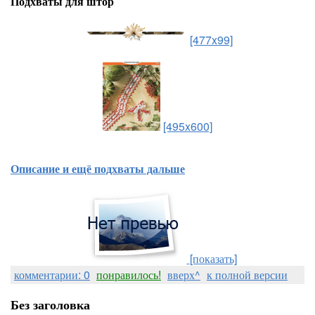
Подхваты для штор
[477x99]
[495x600]
Описание и ещё подхваты дальше
[показать]
комментарии: 0
понравилось!
вверх^
к полной версии
Без заголовка