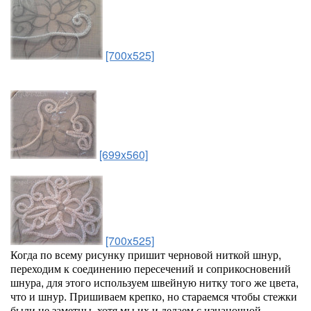
[700x525]
[699x560]
[700x525]
Когда по всему рисунку пришит черновой ниткой шнур,
переходим к соединению пересечений и соприкосновений
шнура, для этого используем швейную нитку того же цвета,
что и шнур. Пришиваем крепко, но стараемся чтобы стежки
были не заметны, хотя мы их и делаем с изнаночной