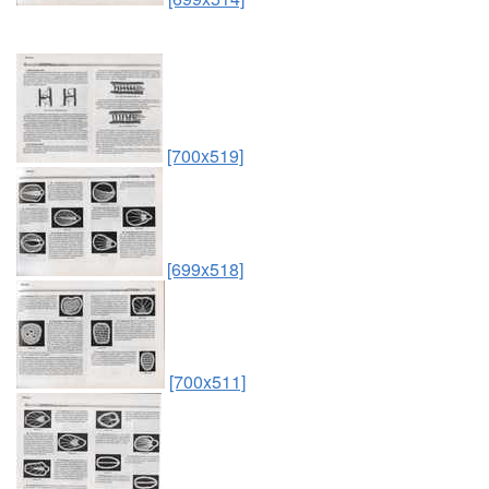
[700x519]
[699x518]
[700x511]