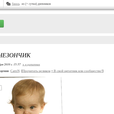
Авось
из (+ сутки) дневников
НЕЗОНЧИК
ря 2010 г. 15:57
+ в цитатник
бщения
CattiN
[
Прочитать целиком
+
В свой цитатник или сообщество!
]