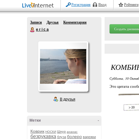
Регистрация
Вход
Рейтинги
Записи
Друзья
Комментарии
Создать дневник
e r i c a
КОМБИ
Суббота, 30 Октяб
Это цитата соо
В друзья
Метки
-
Коврик
Шнур
НОСКИ
ананас
безрукавка
болеро
блуза
варежки