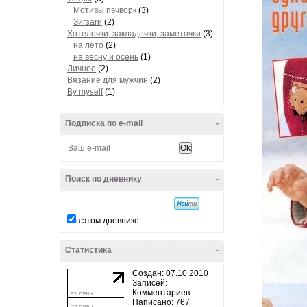
Мотивы пэчворк
(3)
Зигзаги
(2)
Хотелочки, закладочки, заметочки
(3)
на лето
(2)
на весну и осень
(1)
Личное
(2)
Вязание для мужчин
(2)
By myself
(1)
Подписка по e-mail
-
Поиск по дневнику
-
в этом дневнике
Статистика
-
Создан: 07.10.2010
Записей:
Комментариев:
Написано: 767