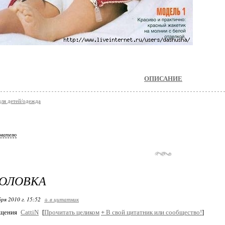
ОПИСАНИЕ
для детей/одежда
ователю
ГОЛОВКА
ря 2010 г. 15:52
+ в цитатник
бщения
CattiN
[
Прочитать целиком
+
В свой цитатник или сообщество!
]