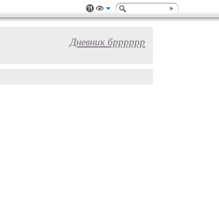
Дневник брррррр