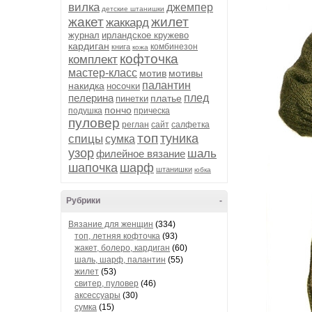
вилка
джемпер
детские штанишки
жакет
жилет
жаккард
журнал
ирландское кружево
кардиган
комбинезон
книга
кожа
кофточка
комплект
мастер-класс
мотив
мотивы
палантин
накидка
носочки
пелерина
плед
платье
пинетки
пончо
подушка
прическа
пуловер
реглан
сайт
салфетка
топ
туника
спицы
сумка
узор
шаль
филейное вязание
шапочка
шарф
штанишки
юбка
Рубрики
-
Вязание для женщин
(334)
топ, летняя кофточка
(93)
жакет, болеро, кардиган
(60)
шаль, шарф, палантин
(55)
жилет
(53)
свитер, пуловер
(46)
аксессуары
(30)
сумка
(15)