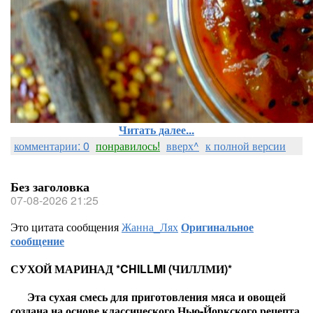
Читать далее...
комментарии: 0
понравилось!
вверх^
к полной версии
Без заголовка
07-08-2026 21:25
Это цитата сообщения
Жанна_Лях
Оригинальное
сообщение
СУХОЙ МАРИНАД *CHILLMI (ЧИЛЛМИ)*
Эта сухая смесь для приготовления мяса и овощей
создана на основе классического Нью-Йоркского рецепта.