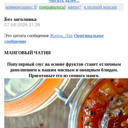
Читать далее...
комментарии: 0
понравилось!
вверх^
к полной версии
Без заголовка
07-08-2026 21:26
Это цитата сообщения
Жанна_Лях
Оригинальное
сообщение
МАНГОВЫЙ ЧАТНИ
Популярный соус на основе фруктов станет отличным
дополнением к вашим мясным и овощным блюдам.
Приготовьте его из сочного манго.