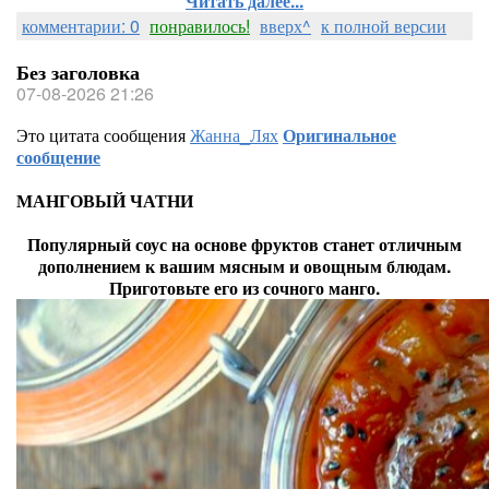
Читать далее...
комментарии: 0
понравилось!
вверх^
к полной версии
Без заголовка
07-08-2026 21:26
Это цитата сообщения
Жанна_Лях
Оригинальное
сообщение
МАНГОВЫЙ ЧАТНИ
Популярный соус на основе фруктов станет отличным
дополнением к вашим мясным и овощным блюдам.
Приготовьте его из сочного манго.