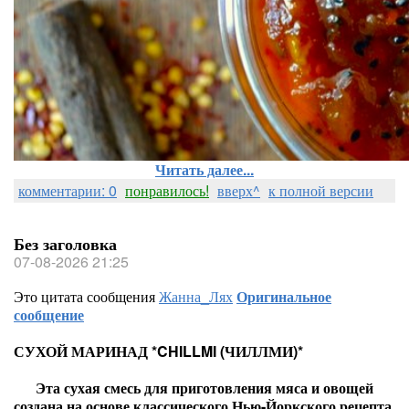
Читать далее...
комментарии: 0
понравилось!
вверх^
к полной версии
Без заголовка
07-08-2026 21:25
Это цитата сообщения
Жанна_Лях
Оригинальное
сообщение
СУХОЙ МАРИНАД *CHILLMI (ЧИЛЛМИ)*
Эта сухая смесь для приготовления мяса и овощей
создана на основе классического Нью-Йоркского рецепта.