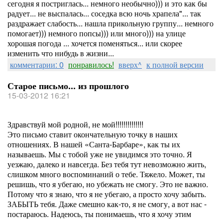
сегодня я постриглась... немного необычно))) и это как бы
радует... не выспалась... соседка всю ночь храпела"... так
раздражает слабость... нашла прикольную группу... немного
помогает))) немного попсы))) или много))) на улице
хорошая погода ... хочется поменяться... или скорее
изменить что нибудь в жизни...
комментарии: 0
понравилось!
вверх^
к полной версии
Старое письмо... из прошлого
15-03-2012 16:21
Здравствуй мой родной, не мой!!!!!!!!!!!!!!
Это письмо ставит окончательную точку в наших
отношениях. В нашей «Санта-Барбаре», как ты их
называешь. Мы с тобой уже не увидимся это точно. Я
уезжаю, далеко и навсегда. Без тебя тут невозможно жить,
слишком много воспоминаний о тебе. Тяжело. Может, ты
решишь, что я убегаю, но убежать не смогу. Это не важно.
Потому что я знаю, что я не убегаю, а просто хочу забыть.
ЗАБЫТЬ тебя. Даже смешно как-то, я не смогу, а вот нас -
постараюсь. Надеюсь, ты понимаешь, что я хочу этим