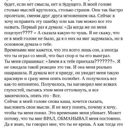
будет, если нет смысла, нет и будущего. В моей голове
столько мыслей крутилось, столько страхов. Они так быстро
пролетали, сменяя друг друга мгновением ока. Сейчас я
хочу исправить эту ошибку или как там можно все это
назвать. Первый раз я думала: «Да когда же он меня
поцелует???? » А сказала какую-то чушь. Я не скажу, что
ее в моей голове не было, да я о них на миг задумалась, но в
основном думала о тебе.
Временами мне кажется, что это всего лишь сон, а иногда
что ты играл со мной, что был спор и ты его выиграл.
Ты меня спрашивал: «Зачем я к тебе приехала???????». Я
не ожидала такой реакции это так. И она меня реально
ошарашила. Я думала вот я приеду, он увидит меня такую
красивую и сразу меня опять полюбит. А получилось все
как-то непонятно. Получилось, ты наговорил мне всяких
глупостей, пытаясь этим меня оттолкнуть, и все
закончилось, опять это - Все.
Сейчас в моей голове снова каша, хочется сказать,
высловить свои мысли. Я не могу понять, почему я хочу,
чтобы ты меня понял. Это временами меня убивает. Может
потому, что ты мне ВРАЛ, ОБМАНЫВАЛ меня постоянно.
Да я знаю, ты говорил мне, что ты не врешь. А как тогда это