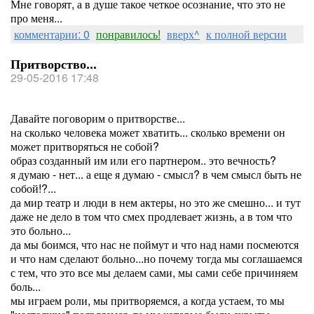
Мне говорят, а в душе такое четкое осознание, что это не
про меня...
комментарии: 0
понравилось!
вверх^
к полной версии
Притворство...
29-05-2016 17:48
Давайте поговорим о притворстве...
на сколько человека может хватить... сколько времени он
может притворяться не собой?
образ созданный им или его партнером.. это вечность?
я думаю - нет... а еще я думаю - смысл? в чем смысл быть не
собой!?...
да мир театр и люди в нем актеры, но это же смешно... и тут
даже не дело в том что смех продлевает жизнь, а в том что
это больно...
да мы боимся, что нас не поймут и что над нами посмеются
и что нам сделают больно...но почему тогда мы соглашаемся
с тем, что это все мы делаем сами, мы сами себе причиняем
боль...
мы играем роли, мы притворяемся, а когда устаем, то мы