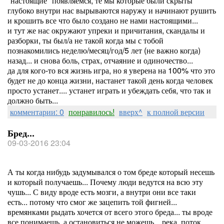
"настоящие" появляемся, те мы которые были скрыты
глубоко внутри нас вырываются наружу и начинают рушить
и крошить все что было создано не нами настоящими...
и тут же нас окружают упреки и причитания, скандалы и
разборки, ты был/а не такой когда мы с тобой
познакомились неделю/месяц/год/5 лет (не важно когда)
назад... и снова боль, страх, отчаяние и одиночество...
да для кого-то вся жизнь игра, но я уверена на 100% что это
будет не до конца жизни, настанет такой день когда человек
просто устанет.... устанет играть и убеждать себя, что так и
должно быть...
комментарии: 0
понравилось!
вверх^
к полной версии
Бред...
09-03-2016 23:04
А ты когда нибудь задумывался о том бреде который несешь
и который получаешь... Почему люди ведутся на всю эту
чушь... С виду вроде есть мозги, а внутри они все таки
есть... потому что смог же зацепить той фигней...
времянками рыдать хочется от всего этого бреда... ты вроде
все понимаешь, а остановиться не можешь... река, поток,