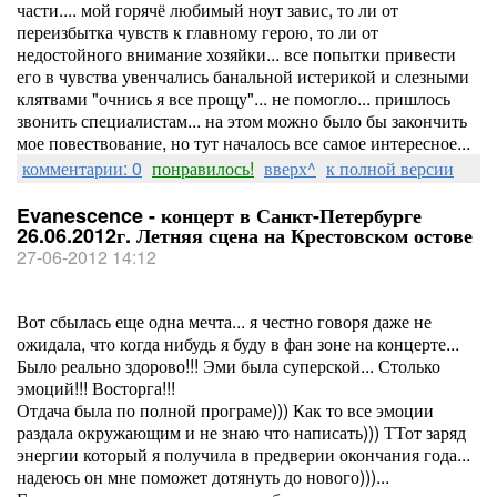
части.... мой горячё любимый ноут завис, то ли от
переизбытка чувств к главному герою, то ли от
недостойного внимание хозяйки... все попытки привести
его в чувства увенчались банальной истерикой и слезными
клятвами "очнись я все прощу"... не помогло... пришлось
звонить специалистам... на этом можно было бы закончить
мое повествование, но тут началось все самое интересное...
комментарии: 0
понравилось!
вверх^
к полной версии
Evanescence - концерт в Санкт-Петербурге
26.06.2012г. Летняя сцена на Крестовском остове
27-06-2012 14:12
Вот сбылась еще одна мечта... я честно говоря даже не
ожидала, что когда нибудь я буду в фан зоне на концерте...
Было реально здорово!!! Эми была суперской... Столько
эмоций!!! Восторга!!!
Отдача была по полной програме))) Как то все эмоции
раздала окружающим и не знаю что написать))) ТТот заряд
энергии который я получила в предверии окончания года...
надеюсь он мне поможет дотянуть до нового)))...