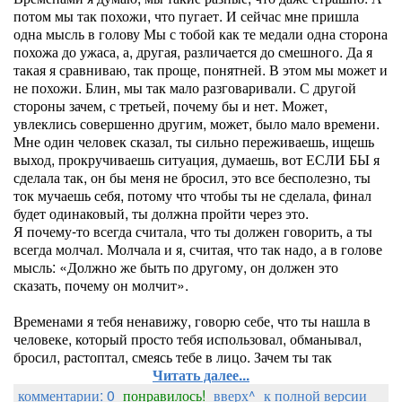
потом мы так похожи, что пугает. И сейчас мне пришла
одна мысль в голову Мы с тобой как те медали одна сторона
похожа до ужаса, а, другая, различается до смешного. Да я
такая я сравниваю, так проще, понятней. В этом мы может и
не похожи. Блин, мы так мало разговаривали. С другой
стороны зачем, с третьей, почему бы и нет. Может,
увлеклись совершенно другим, может, было мало времени.
Мне один человек сказал, ты сильно переживаешь, ищешь
выход, прокручиваешь ситуация, думаешь, вот ЕСЛИ БЫ я
сделала так, он бы меня не бросил, это все бесполезно, ты
ток мучаешь себя, потому что чтобы ты не сделала, финал
будет одинаковый, ты должна пройти через это.
Я почему-то всегда считала, что ты должен говорить, а ты
всегда молчал. Молчала и я, считая, что так надо, а в голове
мысль: «Должно же быть по другому, он должен это
сказать, почему он молчит».
Временами я тебя ненавижу, говорю себе, что ты нашла в
человеке, который просто тебя использовал, обманывал,
бросил, растоптал, смеясь тебе в лицо. Зачем ты так
Читать далее...
комментарии: 0
понравилось!
вверх^
к полной версии