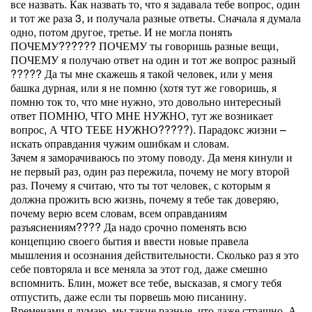
все назвать. Как назвать то, что я задавала тебе вопрос, один
и тот же раза 3, и получала разные ответы. Сначала я думала
одно, потом другое, третье. И не могла понять
ПОЧЕМУ?????? ПОЧЕМУ ты говоришь разные вещи,
ПОЧЕМУ я получаю ответ на один и тот же вопрос разный
????? Да ты мне скажешь я такой человек, или у меня
башка дурная, или я не помню (хотя тут же говоришь, я
помню ток то, что мне нужно, это довольно интересный
ответ ПОМНЮ, ЧТО МНЕ НУЖНО, тут же возникает
вопрос, А ЧТО ТЕБЕ НУЖНО?????). Парадокс жизни –
искать оправдания чужим ошибкам и словам.
Зачем я заморачиваюсь по этому поводу. Да меня кинули и
не первый раз, один раз пережила, почему не могу второй
раз. Почему я считаю, что ты тот человек, с которым я
должна прожить всю жизнь, почему я тебе так доверяю,
почему верю всем словам, всем оправданиям
разъяснениям???? Да надо срочно поменять всю
концепцию своего бытия и ввести новые правела
мышления и осознания действительности. Сколько раз я это
себе повторяла и все меняла за этот год, даже смешно
вспомнить. Блин, может все тебе, высказав, я смогу тебя
отпустить, даже если ты порвешь мою писанину.
Временами я думаю, мы такие разные, что даже страшно. А