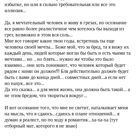
избытке, но или я сильно требовательная или все это
иллюзия...
Да, я мечтательный человек и живу в грезах, но осознание
все равно более реалистичное чем хотелось бы выходя из
грез, возможно в этом вся соль...
Мне все говорят какие твои годы, встретишь ты еще
человека своей мечты... Боже мой, что за бред, та я вижу их
каждый день, людей которые могли бы быть и есть чьими та
мечтами... но .. но блять... нужно же чтобы это было
взаимно... они хоть понимают, что человек который будет
рядом с ними он должен!!! Бля действительно должен будет
быть с вами до конца дней... совместных дней...а если нет
но нахуя...все это...
Да это сказка... а для меня жизнь, она должна быть такой... а
не этим бредом, что твориться вокруг...
И вот осознание того, что мне не светит, наталкивает меня
на мысль, что я сдаюсь...сдаюсь в плане отношений... я
думаю я реалист, но по ходу я романтик...ха-ха-ха (тут
отборный мат, которого я не знаю)