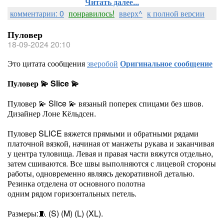
Читать далее...
комментарии: 0
понравилось!
вверх^
к полной версии
Пуловер
18-09-2024 20:10
Это цитата сообщения
зверобой
Оригинальное сообщение
Пуловер 💫 Slice 💫
Пуловер 💫 Slice 💫 вязаный поперек спицами без швов.
Дизайнер Лоне Кёльдсен.
Пуловер SLICE вяжется прямыми и обратными рядами
платочной вязкой, начиная от манжеты рукава и заканчивая
у центра туловища. Левая и правая части вяжутся отдельно,
затем сшиваются. Все швы выполняются с лицевой стороны
работы, одновременно являясь декоративной деталью.
Резинка отделена от основного полотна
одним рядом горизонтальных петель.
Размеры:🧵 (S) (M) (L) (XL).