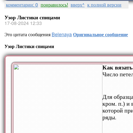
комментарии: 0
понравилось!
вверх^
к полной версии
Узор Листики спицами
17-08-2024 12:33
Это цитата сообщения
Belenaya
Оригинальное сообщение
Узор Листики спицами
Как вязать
Число петел
Для образца 
кром. п.) и 
которой пр
ряды.