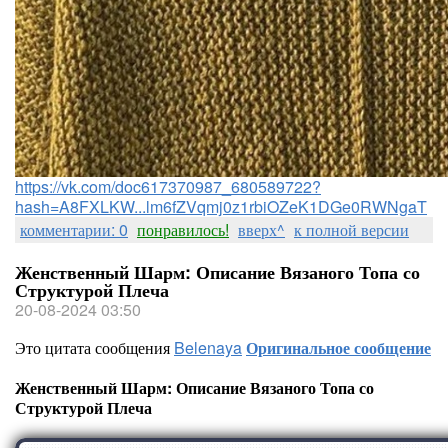
https://vk.com/doc617370987_680589722?
hash=A8FXLKW...lm6fZVqmj0z1rbiOZeK1DGe0RWNgaT
комментарии: 0
понравилось!
вверх^
к полной версии
Женственный Шарм: Описание Вязаного Топа со
Структурой Плеча
20-08-2024 03:50
Это цитата сообщения
Belenaya
Оригинальное сообщение
Женственный Шарм: Описание Вязаного Топа со
Структурой Плеча