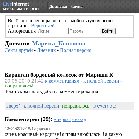
Live
Internet
Дневники
Личка
мобильная версия
Вы были перенаправлены на мобильную версию
страницы.
Вернуться!
Авторизация
Дневник
Марина_Коптяева
Лента друзей
-
Дневник
-
Полная версия
Кардиган бордовый колосок от Мариши К.
20-05-2010 21:42
к комментариям
-
к полной версии
-
понравилось!
Текст скрыт для удобства комментирования
вверх^
к полной версии
понравилось!
в evernote
Комментарии (92):
«первая
«назад
16-04-2018-10:10
удалить
очень красивый кардиган! я прям влюбилась!!! а какую