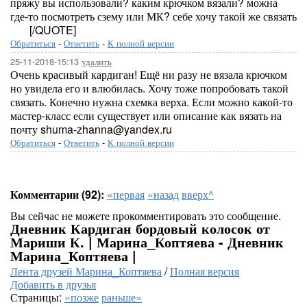
пряжу вы использовали? каким крючком вязали? можна
где-то посмотреть сзему или МК? себе хочу такой же связать
[/QUOTE]
Обратиться
-
Ответить
-
К полной версии
25-11-2018-15:13
удалить
Очень красивый кардиган! Ещё ни разу не вязала крючком
но увидела его и влюбилась. Хочу тоже попробовать такой
связать. Конечно нужна схемка верха. Если можно какой-то
мастер-класс если существует или описание как вязать на
почту shuma-zhanna@yandex.ru
Обратиться
-
Ответить
-
К полной версии
Комментарии (92):
«первая
«назад
вверх^
Вы сейчас не можете прокомментировать это сообщение.
Дневник Кардиган бордовый колосок от
Мариши К. | Марина_Коптяева - Дневник
Марина_Коптяева |
Лента друзей Марина_Коптяева
/
Полная версия
Добавить в друзья
Страницы:
«позже
раньше»