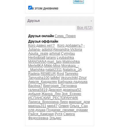
в этом дневнике
Друзья
-
Все (672)
Друзья онлайн
Сима_Пекер
Друзья оффлайн
Кого давно нет?
Кого добавить?
-
Juliana-
adpilot
Alexandra-Victoria
Aquila_reale
arhmat
Cymylau
Herbstblatt
larans
Lyubashka
MANGIANA
mari_tais
Matrioshka
MerlettKA
Mikki-Miss
Morskaja_-
_Marishka
natali2311
Natalica_JA
Radeia
REMEUR
Rost
Tamreko
Tanyusha100
tatMel
VezunchikI
Zinur
Амаля_Кардалян
Бабушка-ладушка
Васёна7
Виктория_Петровна
галина5819
Диаскоп
дракоша52
дубыня
Жанна_Лях
Зоя_Есенко
ИСПАНСКИЙ_РЕСТОРАНЧИК
Лариса_Воронина
Лиен
макоши_дом
макошь311
мир47
Олвия
Ольга_Сан
оля-душка
Подарки_своими_руками
Райся_Камская
Рутя
Свирга
Федосеевна
Эльдис