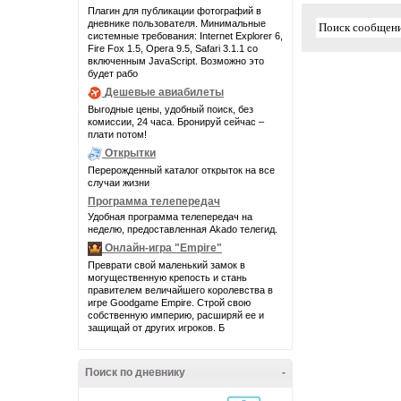
Плагин для публикации фотографий в
дневнике пользователя. Минимальные
системные требования: Internet Explorer 6,
Fire Fox 1.5, Opera 9.5, Safari 3.1.1 со
включенным JavaScript. Возможно это
будет рабо
Дешевые авиабилеты
Выгодные цены, удобный поиск, без
комиссии, 24 часа. Бронируй сейчас –
плати потом!
Открытки
Перерожденный каталог открыток на все
случаи жизни
Программа телепередач
Удобная программа телепередач на
неделю, предоставленная Akado телегид.
Онлайн-игра "Empire"
Преврати свой маленький замок в
могущественную крепость и стань
правителем величайшего королевства в
игре Goodgame Empire. Строй свою
собственную империю, расширяй ее и
защищай от других игроков. Б
Поиск по дневнику
-