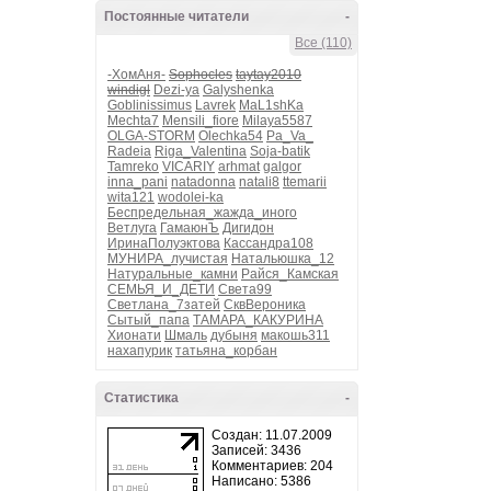
Постоянные читатели
-
Все (110)
-ХомАня-
Sophocles
taytay2010
windigl
Dezi-ya
Galyshenka
Goblinissimus
Lavrek
MaL1shKa
Mechta7
Mensili_fiore
Milaya5587
OLGA-STORM
Olechka54
Pa_Va_
Radeia
Riga_Valentina
Soja-batik
Tamreko
VICARIY
arhmat
galgor
inna_pani
natadonna
natali8
ttemarii
wita121
wodolei-ka
Беспредельная_жажда_иного
Ветлуга
ГамаюнЪ
Дигидон
ИринаПолуэктова
Кассандра108
МУНИРА_лучистая
Натальюшка_12
Натуральные_камни
Райся_Камская
СЕМЬЯ_И_ДЕТИ
Света99
Светлана_7затей
СквВероника
Сытый_папа
ТАМАРА_КАКУРИНА
Хионати
Шмаль
дубыня
макошь311
нахапурик
татьяна_корбан
Статистика
-
Создан: 11.07.2009
Записей: 3436
Комментариев: 204
Написано: 5386