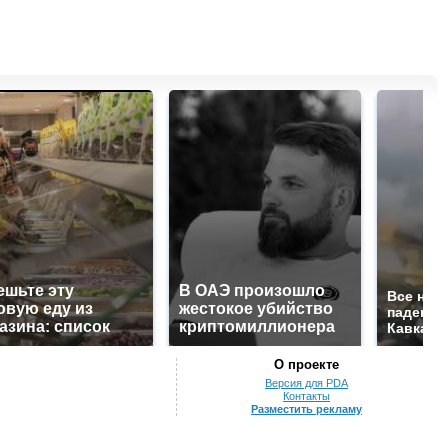
ешьте эту
В ОАЭ произошло
Все нов
овую еду из
жестокое убийство
падению
азина: список
криптомиллионера
Кавказе:
О проекте
Версия для PDA
Контакты
Разместить рекламу