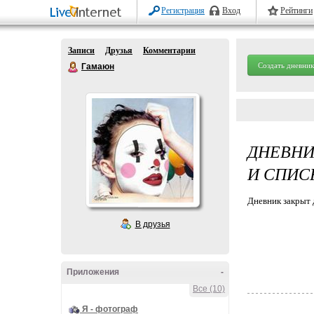
Регистрация
Вход
Рейтинги
Записи
Друзья
Комментарии
Создать дневник
Гамаюн
ДНЕВНИ
И СПИС
Дневник закрыт 
В друзья
Приложения
-
Все (10)
Я - фотограф