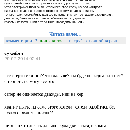
нужно, чтобы от самых простых слов содрогнулось тело,
чтоб электричеством било, чтобы всё твое сразу из-под контроля.
слева всё красное,нежное потеряло форму и набок сбилось.
только тело.пожалуйста, дальше не надо. внутри-то я давно разучилась.
дело мое, быть ли счастливой, вбивать ли татуировки
глазами беззвучными в тело твое. погладили на ночь
Читать далее...
комментарии: 2
понравилось!
вверх^
к полной версии
сукабля
29-07-2014 02:41
все стерто или нет? что дальше? ты будешь рядом или нет?
я терпеть не могу все это.
сапер не ошибается дважды. иди на хер.
хватит ныть. ты сама этого хотела. хотела разойтись без
всякого. хуль ты ноешь?
не знаю что делать дальше. куда двигаться, в каком