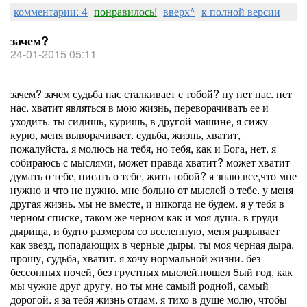
комментарии: 4
понравилось!
вверх^
к полной версии
зачем?
24-01-2015 05:11
зачем? зачем судьба нас сталкивает с тобой? ну нет нас. нет
нас. хватит являться в мою жизнь, переворачивать ее и
уходить. ты сидишь, куришь, в другой машине, я сижу
курю, меня выворачивает. судьба, жизнь, хватит,
пожалуйста. я молюсь на тебя, но тебя, как и Бога, нет. я
собираюсь с мыслями, может правда хватит? может хватит
думать о тебе, писать о тебе, жить тобой? я знаю все,что мне
нужно и что не нужно. мне больно от мыслей о тебе. у меня
другая жизнь. мы не вместе, и никогда не будем. я у тебя в
черном списке, таком же черном как и моя душа. в груди
дырища, и будто размером со вселенную, меня разрывает
как звезд, попадающих в черные дыры. ты моя черная дыра.
прошу, судьба, хватит. я хочу нормальной жизни. без
бессонных ночей, без грустных мыслей.пошел 5ый год, как
мы чужие друг другу, но ты мне самый родной, самый
дорогой. я за тебя жизнь отдам. я тихо в душе молю, чтобы