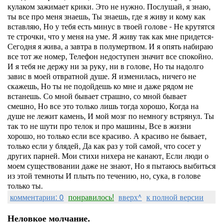
кулаком зажимает крики. Это не нужно. Послушай, я знаю,
ты все про меня знаешь, Ты знаешь, где я живу и кому как
вставляю, Но у тебя есть минус в твоей голове - Не крутятся
те строчки, что у меня на уме. Я живу так как мне придется-
Сегодня я жива, а завтра в полумертвом. И я опять набираю
все тот же номер, Телефон недоступен значит все спокойно.
И я тебя не держу ни за руку, ни в голове, Но ты надолго
завис в моей отвратной душе. Я изменилась, ничего не
скажешь, Но ты не подойдешь ко мне и даже рядом не
встанешь. Со мной бывает страшно, со мной бывает
смешно, Но все это только лишь тогда хорошо, Когда на
душе не лежит камень, И мой мозг по немногу встрянул. Ты
так то не шути про телок и про машины, Все в жизни
хорошо, но только если все красиво. А красиво не бывает,
только если у блядей, Да как раз у той самой, что сосет у
других парней. Мои стихи нихера не канают, Если люди о
моем существовании даже не знают, Но я пытаюсь выбиться
из этой темноты И плыть по течению, но, сука, в голове
только ты.
комментарии: 0
понравилось!
вверх^
к полной версии
Неловкое молчание.