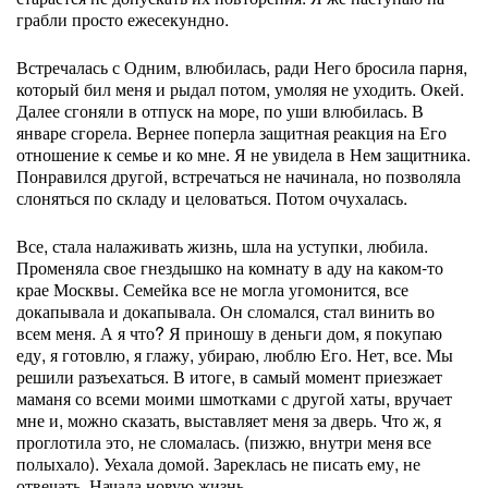
грабли просто ежесекундно.
Встречалась с Одним, влюбилась, ради Него бросила парня,
который бил меня и рыдал потом, умоляя не уходить. Окей.
Далее сгоняли в отпуск на море, по уши влюбилась. В
январе сгорела. Вернее поперла защитная реакция на Его
отношение к семье и ко мне. Я не увидела в Нем защитника.
Понравился другой, встречаться не начинала, но позволяла
слоняться по складу и целоваться. Потом очухалась.
Все, стала налаживать жизнь, шла на уступки, любила.
Променяла свое гнездышко на комнату в аду на каком-то
крае Москвы. Семейка все не могла угомонится, все
докапывала и докапывала. Он сломался, стал винить во
всем меня. А я что? Я приношу в деньги дом, я покупаю
еду, я готовлю, я глажу, убираю, люблю Его. Нет, все. Мы
решили разъехаться. В итоге, в самый момент приезжает
маманя со всеми моими шмотками с другой хаты, вручает
мне и, можно сказать, выставляет меня за дверь. Что ж, я
проглотила это, не сломалась. (пизжю, внутри меня все
полыхало). Уехала домой. Зареклась не писать ему, не
отвечать. Начала новую жизнь.