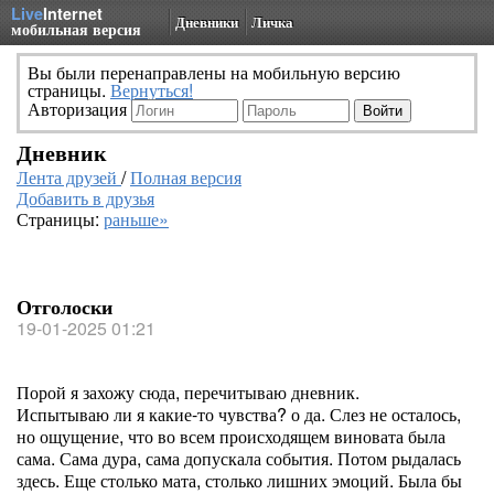
Live
Internet
Дневники
Личка
мобильная версия
Вы были перенаправлены на мобильную версию
страницы.
Вернуться!
Авторизация
Дневник
Лента друзей
/
Полная версия
Добавить в друзья
Страницы:
раньше»
Отголоски
19-01-2025 01:21
Порой я захожу сюда, перечитываю дневник.
Испытываю ли я какие-то чувства? о да. Слез не осталось,
но ощущение, что во всем происходящем виновата была
сама. Сама дура, сама допускала события. Потом рыдалась
здесь. Еще столько мата, столько лишних эмоций. Была бы