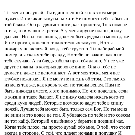
Ты меня послушай. Ты единственный кто в этом мире
нужен. И никакие замуты на хате Не помогут тебе забыть о
той бляди. Она раздвигает ноги, как придется, То в номере
отеля, то в машине трется. А у меня другие планы, я иду
дальше, Но ты, слышишь, должен быть рядом со мною даже.
Я не против, конечно, таких темных замутов, Но ты
пожарку не включай, когда тебе грустно. Ты набирай мой
номер, и я скажу тебе правду, Но тебе не важно, как я по
тебе скучаю. А та блядь забыла про тебя давно, У нее уже
другие планы, в которых дорогое вино. Она о тебе не
думает и даже не вспоминает, А вот моя тоска меня все
глубже пожирает. Я не могу не писать об этом, Это льется
из меня так же, как кровь течет по твоим венам. Нам не
быть никогда вместе, я это понимаю, Но что поделать, если
в жизни и такое бывает. Я не вижу смысла искать кого-то
среди кучи людей, Которые возможно дадут тебе в спину
ножей. Лучше тебя может быть только сам Бог, Но ты меня
не вини и это вовсе не гон. Я убиваюсь по тебе и это совсем
не тот кайф, Который я выбиваю у барыги в поздний час.
Когда тебе плохо, ты просто думай обо мне, О той, что стоит
всегда в стороне, О той, что плачет ночами в подушку И