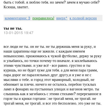
быть с тобой. я люблю тебя. но зачем? зачем я мучаю себя?
Ксюша, хватит.
комментарии: 3
понравилось!
вверх^
к полной версии
ты не ты.
13-01-2015 19:47
все люди не ты. он не ты. не ты держишь меня за руку, и
наши царапины еще не зажили. с каждым именем
невыносимо. прижимаюсь к чужой футболке, держу за руку
и улыбаюсь, но точки почему-то вначале. я захлебываюсь
этими чувствами. и уже всё - все равно. грустно и ты
куришь, но не будет хуже для тебя. а для меня пара грамм,
пара дорог не параллельных друг другу,и я уже и не с
мыслями о тебе. и город этот мраморный, холодный, не
обнимает за плечи. ничего не осталось. перебои тусклых
ламп в фонарях на пустынных улицах и вагонов метро. ты
слышишь как я загибаюсь с этими стихами? перерезанное в
горле ты и крики гортани : не трогай меня, не трогай. не
трогай меня, не трогай. и все это бесполезно. это уже не ты.