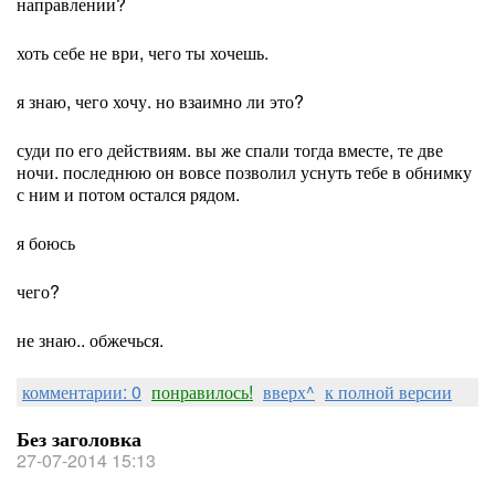
направлении?
хоть себе не ври, чего ты хочешь.
я знаю, чего хочу. но взаимно ли это?
суди по его действиям. вы же спали тогда вместе, те две
ночи. последнюю он вовсе позволил уснуть тебе в обнимку
с ним и потом остался рядом.
я боюсь
чего?
не знаю.. обжечься.
комментарии: 0
понравилось!
вверх^
к полной версии
Без заголовка
27-07-2014 15:13