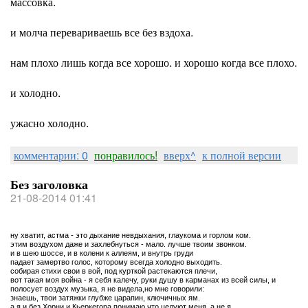
массовка.
и молча перевариваешь все без вздоха.
нам плохо лишь когда все хорошо. и хорошо когда все плохо.
и холодно.
ужасно холодно.
комментарии: 0
понравилось!
вверх^
к полной версии
Без заголовка
21-08-2014 01:41
ну хватит, астма - это дыхание невдыхания, глаукома и горлом ком.
этим воздухом даже и захлебнуться - мало. лучше твоим звонком.
и в шею шоссе, и в колени к аллеям, и внутрь груди
падает замертво голос, которому всегда холодно выходить.
собирая стихи свои в вой, под курткой растекаются плечи,
вот такая моя война - я себя калечу, руки душу в карманах из всей силы, и
полосует воздух музыка, я не видела,но мне говорили:
знаешь, твои затяжки глубже царапин, ключичных ям.
а я и без Хорни и Кьеркегора понимаю,что целуют меня, а не я.