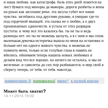
и наша любовь как катастрофа. боль этих дней ложится на
лист бумаги под миноры да мажоры. дороги разбиты и вены
на руках как засохшие реки. эта засуха губит все наши
чувства. загибаюсь под другими руками, я умираю где-то
под сердечной мышцей. эта сказка не о любви, а о двух
пронюханных одиночеств. я устала от этих разрядов
пустоты. к чему все это казалось бы. ты не ты и ведь
разницы нет. но ты не можешь заснуть, а я с ним и мы спим.
маленькая девочка-истеричка вышла из меня на остановке и
больше нет ни одного живого чувства. и можешь не
помнить меня, только если голубые глаза в память не
вбились. обнимаем теперь нашихъ новых любимых и
делаем вид что все хорошо. но ничего не осталось. и мы не
железные. и самолеты до сих пор разбиваются. и мир свой я
сберегу теперь. от тебя. от тебя. навсегда.
комментарии: 0
понравилось!
вверх^
к полной версии
Может быть хватит?
14-11-2014 19:02