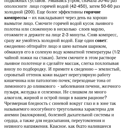
подкожных суставов. Умываясь утром, сначала 30-40 раз
ополосните лицо горячей водой (42-45
0
), затем 50-60 раз
холодной (20
0
). Еще более эффективны
горячие
компрессы
– их накладывают через день на хорошо
вымытое лицо. Смочите горячей водой кусок льняного
полотна или сложенную в несколько слоев марлю,
отожмите и держите на лице 2-3 минуты. Сняв компресс,
сразу же умойтесь холодной водой. Еще один
совет
:
ежедневно обтирайте лицо и шею ватным шариком,
обмакнув его в соленую воду комнатной температуры (1/2
чайной ложки на стакан). Затем смочите в этом растворе
льняное полотенце и сделайте массаж, слегка похлопывая
внизу по подбородку. И примите к сведению – землистый,
сероватый оттенок кожи выдает нерегулярную работу
кишечника или патологию почек; переходные тона от
лимонного до оливкового - заболевания печени, желчного
пузыря, желудка и селезенки. Не слишком ли много
алкоголя, жирной и острой пищи в вашем рационе?
Чрезмерная бледность с синевой вокруг глаз и в зоне так
называемого носогубного треугольника характерна для
анемии (малокровия), болезней дыхательной системы и
сердца, а также для недосыпания, переутомления и
нервного напряжения. Красное, как будто налившееся