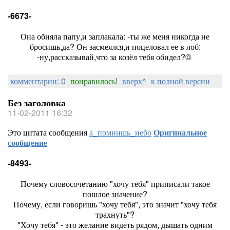
-6673-
Она обняла папу,и заплакала: -ты же меня никогда не
бросишь,да? Он засмеялся,и поцеловал ее в лоб:
-ну,рассказывай,что за козёл тебя обидел?©
комментарии: 0
понравилось!
вверх^
к полной версии
Без заголовка
11-02-2011 16:32
Это цитата сообщения
а_помнишь_небо
Оригинальное
сообщение
-8493-
Почему словосочетанию "хочу тебя" приписали такое
пошлое значение?
Почему, если говоришь "хочу тебя", это значит "хочу тебя
трахнуть"?
"Хочу тебя" - это желание видеть рядом, дышать одним