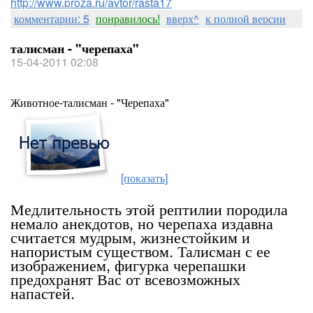
http://www.proza.ru/avtor/rasta17
комментарии: 5
понравилось!
вверх^
к полной версии
талисман - "черепаха"
15-04-2011 02:08
Животное-талисман - "Черепаха"
[показать]
Медлительность этой рептилии породила
немало анекдотов, но черепаха издавна
считается мудрым, жизнестойким и
напористым существом. Талисман с ее
изображением, фигурка черепашки
предохранят Вас от всевозможных
напастей.