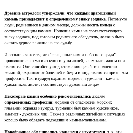
Древние астрологи утверждали, что каждый драгоценный
камень принадлежит к определенному знаку зодиака
. Потому-то
люди, родившиеся в данном месяце, должны носить кольца с
соответствующим камнем. Ношение камня не соответствующего
знаку зодиака, под которым родился его обладатель, должно было
оказать дурное влияние на его судьбу.
И сегодня считается, что "священные камни небесного града"
проявляют свою магическую силу на людей, чьим талисманом они
являются. Они способствуют достижению целей, исполнению
желаний, охраняют от болезней и бед, а иногда являются признаком
профессии. Так, изумруд охраняет моряков, турмалин - камень
художников, аметист соответствует духовным лицам.
Некоторые камни особенно рекомендовались людям
определенных профессий
: моряков от опасностей морских
плаваний охранял изумруд, турмалин был камнем художников,
аметист - духовных лиц. Также в различных житейских ситуациях
хорошо было обладать подходящим камнем-талисманом.
Новобрачные обменивались кольцами с изумрудами
, т. к. эти