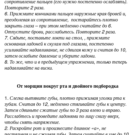
сопротивление пальцев (его нужно постепенно ослаблять).
Повторите 2 раза.
6. Прижмите кончиками пальцев наружные края бровей и,
преодолевая их сопротивление, постарайтесь плотно
закрыть глаза – при этом медленно считайте до 6.
Отпустите брови, расслабьтесь. Повторите 2 раза.
7. Сядьте, поставьте локти на стол, , прижмите
основания ладоней к скулам под глазами, постепенно
усиливайте надавливание, не сдвигая кожу и считая до 10,
затем ослабьте давление и уберите ладони.
8. То же, что и в предыдущем упражнении, только теперь
надавливайте на виски.
От морщин вокруг рта и двойного подбородка
1.
Слегка вытяните губы, плотно прижимая уголки рта к
зубам. Считая до 12, медленно стягивайте губы к центру.
Затем сдвиньте сжатые губы по 3 раза влево и вправо.
Расслабтесь и проведите ладонями по лицу снизу вверх,
чтобы снять напряжение.
2. Раскройте рот и произнесите длинное «а», не
растягивая и не сжимая губы. Затем считайте в уме до 10