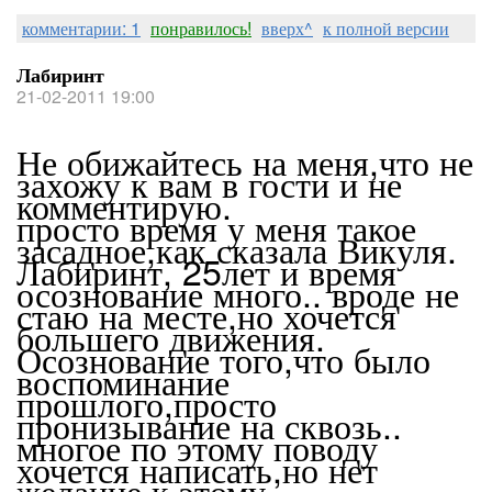
комментарии: 1
понравилось!
вверх^
к полной версии
Лабиринт
21-02-2011 19:00
Не обижайтесь на меня,что не
захожу к вам в гости и не
комментирую.
просто время у меня такое
засадное,как сказала Викуля.
Лабиринт, 25лет и время
осознование много.. вроде не
стаю на месте,но хочется
большего движения.
Осознование того,что было
воспоминание
прошлого,просто
пронизывание на сквозь..
многое по этому поводу
хочется написать,но нет
желание к этому.