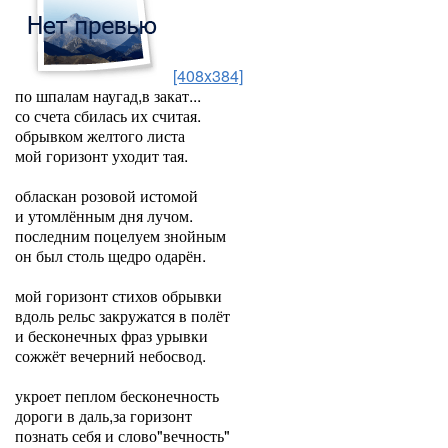
[408x384]
по шпалам наугад,в закат...
со счета сбилась их считая.
обрывком желтого листа
мой горизонт уходит тая.
обласкан розовой истомой
и утомлённым дня лучом.
последним поцелуем знойным
он был столь щедро одарён.
мой горизонт стихов обрывки
вдоль рельс закружатся в полёт
и бесконечных фраз урывки
сожжёт вечерний небосвод.
укроет пеплом бесконечность
дороги в даль,за горизонт
познать себя и слово"вечность"