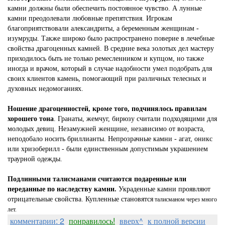
камни должны были обеспечить постоянное чувство. А лунные
камни преодолевали любовные препятствия. Игрокам
благоприятствовали александриты, а беременным женщинам -
изумруды. Также широко было распространено поверие в лечебные
свойства драгоценных камней. В средние века золотых дел мастеру
приходилось быть не только ремесленником и купцом, но также
иногда и врачом, который в случае надобности умел подобрать для
своих клиентов камень, помогающий при различных телесных и
духовных недомоганиях.
Ношение драгоценностей, кроме того, подчинялось правилам
хорошего тона
. Гранаты, жемчуг, бирюзу считали подходящими для
молодых девиц. Незамужней женщине, независимо от возраста,
неподобало носить бриллианты. Непрозрачные камни - агат, оникс
или хризоберилл - были единственным допустимым украшением
траурной одежды.
Подлинными талисманами считаются подаренные или
переданные по наследству камни.
Украденные камни проявляют
отрицательные свойства. Купленные становятся
талисманом через много
лет.
комментарии: 2
понравилось!
вверх^
к полной версии