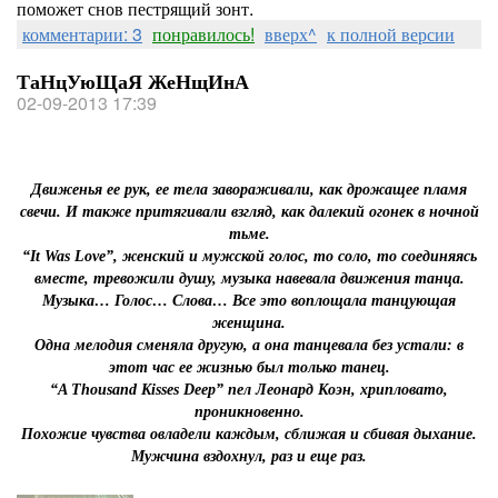
поможет снов пестрящий зонт.
комментарии: 3
понравилось!
вверх^
к полной версии
ТаНцУюЩаЯ ЖеНщИнА
02-09-2013 17:39
Движенья ее рук, ее тела завораживали, как дрожащее пламя
свечи. И также притягивали взгляд, как далекий огонек в ночной
тьме.
“It Was Love”, женский и мужской голос, то соло, то соединяясь
вместе, тревожили душу, музыка навевала движения танца.
Музыка… Голос… Слова… Все это воплощала танцующая
женщина.
Одна мелодия сменяла другую, а она танцевала без устали: в
этот час ее жизнью был только танец.
“A Thousand Kisses Deep” пел Леонард Коэн, хрипловато,
проникновенно.
Похожие чувства овладели каждым, сближая и сбивая дыхание.
Мужчина вздохнул, раз и еще раз.