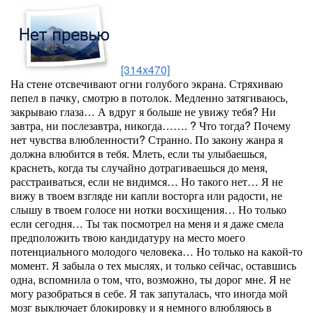
[314x470]
На стене отсвечивают огни голубого экрана. Стряхиваю
пепел в пачку, смотрю в потолок. Медленно затягиваюсь,
закрываю глаза… А вдруг я больше не увижу тебя? Ни
завтра, ни послезавтра, никогда……. ? Что тогда? Почему
нет чувства влюбленности? Странно. По закону жанра я
должна влюбится в тебя. Млеть, если ты улыбаешься,
краснеть, когда ты случайно дотрагиваешься до меня,
расстраиваться, если не видимся… Но такого нет… Я не
вижу в твоем взгляде ни капли восторга или радости, не
слышу в твоем голосе ни нотки восхищения… Но только
если сегодня… Ты так посмотрел на меня и я даже смела
предположить твою кандидатуру на место моего
потенциального молодого человека… Но только на какой-то
момент. Я забыла о тех мыслях, и только сейчас, оставшись
одна, вспомнила о том, что, возможно, ты дорог мне. Я не
могу разобраться в себе. Я так запуталась, что иногда мой
мозг выключает блокировку и я немного влюбляюсь в