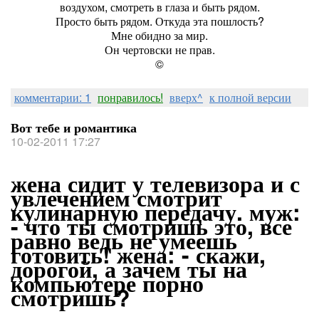
воздухом, смотреть в глаза и быть рядом.
Просто быть рядом. Откуда эта пошлость?
Мне обидно за мир.
Он чертовски не прав.
©
комментарии: 1
понравилось!
вверх^
к полной версии
Вот тебе и романтика
10-02-2011 17:27
жена сидит у телевизора и с
увлечением смотрит
кулинарную передачу. муж:
- что ты смотришь это, все
равно ведь не умеешь
готовить! жена: - скажи,
дорогой, а зачем ты на
компьютере порно
смотришь?