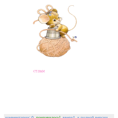
комментарии: 0
понравилось!
вверх^
к полной версии