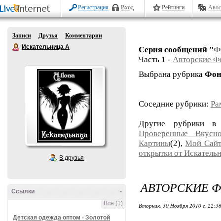
Регистрация
Вход
Рейтинги
Авос
Записи
Друзья
Комментарии
Искательница А
Серия сообщений "
Ф
Часть 1 -
Авторские Ф
Выбрана рубрика
Фон
Соседние рубрики:
Ра
Другие рубрики в
Проверенные Вкусно
Картины
(2),
Мой Сай
открытки от Искатель
В друзья
АВТОРСКИЕ 
Ссылки
-
Все (1)
Вторник, 30 Ноября 2010 г. 22:3
Детская одежда оптом - Золотой