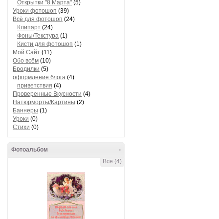
Открытки "8 Марта"
(5)
Уроки фотошоп
(39)
Всё для фотошоп
(24)
Клипарт
(24)
Фоны/Текстура
(1)
Кисти для фотошоп
(1)
Мой Сайт
(11)
Обо всём
(10)
Бродилки
(5)
оформление блога
(4)
приветствия
(4)
Проверенные Вкусности
(4)
Натюрморты/Картины
(2)
Баннеры
(1)
Уроки
(0)
Стихи
(0)
Фотоальбом
-
Все (4)