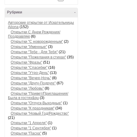
Рубрики
-
Авторские открытки от Искательницы
Ailona
(152)
Открытки С Днем Рождения/
Поздравляю
(6)
Открытки "С новорожденным"
(2)
Открытки "Именные"
(3)
Открытки "Тебе - Для Тебя"
(21)
Открытки "Пожелания в стихах"
(35)
Открытки "Фразы"
(51)
Открытки "Спасибки"
(16)
Открытки "Утро-День"
(13)
Открытки "Вечер-Ночь"
(8)
Открытки "Другу-Подруге"
(67)
Открытки "Любовь"
(8)
Открытки "Привет/Приглашения/
Была в гостях&qu
(3)
Открытки "Отпуск-Выходные"
(1)
Открытки "К праздникам"
(34)
Открытки "Новый Год/Рождество"
(21)
Открытки "1 Апреля"
(1)
Открытки "1 Сентября"
(1)
Открытки "Пасха"
(5)