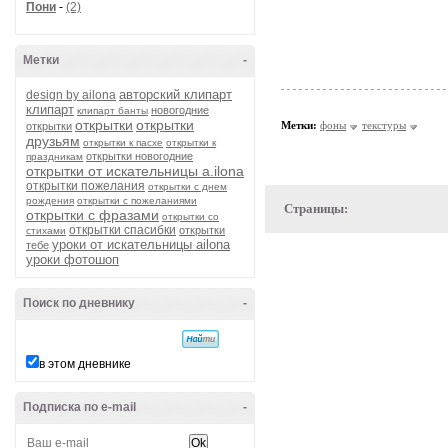
Пони
-
(2)
Метки
-
авторский клипарт
design by ailona
клипарт
новогодние
клипарт банты
открытки
открытки
Метки:
фоны
текстуры
открытки
друзьям
открытки к пасхе
открытки к
открытки новогодние
праздникам
открытки от искательницы a.ilona
открытки пожелания
открытки с днем
рождения
открытки с пожеланиями
Страницы:
открытки с фразами
открытки со
открытки спасибки
открытки
стихами
уроки от искательницы ailona
тебе
уроки фотошоп
Поиск по дневнику
-
в этом дневнике
Подписка по e-mail
-