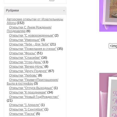
Рубрики
-
Авторские открытки от Искательницы
Ailona
(152)
Открытки С Днем Рождения/
Поздравляю
(6)
Открытки "С новорожденным"
(2)
Открытки "Именные"
(3)
Открытки "Тебе - Для Тебя"
(21)
Открытки "Пожелания в стихах"
(35)
Открытки "Фразы"
(51)
Открытки "Спасибки"
(16)
Открытки "Утро-День"
(13)
Открытки "Вечер-Ночь"
(8)
Открытки "Другу-Подруге"
(67)
Открытки "Любовь"
(8)
Открытки "Привет/Приглашения/
Была в гостях&qu
(3)
Открытки "Отпуск-Выходные"
(1)
Открытки "К праздникам"
(34)
Открытки "Новый Год/Рождество"
(21)
Открытки "1 Апреля"
(1)
Открытки "1 Сентября"
(1)
Открытки "Пасха"
(5)