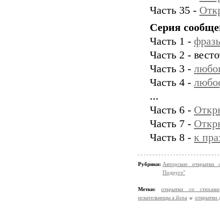
Часть 35 -
Отк
Серия сообще
Часть 1 -
фразы
Часть 2 - вест
Часть 3 -
любов
Часть 4 -
любо
...
Часть 6 -
Откр
Часть 7 -
Откры
Часть 8 -
к пра
Рубрики:
Авторские открытки 
Подруге"
Метки:
открытки со стихами
искательницы a.ilona
открытки 