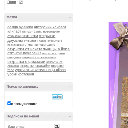
Пони
-
(2)
Метки
-
авторский клипарт
design by ailona
клипарт
новогодние
клипарт банты
открытки
открытки
открытки
друзьям
открытки к пасхе
открытки к
открытки новогодние
праздникам
открытки от искательницы a.ilona
открытки пожелания
открытки с днем
рождения
открытки с пожеланиями
открытки с фразами
открытки со
открытки спасибки
открытки
стихами
уроки от искательницы ailona
тебе
уроки фотошоп
Поиск по дневнику
-
в этом дневнике
Подписка по e-mail
-