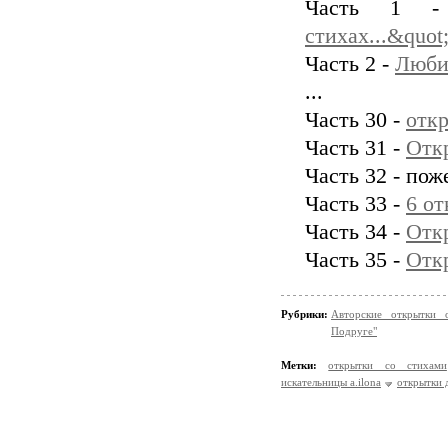
Часть 1
стихах...&quot
Часть 2 -
Люби
...
Часть 30 -
отк
Часть 31 -
Отк
Часть 32 - пож
Часть 33 -
6 от
Часть 34 -
Отк
Часть 35 -
Отк
Рубрики:
Авторские открытки 
Подруге"
Метки:
открытки со стихами
искательницы a.ilona
открытки 