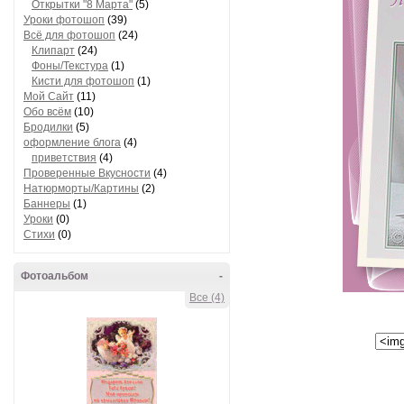
Открытки "8 Марта"
(5)
Уроки фотошоп
(39)
Всё для фотошоп
(24)
Клипарт
(24)
Фоны/Текстура
(1)
Кисти для фотошоп
(1)
Мой Сайт
(11)
Обо всём
(10)
Бродилки
(5)
оформление блога
(4)
приветствия
(4)
Проверенные Вкусности
(4)
Натюрморты/Картины
(2)
Баннеры
(1)
Уроки
(0)
Стихи
(0)
Фотоальбом
-
Все (4)