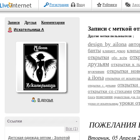
Регистрация
Вход
Рейтинги
Авос
Записи
Друзья
Комментарии
Записи с меткой о
Искательница А
Другие метки пользователя ↓
design by ailona
авто
банты
клипа
клипарт декор
отк
открытки
обо всём
друзьям
открытки к п
открытки нов
мужчинам
a.ilona
открытки от искатель
открытки
открытки с детками
от
открытки со стихами
пожелания
блога
приветствия для бл
В друзья
уроки о
уроки от искательницы
Ссылки
-
ПОЖЕЛАНИЯ 
Все (1)
Вторник, 05 Апреля 2
Детская одежда оптом - Золотой