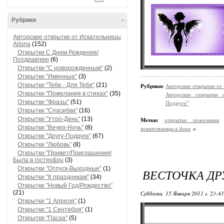
Рубрики
-
Авторские открытки от Искательницы
Ailona
(152)
Открытки С Днем Рождения/
Поздравляю
(6)
Открытки "С новорожденным"
(2)
Открытки "Именные"
(3)
Открытки "Тебе - Для Тебя"
(21)
Рубрики:
Авторские открытки от
Открытки "Пожелания в стихах"
(35)
Авторские открытки 
Открытки "Фразы"
(51)
Подруге"
Открытки "Спасибки"
(16)
Открытки "Утро-День"
(13)
Метки:
открытки пожелания
Открытки "Вечер-Ночь"
(8)
искательницы a.ilona
Открытки "Другу-Подруге"
(67)
Открытки "Любовь"
(8)
Открытки "Привет/Приглашения/
Была в гостях&qu
(3)
Открытки "Отпуск-Выходные"
(1)
ВЕСТОЧКА ДР
Открытки "К праздникам"
(34)
Открытки "Новый Год/Рождество"
(21)
Суббота, 15 Января 2011 г. 23:4
Открытки "1 Апреля"
(1)
Открытки "1 Сентября"
(1)
Открытки "Пасха"
(5)