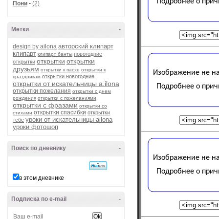
Пони
-
(2)
Метки
-
авторский клипарт
design by ailona
клипарт
новогодние
клипарт банты
открытки
открытки
открытки
друзьям
открытки к пасхе
открытки к
открытки новогодние
праздникам
открытки от искательницы a.ilona
открытки пожелания
открытки с днем
рождения
открытки с пожеланиями
открытки с фразами
открытки со
открытки спасибки
открытки
стихами
уроки от искательницы ailona
тебе
уроки фотошоп
Поиск по дневнику
-
в этом дневнике
Подписка по e-mail
-