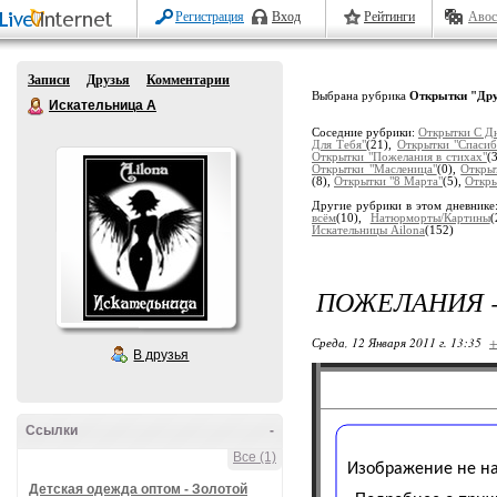
Регистрация
Вход
Рейтинги
Авос
Записи
Друзья
Комментарии
Выбрана рубрика
Открытки "Дру
Искательница А
Соседние рубрики:
Открытки С Д
Для Тебя"
(21),
Открытки "Спасиб
Открытки "Пожелания в стихах"
(
Открытки "Масленица"
(0),
Откры
(8),
Открытки "8 Марта"
(5),
Откры
Другие рубрики в этом дневнике
всём
(10),
Натюрморты/Картины
(
Искательницы Ailona
(152)
ПОЖЕЛАНИЯ -
Среда, 12 Января 2011 г. 13:35
+
В друзья
Ссылки
-
Все (1)
Детская одежда оптом - Золотой