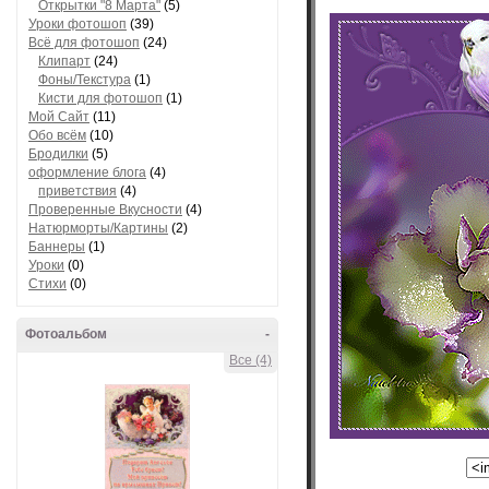
Открытки "8 Марта"
(5)
Уроки фотошоп
(39)
Всё для фотошоп
(24)
Клипарт
(24)
Фоны/Текстура
(1)
Кисти для фотошоп
(1)
Мой Сайт
(11)
Обо всём
(10)
Бродилки
(5)
оформление блога
(4)
приветствия
(4)
Проверенные Вкусности
(4)
Натюрморты/Картины
(2)
Баннеры
(1)
Уроки
(0)
Стихи
(0)
Фотоальбом
-
Все (4)