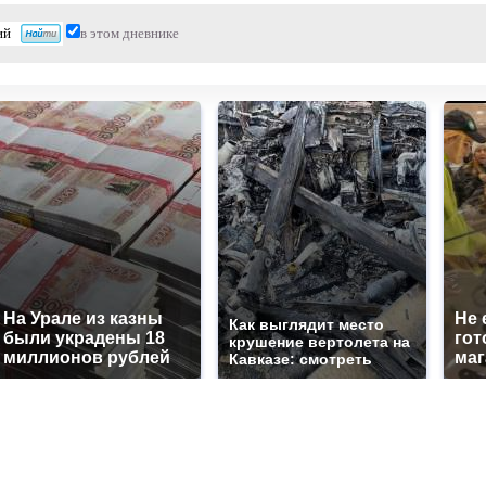
в этом дневнике
На Урале из казны
Не 
Как выглядит место
были украдены 18
гот
крушение вертолета на
миллионов рублей
маг
Кавказе: смотреть