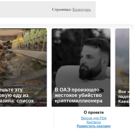
Страницы:
Календарь
ешьте эту
В ОАЭ произошло
Все нов
овую еду из
жестокое убийство
падению
азина: список
криптомиллионера
Кавказе:
О проекте
Версия для PDA
Контакты
Разместить рекламу