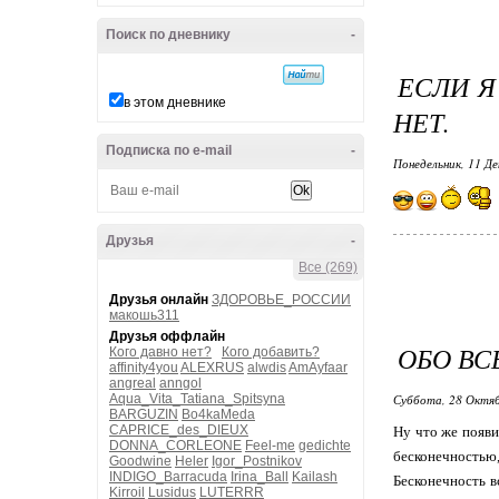
Поиск по дневнику
-
ЕСЛИ Я
в этом дневнике
НЕТ.
Подписка по e-mail
-
Понедельник, 11 Де
Друзья
-
Все (269)
Друзья онлайн
ЗДОРОВЬЕ_РОССИИ
макошь311
Друзья оффлайн
ОБО ВС
Кого давно нет?
Кого добавить?
affinity4you
ALEXRUS
alwdis
AmAyfaar
angreal
anngol
Aqua_Vita_Tatiana_Spitsyna
Суббота, 28 Октяб
BARGUZIN
Bo4kaMeda
CAPRICE_des_DIEUX
Ну что же появи
DONNA_CORLEONE
Feel-me
gedichte
бесконечностью,
Goodwine
Heler
Igor_Postnikov
INDIGO_Barracuda
Irina_Ball
Kailash
Бесконечность в
Kirroil
Lusidus
LUTERRR