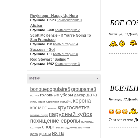
Royksopp - Happy Up Here
БОГ СОЗ
Слушали: 12523
Комментарии: 0
Alizbar
Слушали: 2408
Комментарии: 2
Пятница, 13 Декаб
Scott McKenzie - If You're Going To
San Francisco
Слушали: 198
Комментарии: 4
Success - Go!
Слушали: 121
Комментарии: 0
Rod Stewart "Sailing "
Слушали: 1692
Комментарии: 3
Метки
-
ВСЕЛЕН
bonquepopulaire5
groupama3
дата
головные уборы
дакар
волна
Четверг, 12 Декабр
корона
животные
картинки
корабль
кругосветка
космос
кошки
парусный кубок
милое лиру
Они верят что Дь
похищение европы
природа
спорт
солнце
тесты
художественное
яхта
цветы
фото