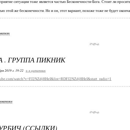
приятие ситуации тоже является частью Бесконечности-Бога. Стоит ли просить
тью этой же бесконечности. Но и он, этот вариант, похоже тоже не будет оконч
ователю
 . ГРУППА ПИКНИК
ря 2019 г. 19:22
+ в цитатник
tube.com/watch?v=FJ2NZdjHHeI&list=RDFJ2NZdjHHeI&start_radio=1
зователям
УРБИЧ.(ССЫЛКИ)