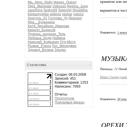
принятие или не
Ma_Atmo_Nidhi
Mages_Queen
Olga_Manestar
Ostreuss
Regina_Jung
sapphirra
Sedov09
SelenArt
Shraddha
вариантов и час
tishkamyshka
vellena
yashar
yukuru
Анатоль_01
Госпожа_Чу
Диаскоп
Ира__Булынина
Катя_Дизайнер_Иванова
Кирилл_Борисов
Понравилось:
1 польз
Лучиэнь_ищущая_Тень
Любаша_Бодя
Найжна
Николай_Кофырин
Отя-Мотя
Рыжая_Елена
Топ_Менеджер
Эдуард_Волков
Эльдис
МУЗЫКА
Статистика
-
Пятница, 11 Октяб
Создан: 06.03.2008
https://www.you
Записей: 451
Комментариев: 1253
Написано: 7093
Отчеты:
Посетители
Понравилось:
50 поль
Поисковые фразы
ОРЕХИ.