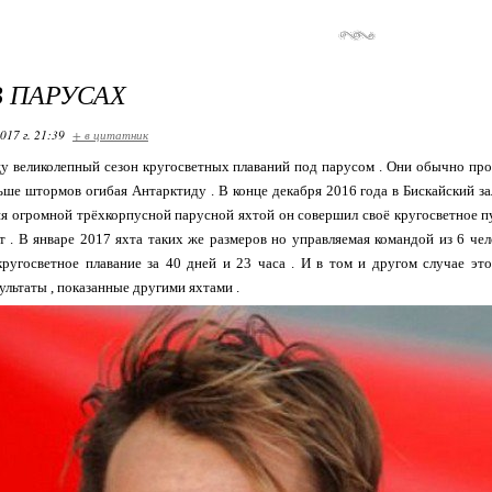
В ПАРУСАХ
017 г. 21:39
+ в цитатник
у великолепный сезон кругосветных плаваний под парусом . Они обычно про
ше штормов огибая Антарктиду . В конце декабря 2016 года в Бискайский за
яя огромной трёхкорпусной парусной яхтой он совершил своё кругосветное пут
т . В январе 2017 яхта таких же размеров но управляемая командой из 6 че
кругосветное плавание за 40 дней и 23 часа . И в том и другом случае эт
льтаты , показанные другими яхтами .