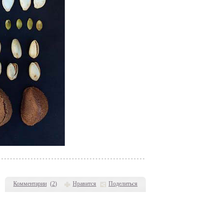
Комментарии
(
2
)
Нравится
Поделиться