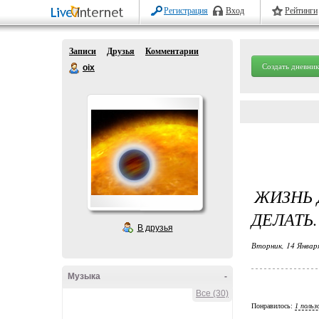
Регистрация
Вход
Рейтинги
Записи
Друзья
Комментарии
Создать дневник
oix
ЖИЗНЬ 
ДЕЛАТЬ.
В друзья
Вторник, 14 Январ
Музыка
-
Все (30)
Понравилось:
1 польз