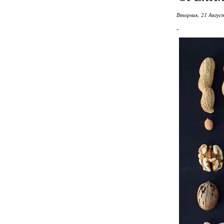
Вторник, 21 Авгус
-