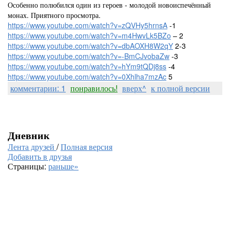
Особенно полюбился один из героев - молодой новоиспечённый
монах. Приятного просмотра.
https://www.youtube.com/watch?v=zQVHy5hrnsA
-1
https://www.youtube.com/watch?v=m4HwvLk5BZo
– 2
https://www.youtube.com/watch?v=dbAOXH8W2qY
2-3
https://www.youtube.com/watch?v=-BmCJvobaZw
-3
https://www.youtube.com/watch?v=hYm9tQDj8ss
-4
https://www.youtube.com/watch?v=0Xhlha7mzAc
5
комментарии: 1
понравилось!
вверх^
к полной версии
Дневник
Лента друзей
/
Полная версия
Добавить в друзья
Страницы:
раньше»