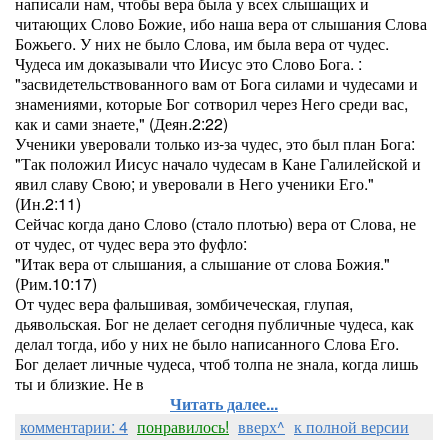
написали нам, чтобы вера была у всех слышащих и
читающих Слово Божие, ибо наша вера от слышания Слова
Божьего. У них не было Слова, им была вера от чудес.
Чудеса им доказывали что Иисус это Слово Бога. :
"засвидетельствованного вам от Бога силами и чудесами и
знамениями, которые Бог сотворил через Него среди вас,
как и сами знаете," (Деян.2:22)
Ученики уверовали только из-за чудес, это был план Бога:
"Так положил Иисус начало чудесам в Кане Галилейской и
явил славу Свою; и уверовали в Него ученики Его."
(Ин.2:11)
Сейчас когда дано Слово (стало плотью) вера от Слова, не
от чудес, от чудес вера это фуфло:
"Итак вера от слышания, а слышание от слова Божия."
(Рим.10:17)
От чудес вера фальшивая, зомбичеческая, глупая,
дьявольская. Бог не делает сегодня публичные чудеса, как
делал тогда, ибо у них не было написанного Слова Его.
Бог делает личные чудеса, чтоб толпа не знала, когда лишь
ты и близкие. Не в
Читать далее...
комментарии: 4
понравилось!
вверх^
к полной версии