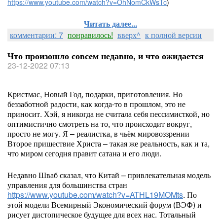
https://www.youtube.com/watch?v=OhNomCkWsTc
)
Читать далее...
комментарии: 7
понравилось!
вверх^
к полной версии
Что произошло совсем недавно, и что ожидается
23-12-2022 07:13
Кристмас, Новый Год, подарки, приготовления. Но
беззаботной радости, как когда-то в прошлом, это не
приносит. Хэй, я никогда не считала себя пессимисткой, но
оптимистично смотреть на то, что происходит вокруг,
просто не могу. Я – реалистка, в чьём мировоззрении
Второе пришествие Христа – такая же реальность, как и та,
что миром сегодня правит сатана и его люди.
Недавно Шваб сказал, что Китай – привлекательная модель
управления для большинства стран
https://www.youtube.com/watch?v=ATHL19MOMts
. По
этой модели Всемирный Экономический форум (ВЭФ) и
рисует дистопическое будущее для всех нас. Тотальный