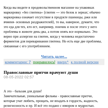
Когда вы видите в продовольственном магазине на упаковках
маркировку «без глютена» (глютен — это белок в зернах; обычно
маркировка означает отсутствие в продукте пшеницы, ржи или
ячменя- основных раздражителей), то вы, наверное, думаете, что
это еда для тех, кто ест, например, пончик и после этого у него
проблемы в животе день-два, а потом опять все нормально. Это
верно при аллергии на глютен, когда у человека недостаточно
ферментов для переваривания глютена. Но есть еще две проблемы,
связанные с его употреблением.
Читать далее...
комментарии: 7
понравилось!
вверх^
к полной версии
Православные притчи врачуют души
08-05-2022 02:57
А это - бальзам для души!
Замечательные, уникальные фильмы - православные притчи,
которые учат любить, прощать, не впадать в гордость, жадность,
религиозность и пр. И всё это подано с юмором и мудростью.