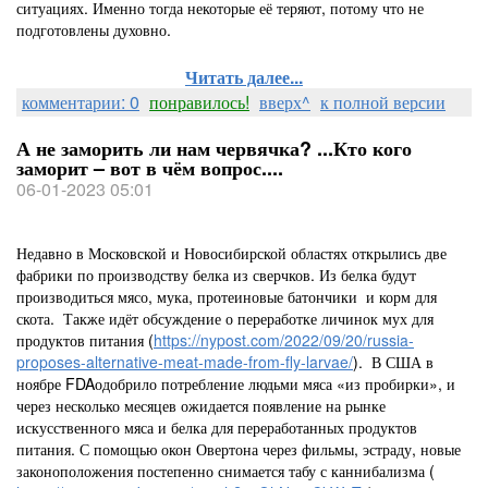
ситуациях. Именно тогда некоторые её теряют, потому что не
подготовлены духовно.
Читать далее...
комментарии: 0
понравилось!
вверх^
к полной версии
А не заморить ли нам червячка? ...Кто кого
заморит – вот в чём вопрос....
06-01-2023 05:01
Недавно в Московской и Новосибирской областях открылись две
фабрики по производству белка из сверчков. Из белка будут
производиться мясо, мука, протеиновые батончики и корм для
скота. Также идёт обсуждение о переработке личинок мух для
продуктов питания (
https://nypost.com/2022/09/20/russia-
proposes-alternative-meat-made-from-fly-larvae/
). В США в
ноябре FDAодобрило потребление людьми мяса «из пробирки», и
через несколько месяцев ожидается появление на рынке
искусственного мяса и белка для переработанных продуктов
питания. С помощью окон Овертона через фильмы, эстраду, новые
законоположения постепенно снимается табу с каннибализма (