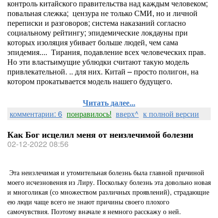
контроль китайского правительства над каждым человеком;
повальная слежка; цензура не только СМИ, но и личной
переписки и разговоров; система наказаний согласно
социальному рейтингу; эпидемические локдауны при
которых изоляция убивает больше людей, чем сама
эпидемия.... Тирания, подавление всех человеческих прав.
Но эти властьимущие ублюдки считают такую модель
привлекательной. .. для них. Китай – просто полигон, на
котором прокатывается модель нашего будущего.
Читать далее...
комментарии: 6
понравилось!
вверх^
к полной версии
Как Бог исцелил меня от неизлечимой болезни
02-12-2022 08:56
Эта неизлечимая и утомительная болезнь была главной причиной
моего исчезновения из Лиру. Поскольку болезнь эта довольно новая
и многоликая (со множеством различных проявлений), страдающие
ею люди чаще всего не знают причины своего плохого
самочувствия. Поэтому вначале я немного расскажу о ней.