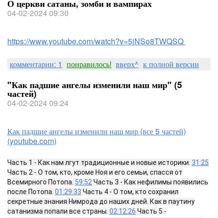
О церкви сатаны, зомби и вампирах
04-02-2024 09:30
https://www.youtube.com/watch?v=5jNSo8TWQSQ
комментарии: 1
понравилось!
вверх^
к полной версии
"Как падшие ангелы изменили наш мир" (5
частей)
04-02-2024 09:24
Как падшие ангелы изменили наш мир (все 5 частей)
(youtube.com)
Часть 1 - Как нам лгут традиционные и новые историки.
31:25
Часть 2 - О том, кто, кроме Ноя и его семьи, спасся от
Всемирного Потопа.
59:52
Часть 3 - Как нефилимы появились
после Потопа.
01:29:33
Часть 4 - О том, кто сохранил
секретные знания Нимрода до наших дней. Как в паутину
сатанизма попали все страны.
02:12:26
Часть 5 -