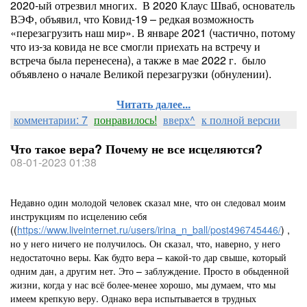
2020-ый отрезвил многих. В 2020 Клаус Шваб, основатель
ВЭФ, объявил, что Ковид-19 – редкая возможность
«перезагрузить наш мир». В январе 2021 (частично, потому
что из-за ковида не все смогли приехать на встречу и
встреча была перенесена), а также в мае 2022 г. было
объявлено о начале Великой перезагрузки (обнулении).
Читать далее...
комментарии: 7
понравилось!
вверх^
к полной версии
Что такое вера? Почему не все исцеляются?
08-01-2023 01:38
Недавно один молодой человек сказал мне, что он следовал моим
инструкциям по исцелению себя
((
https://www.liveinternet.ru/users/irina_n_ball/post496745446/
) ,
но у него ничего не получилось. Он сказал, что, наверно, у него
недостаточно веры. Как будто вера – какой-то дар свыше, который
одним дан, а другим нет. Это – заблуждение. Просто в обыденной
жизни, когда у нас всё более-менее хорошо, мы думаем, что мы
имеем крепкую веру. Однако вера испытывается в трудных