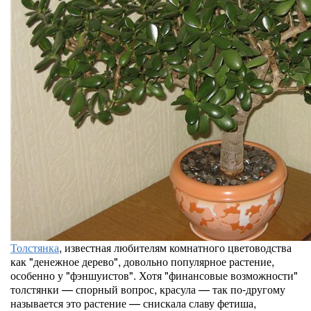
куркума, ставится маркировка в ви
изготавливается из корня растений
имбирных. Полезные свойства так
много тысячелетий назад.
И только в наши дни, выяснили, к
продукт обладает:
при постоянном потреблении помог
Толстянка
, известная любителям комнатного цветоводства
как "денежное дерево", довольно популярное растение,
особенно у "фэншуистов". Хотя "финансовые возможности"
отлично снимает воспаления;
толстянки — спорный вопрос, красула — так по-другому
называется это растение — снискала славу фетиша,