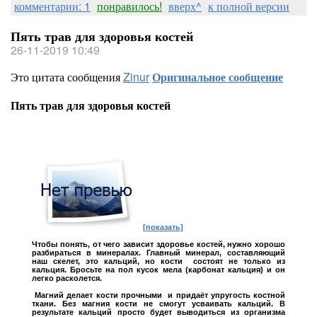
ценность на рынке, так как она оче
комментарии: 1
понравилось!
вверх^
к полной версии
организм, а также имеет показани
Пять трав для здоровья костей
26-11-2019 10:49
различных расстройств организма.
Это цитата сообщения
Zinur
Оригинальное сообщение
Пять трав для здоровья костей
Польза воды с добавлением курку
[показать]
[показать]
Чтобы понять, от чего зависит здоровье костей, нужно хорошо
разбираться в минералах. Главный минерал, составляющий
наш скелет, это кальций, но кости состоят не только из
Приправа имеет оранжево-желтый ц
кальция. Бросьте на пол кусок мела (карбонат кальция) и он
легко расколется.
продается в порошковом виде. Она
Магний делает кости прочными и придаёт упругость костной
ткани. Без магния кости не смогут усваивать кальций. В
результате кальций просто будет выводиться из организма