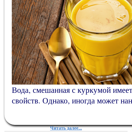
Вода, смешанная с куркумой имее
свойств. Однако, иногда может на
Восточная пряность в древние вр
Читать далее...