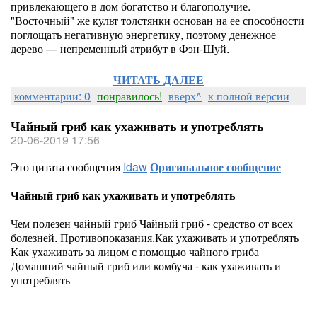
привлекающего в дом богатство и благополучие.
борется с депрессивным состояние
"Восточный" же культ толстянки основан на ее способности
поглощать негативную энергетику, поэтому денежное
дерево — непременный атрибут в Фэн-Шуй.
удаляет зуд, экземы и высыпания.
ЧИТАТЬ ДАЛЕЕ
комментарии: 0
понравилось!
вверх^
к полной версии
Как пить куркуму для здоровья
Чайный гриб как ухаживать и употреблять
20-06-2019 17:56
Это цитата сообщения
Idaw
Оригинальное сообщение
Чайный гриб как ухаживать и употреблять
[показать]
Чем полезен чайный гриб Чайный гриб - средство от всех
болезней. Противопоказания.Как ухаживать и употреблять
Как ухаживать за лицом с помощью чайного гриба
Домашний чайный гриб или комбуча - как ухаживать и
Как правило, куркуму используют 
употреблять
еде она очень приятная на