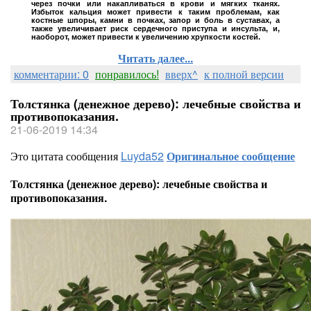
всем мире и ее часто используют 
через почки или накапливаться в крови и мягких тканях.
Избыток кальция может привести к таким проблемам, как
костные шпоры, камни в почках, запор и боль в суставах, а
придавать еде пикантности, а такж
также увеличивает риск сердечного приступа и инсульта, и,
наоборот, может привести к увеличению хрупкости костей.
Читать далее...
комментарии: 0
понравилось!
вверх^
к полной версии
Толстянка (денежное дерево): лечебные свойства и
противопоказания.
21-06-2019 14:34
ActionTeaser.ru - тизерная реклама
Это цитата сообщения
Luyda52
Оригинальное сообщение
Толстянка (денежное дерево): лечебные свойства и
Например, ее добавляют в печенье
противопоказания.
приготовления плова добавляют дл
желтоватого оттенка.
На всех упаковках продуктов, в с