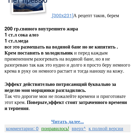
[300x231]
А рецепт таков,
берем
200 гр.свиного внутреннего жира
1 ст.л сока алоэ
1 ст.л.меда
все это размешать на водяной бане но не кипятить .
Крем поставить в холодильник
и перед каждым
применением разогревать на водяной бане, но я не
разогреваю так как это нудно и долго я просто беру немного
крема в руку он немного растает и тогда наношу на кожу.
Эффект действительно потрясающий буквально за
неделю мои морщинки разгладились.
Так что дорогие мои не пожалейте времени и приготовьте
этот крем.
Поверьте,эффект стоит затраченного времени
и терпения
.
Читать далее...
комментарии: 0
понравилось!
вверх^
к полной версии