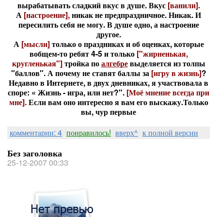
вырабатывать сладкий вкус в душе. Вкус
[ванили].
А
[настроение],
никак не предпраздничное. Никак. И
пересилить себя не могу. В душе одно, а настроение
другое.
А
[мысли]
только о праздниках и об оценках, которые
вобщем-то ребят 4-5 и только
["жирненькая,
кругленькая"]
тройка по
алгебре
выделяется из толпы
"баллов". А почему не ставят баллы за
[игру в жизнь]
?
Недавно в Интернете, в двух дневниках, я участвовала в
споре: « Жизнь - игра, или нет?".
[Моё мнение всегда при
мне].
Если вам оно интересно я вам его выскажу.
Только
вы, чур первые
комментарии: 4
понравилось!
вверх^
к полной версии
Без заголовка
25-12-2007 00:33