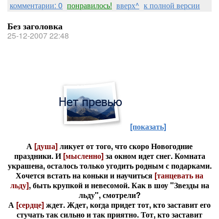
комментарии: 0
понравилось!
вверх^
к полной версии
Без заголовка
25-12-2007 22:48
[показать]
А
[душа]
ликует от того, что скоро Новогодние
праздники. И
[мысленно]
за окном идет снег. Комната
украшена, осталось только угодить родным с подарками.
Хочется встать на коньки и научиться
[танцевать на
льду]
, быть крупкой и невесомой. Как в шоу "Звезды на
льду", смотрели?
А
[сердце]
ждет. Ждет, когда придет тот, кто заставит его
стучать так сильно и так приятно. Тот, кто заставит