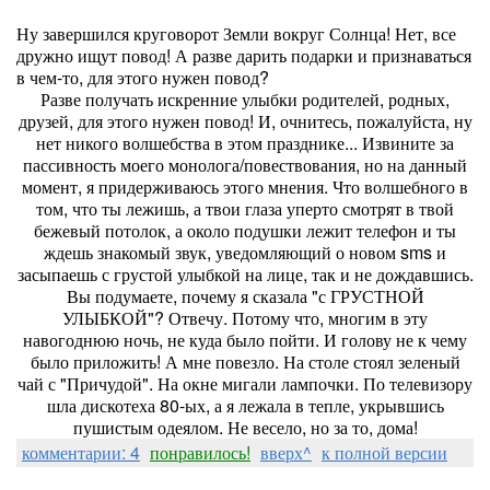
Ну завершился круговорот Земли вокруг Солнца! Нет, все
дружно ищут повод! А разве дарить подарки и признаваться
в чем-то, для этого нужен повод?
Разве получать искренние улыбки родителей, родных,
друзей, для этого нужен повод! И, очнитесь, пожалуйста, ну
нет никого волшебства в этом празднике... Извините за
пассивность моего монолога/повествования, но на данный
момент, я придерживаюсь этого мнения. Что волшебного в
том, что ты лежишь, а твои глаза уперто смотрят в твой
бежевый потолок, а около подушки лежит телефон и ты
ждешь знакомый звук, уведомляющий о новом sms и
засыпаешь с грустой улыбкой на лице, так и не дождавшись.
Вы подумаете, почему я сказала "с ГРУСТНОЙ
УЛЫБКОЙ"? Отвечу. Потому что, многим в эту
навогоднюю ночь, не куда было пойти. И голову не к чему
было приложить! А мне повезло. На столе стоял зеленый
чай с "Причудой". На окне мигали лампочки. По телевизору
шла дискотеха 80-ых, а я лежала в тепле, укрывшись
пушистым одеялом. Не весело, но за то, дома!
комментарии: 4
понравилось!
вверх^
к полной версии