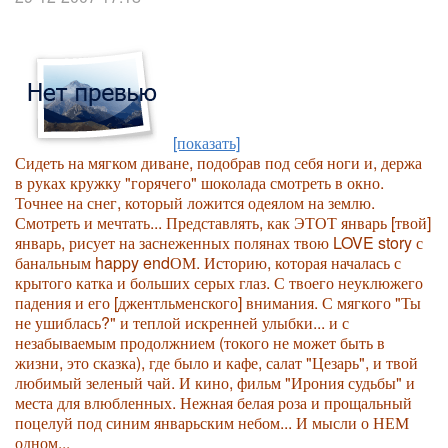
[показать]
Сидеть на мягком диване, подобрав под себя ноги и, держа
в руках кружку "горячего" шоколада смотреть в окно.
Точнее на снег, который ложится одеялом на землю.
Смотреть и
мечтать... Представлять, как ЭТОТ январь
[твой]
январь, рисует на заснеженных полянах твою
LOVE story с
банальным happy endОМ. Историю, которая началась с
крытого катка и
больших серых глаз. С твоего неуклюжего
падения и его
[джентльменского] внимания. С мягкого "Ты
не ушиблась?" и теплой искренней
улыбки... и с
незабываемым продолжнием
(токого не может быть в
жизни, это сказка), где было и кафе, салат "Цезарь", и твой
любимый зеленый чай. И кино, фильм "Ирония судьбы" и
места для влюбленных. Нежная белая роза и
прощальный
поцелуй под синим январьским небом... И мысли о НЕМ
одном...