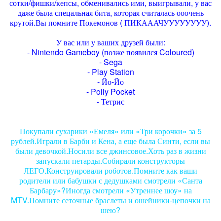
сотки/фишки/кепсы, обменивались ими, выигрывали, у вас
даже была спецальная бита, которая считалась ооочень
крутой.Вы помните Покемонов ( ПИКАААЧУУУУУУУУ).
У вас или у ваших друзей были:
- Nintendo Gameboy (позже появился Coloured)
- Sega
- Play Station
- Йо-Йо
- Polly Pocket
- Тетрис
Покупали сухарики «Емеля» или «Три корочки» за 5
рублей.Играли в Барби и Кена, а еще была Синти, если вы
были девочкой.Носили все джинсовое.Хоть раз в жизни
запускали петарды.Собирали конструкторы
ЛЕГО.Конструировали роботов.Помните как ваши
родители или бабушки с дедушками смотрели «Санта
Барбару»?Иногда смотрели «Утреннее шоу» на
MTV.Помните сеточные браслеты и ошейники-цепочки на
шею?