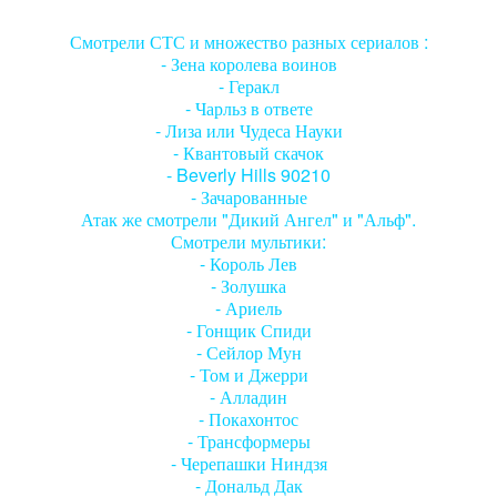
Смотрели СТС и множество разных сериалов :
- Зена королева воинов
- Геракл
- Чарльз в ответе
- Лиза или Чудеса Науки
- Квантовый скачок
- Beverly Hills 90210
- Зачарованные
Атак же смотрели "Дикий Ангел" и "Альф".
Смотрели мультики:
- Король Лев
- Золушка
- Ариель
- Гонщик Спиди
- Сейлор Мун
- Том и Джерри
- Алладин
- Покахонтос
- Трансформеры
- Черепашки Ниндзя
- Дональд Дак