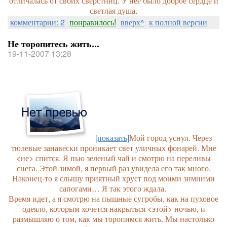
отличалась от своих сверстниц. У нее было доброе сердце и
светлая душа.
комментарии: 2
понравилось!
вверх^
к полной версии
Не торопитесь жить...
19-11-2007 13:28
[показать]
Мой город уснул. Через
тюлевые занавески проникает свет уличных фонарей. Мне
<не> спится. Я пью зеленый чай и смотрю на переливы
снега. Этой зимой, я первый раз увидела его так много.
Наконец-то я слышу приятный хруст под моими зимними
сапогами… Я так этого ждала.
Время идет, а я смотрю на пышные сугробы, как на пуховое
одеяло, которым хочется накрыться <этой> ночью, и
размышляю о том, как мы торопимся жить. Мы настолько