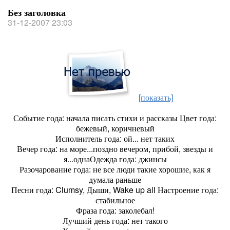
Без заголовка
31-12-2007 23:03
[показать]
Событие года:
начала писать стихи и рассказы
Цвет года:
бежевый, коричневый
Исполнитель года:
ой... нет таких
Вечер года:
на море...поздно вечером, прибой, звезды и
я...одна
Одежда года:
джинсы
Разочарование года:
не все люди такие хорошие, как я
думала раньше
Песни года:
Clumsy, Дыши, Wake up all
Настроение года:
стабильное
Фраза года:
заколебал!
Л
учший день года:
нет такого