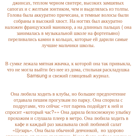
джинсах, теплом черном свитере, высоких замшевых
сапогах и с желтым зонтиком, чем и выделялась из толпы.
Голова была аккуратно причесана, и темные волосы были
собраны в высокий хвост. На ногтях был аккуратно
наложен французский маникюр, а на длинных пальцах ( она
занималась в музыкальной школе на фортепьяно)
переливались камни в кольцах, которые ей дарили самые
лучшие мальчики школы.
В сумке лежала мятная жвачка, к которой она так привыкла,
что не могла выйти без нее из дома, стильная раскладушка
Samsung
и свежий глянцевый журнал.
Она любила ходить в клубы, но большее предпочтение
отдавала пешим прогулкам по парку. Она спорила с
подругами, что сейчас «тот парень подойдет к ней и
спросит «который час?»» Она дарила белоснежную улыбку
прохожим и слушала плеер в метро. Она любила ходить в
кафе и каждый раз заказывала свой любимой салат
«Цезарь». Она была обычной девчонкой,
но здорово