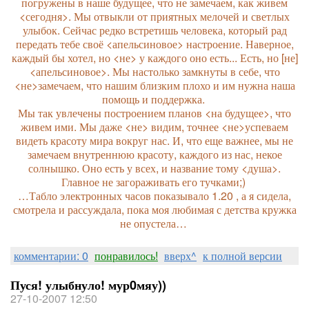
погружены в наше будущее, что не замечаем, как живем
<сегодня>. Мы отвыкли от приятных мелочей и светлых
улыбок. Сейчас редко встретишь человека, который рад
передать тебе своё <апельсиновое> настроение. Наверное,
каждый бы хотел, но <не> у каждого оно есть... Есть, но [не]
<апельсиновое>. Мы настолько замкнуты в себе, что
<не>замечаем, что нашим близким плохо и им нужна наша
помощь и поддержка.
Мы так увлечены построением планов <на будущее>, что
живем ими. Мы даже <не> видим, точнее <не>успеваем
видеть красоту мира вокруг нас. И, что еще важнее, мы не
замечаем внутреннюю красоту, каждого из нас, некое
солнышко. Оно есть у всех, и название тому <душа>.
Главное не загораживать его тучками;)
…Табло электронных часов показывало 1.20 , а я сидела,
смотрела и рассуждала, пока моя любимая с детства кружка
не опустела…
комментарии: 0
понравилось!
вверх^
к полной версии
Пуся! улыбнуло! мур0мяу))
27-10-2007 12:50