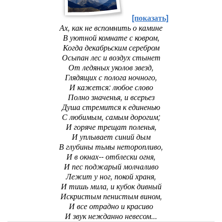
[показать]
Ах, как не вспомнить о камине
В уютной комнате с ковром,
Когда декабрьским серебром
Осыпан лес и воздух стынет
От ледяных уколов звезд,
Глядящих с полога ночного,
И кажется: любое слово
Полно значенья, и всерьез
Душа стремится к единенью
С любимым, самым дорогим;
И горяче трещат поленья,
И уплывает синий дым
В глубины тьмы неторопливо,
И в окнах-- отблески огня,
И пес поджарый молчаливо
Лежит у ног, покой храня,
И тишь мила, и кубок дивный
Искристым пенистым вином,
И все отрадно и красиво
И звук нежданно невесом...