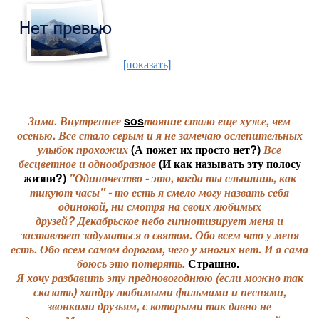
[показать]
Зима. Внутреннее
sos
тояние стало еще хуже, чем
осенью. Все стало серым и я не замечаю ослепительных
улыбок прохожих
(А пожет их просто нет?)
Все
бесцветное и однообразное
(И как называть эту полосу
жизни?)
"Одиночество - это, когда ты слышишь, как
тикуют часы" - то есть я смело могу назвать себя
одинокой, ни смотря на своих любимых
друзей? Декабрьское небо гипнотизирует меня и
заставляет задуматься о святом. Обо всем что у меня
есть. Обо всем самом дорогом, чего у многих нет. И я сама
боюсь это потерять.
Страшно.
Я хочу разбавить эту предновогоднюю (если можно так
сказать) хандру любимыми фильмами и песнями,
звонками друзьям, с которыми так давно не