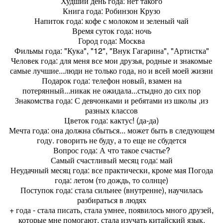
Худший день года:
нет такого
Книга года:
Робинзон Крузо
Напиток года:
кофе с молоком и зеленый чай
Время суток года:
ночь
Город года:
Москва
Фильмы года:
"Кука", "12", "Внук Гагарина", "Артистка"
Человек года:
для меня все мои друзья, родные и знакомые
самые лучшие...люди не только года, но и всей моей жизни
Подарок года:
телефон новый, взамен на
потерянный...никак не ожидала...стыдно до сих пор
Знакомства года:
С девчонками и ребятами из школы ,из
разных классов
Цветок года:
кактус! (да-да)
Мечта года:
она должна сбыться... может быть в следующем
году. говорить не буду, а то еще не сбудется
Вопрос года:
А что такое счастье?
Самый счастливый месяц года:
май
Неудачный месяц года:
все практически, кроме мая
Погода
года:
летом (то дождь, то солнце)
Поступок года:
стала сильнее (внутренне), научилась
разбираться в людях
+ года
- стала писать, стала умнее, появилось много друзей,
которые мне помогают, стала изучать китайский язык,