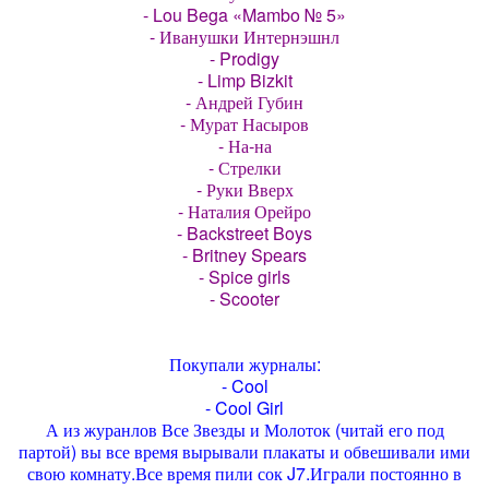
- Lou Bega «Mambo № 5»
- Иванушки Интернэшнл
- Prodigy
- Limp Bizkit
- Андрей Губин
- Мурат Насыров
- На-на
- Стрелки
- Руки Вверх
- Наталия Орейро
- Backstreet Boys
- Britney Spears
- Spice girls
- Scooter
Покупали журналы:
- Cool
- Cool Girl
А из журанлов Все Звезды и Молоток (читай его под
партой) вы все время вырывали плакаты и обвешивали ими
свою комнату.Все время пили сок J7.Играли постоянно в