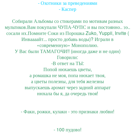
- Охотники за преведениями
- Каспер
Собирали Альбомы со стикерами по мотивам разных
мультиков.Вам покупали ЧУПА-ЧУПС и вы постоянно.. ээ..
сосали их.Помните Соки из Порошка Zuko, Yuppii, Invite (
Инваааайт... просто добавь воды)? Играли в
«современную» Монополию.
У Вас были ТАМАГОЧИ!! (иногда даже и не один)
Говорили:
-В ответ на ТЫ:
Попой нюхаешь цветы,
а ромашка не моя, попа нюхает твоя,
а цветы полезны, для тебя железны
выпускаешь аромат через задний аппарат
нюхала бы я, да очередь твоя!
- Факи, рожки, кулаки - это признаки любви!
- 100 пудово!