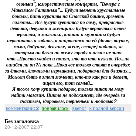
огоньки", юморестические концерты, "Вечера с
Максимом Галкиным"... Будут звенеть хрустальные
бокалы, бить куранты на Спасской башне, греметь
салюты... Все будут суетится по дому, прекрасные
девочки, девушки и женщины будут вертеться перед
зеркалом, а мальчики, юноши и мужчины будут
нервничать и гадать, а понравится ли ей (дочке, внучке,
мама, бабушке, девушке, жене, сестре) подарок, за
которым он бегал по всему городу и искал не зная
что...Просто увидел и понял, это то что нужно. Но...не
ошибся ли он?А пока...Пока все только стоят в очередях
за ёлками, ёлочными игрушками, подарками для близких...
Может быть в этот момент, кто-то как раз и бегает,
ищет его, тот самый...
Я тоже хочу купить подарок, только никак не могу
найти магазин. Никто не подскажет, где очередь за
счастьем, здоровьем, терпеньем и любовью?
комментарии: 2
понравилось!
вверх^
к полной версии
Без заголовка
20-12-2007 22:07