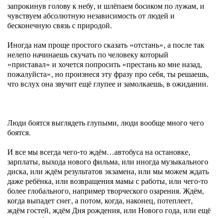
запрокинув голову к небу, и шлёпаем босиком по лужам, и
чувствуем абсолютную независимость от людей и
бесконечную связь с природой.
Иногда нам проще простого сказать «отстань», а после так
нелепо начинаешь скучать по человеку который
«приставал» и хочется попросить «престань ко мне назад,
пожалуйста», но произнеся эту фразу про себя, ты решаешь,
что вслух она звучит ещё глупее и замолкаешь, в ожидании.
Люди боятся выглядеть глупыми, люди вообще много чего
боятся.
И все мы всегда чего-то ждём…автобуса на остановке,
зарплаты, выхода нового фильма, или иногда музыкального
диска, или ждём результатов экзамена, или мы можем ждать
даже ребёнка, или возвращения мамы с работы, или чего-то
более глобального, например творческого озарения. Ждём,
когда выпадет снег, а потом, когда, наконец, потеплеет,
ждём гостей, ждём Дня рождения, или Нового года, или ещё