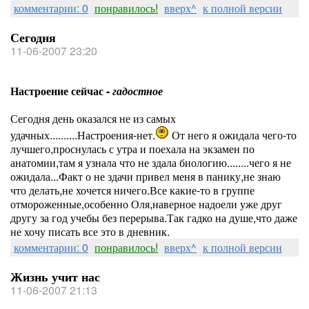
комментарии: 0
понравилось!
вверх^
к полной версии
Сегодня
11-06-2007 23:20
Настроение сейчас -
гадостное
Сегодня день оказался не из самых
удачных..........Настроения-нет.
От него я ожидала чего-то
лучшего,проснулась с утра и поехала на экзамен по
анатомии,там я узнала что не здала биологию........чего я не
ожидала...Факт о не здачи привел меня в панику,не знаю
что делать,не хочется ничего.Все какие-то в группе
отмороженные,особенно Оля,наверное надоели уже друг
другу за год учебы без перерыва.Так гадко на душе,что даже
не хочу писать все это в дневник.
комментарии: 0
понравилось!
вверх^
к полной версии
Жизнь учит нас
11-06-2007 21:13