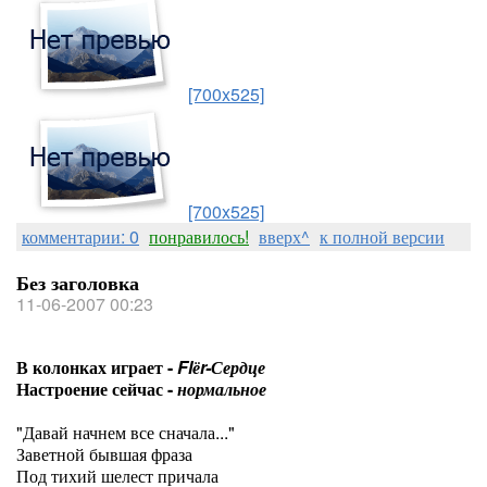
[700x525]
[700x525]
комментарии: 0
понравилось!
вверх^
к полной версии
Без заголовка
11-06-2007 00:23
В колонках играет -
Flёr-Сердце
Настроение сейчас -
нормальное
"Давай начнем все сначала..."
Заветной бывшая фраза
Под тихий шелест причала