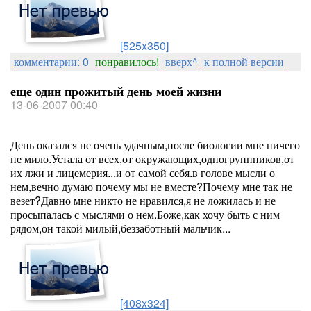
[525x350]
комментарии: 0
понравилось!
вверх^
к полной версии
еще один прожитый день моей жизни
13-06-2007 00:40
День оказался не очень удачным,после биологии мне ничего
не мило.Устала от всех,от окружающих,одногруппников,от
их лжи и лицемерия...и от самой себя.в голове мысли о
нем,вечно думаю почему мы не вместе?Почему мне так не
везет?Давно мне никто не нравился,я не ложилась и не
просыпалась с мыслями о нем.Боже,как хочу быть с ним
рядом,он такой милый,беззаботный мальчик...
[408x324]