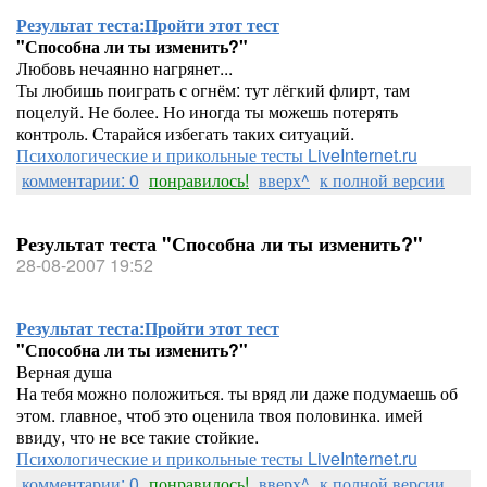
Результат теста:
Пройти этот тест
"Способна ли ты изменить?"
Любовь нечаянно нагрянет...
Ты любишь поиграть с огнём: тут лёгкий флирт, там
поцелуй. Не более. Но иногда ты можешь потерять
контроль. Старайся избегать таких ситуаций.
Психологические и прикольные тесты LiveInternet.ru
комментарии: 0
понравилось!
вверх^
к полной версии
Результат теста "Способна ли ты изменить?"
28-08-2007 19:52
Результат теста:
Пройти этот тест
"Способна ли ты изменить?"
Верная душа
На тебя можно положиться. ты вряд ли даже подумаешь об
этом. главное, чтоб это оценила твоя половинка. имей
ввиду, что не все такие стойкие.
Психологические и прикольные тесты LiveInternet.ru
комментарии: 0
понравилось!
вверх^
к полной версии