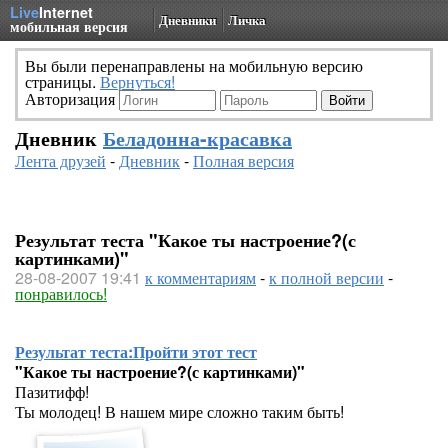
Live
Internet
Дневники
Личка
мобильная версия
Вы были перенаправлены на мобильную версию
страницы.
Вернуться!
Авторизация
Дневник
Беладонна-красавка
Лента друзей
-
Дневник
-
Полная версия
Результат теста "Какое ты настроение?(с
картинками)"
28-08-2007 19:41
к комментариям
-
к полной версии
-
понравилось!
Результат теста:
Пройти этот тест
"Какое ты настроение?(с картинками)"
Пазитифф!
Ты молодец! В нашем мире сложно таким быть!