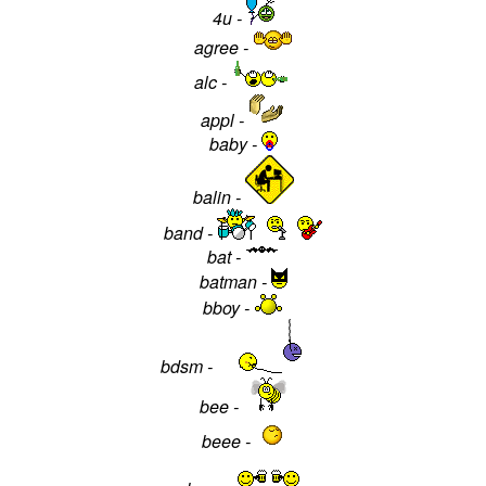
4u -
agree -
alc -
appl -
baby -
balin -
band -
bat -
batman -
bboy -
bdsm -
bee -
beee -