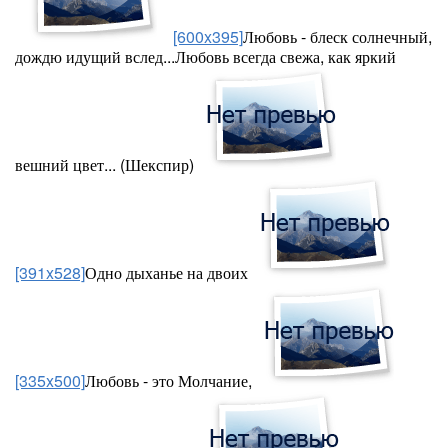
[600x395]
Любовь - блеск солнечный,
дождю идущий вслед...Любовь всегда свежа, как яркий
вешний цвет... (Шекспир)
[391x528]
Одно дыханье на двоих
[335x500]
Любовь - это Молчание,