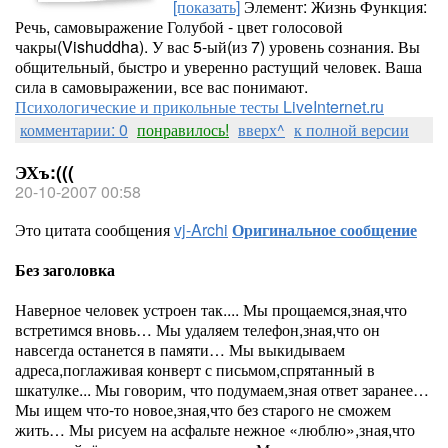
[показать]
Элемент: Жизнь Функция:
Речь, самовыражение Голубой - цвет голосовой
чакры(Vishuddha). У вас 5-ый(из 7) уровень сознания. Вы
общительный, быстро и уверенно растущий человек. Ваша
сила в самовыражении, все вас понимают.
Психологические и прикольные тесты LiveInternet.ru
комментарии: 0
понравилось!
вверх^
к полной версии
ЭХъ:(((
20-10-2007 00:58
Это цитата сообщения
vj-Archi
Оригинальное сообщение
Без заголовка
Наверное человек устроен так.... Мы прощаемся,зная,что
встретимся вновь… Мы удаляем телефон,зная,что он
навсегда останется в памяти… Мы выкидываем
адреса,поглаживая конверт с письмом,спрятанный в
шкатулке... Мы говорим, что подумаем,зная ответ заранее…
Мы ищем что-то новое,зная,что без старого не сможем
жить… Мы рисуем на асфальте нежное «люблю»,зная,что