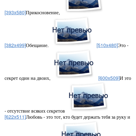
[393x580]
Прикосновение,
[382x499]
Обещание.
[510x480]
Это -
секрет один на двоих,
[600x509]
И это
- отсутствие всяких секретов
[622x511]
Любовь - это тот, кто будет держать тебя за руку и