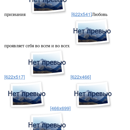
признания
[622x541]
Любовь
проявляет себя во всем и во всех
[622x517]
[622x466]
[466x699]