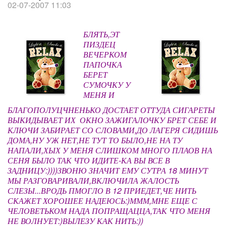
02-07-2007 11:03
БЛЯТЬ,ЭТ
ПИЗДЕЦ
ВЕЧЕРКОМ
ПАПОЧКА
БЕРЕТ
СУМОЧКУ У
МЕНЯ И
БЛАГОПОЛУЦЧНЕНЬКО ДОСТАЕТ ОТТУДА СИГАРЕТЫ
ВЫКИДЫВАЕТ ИХ ОКНО ЗАЖИГАЛОЧКУ БРЕТ СЕБЕ И
КЛЮЧИ ЗАБИРАЕТ СО СЛОВАМИ,ДО ЛАГЕРЯ СИДИШЬ
ДОМА,НУ УЖ НЕТ,НЕ ТУТ ТО БЫЛО,НЕ НА ТУ
НАПАЛИ,ХЫХ У МЕНЯ СЛИШКОМ МНОГО ПЛАОВ НА
СЕНЯ БЫЛО ТАК ЧТО ИДИТЕ-КА ВЫ ВСЕ В
ЗАДНИЦУ:))))ЗВОНЮ ЗНАЧИТ ЕМУ СУТРА 18 МИНУТ
МЫ РАЗГОВАРИВАЛИ,ВКЛЮЧИЛА ЖАЛОСТЬ
СЛЕЗЫ...ВРОДЬ ПМОГЛО В 12 ПРИЕДЕТ,ЧЕ НИТЬ
СКАЖЕТ ХОРОШЕЕ НАДЕЮСЬ:)МММ,МНЕ ЕЩЕ С
ЧЕЛОВЕТЬКОМ НАДА ПОПРАЩАЦЦА,ТАК ЧТО МЕНЯ
НЕ ВОЛНУЕТ:)ВЫЛЕЗУ КАК НИТЬ:))