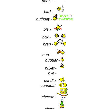
beer -
bird -
birthday -
bis -
box -
bran -
bud -
buduar -
buket -
bye -
candle -
cannibal -
cheese -
clown -