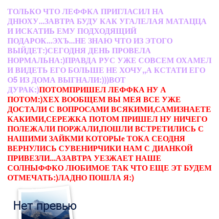
ТОЛЬКО ЧТО ЛЕФФКА ПРИГЛАСИЛ НА
ДНЮХУ...ЗАВТРА БУДУ КАК УГАЛЕЛАЯ МАТАЦЦА
И ИСКАТИЬ ЕМУ ПОДХОДЯЩИЙ
ПОДАРОК...ЭХЪ...НЕ ЗНАЮ ЧТО ИЗ ЭТОГО
ВЫЙДЕТ:)СЕГОДНЯ ДЕНЬ ПРОВЕЛА
НОРМАЛЬНА:)ПРАВДА РУС УЖЕ СОВСЕМ ОХАМЕЛ
И ВИДЕТЬ ЕГО БОЛЬШЕ НЕ ХОЧУ,,А КСТАТИ ЕГО
О5 ИЗ ДОМА ВЫГНАЛИ:)))ВОТ
ДУРАК:)
ПОТОМПРИШЕЛ ЛЕФФКА НУ А
ПОТОМ:)ХЕХ ВООБЩЕМ ВЫ МЕЯ ВСЕ УЖЕ
ДОСТАЛИ С ВОПРОСАМИ ВСЯКИМИ,САМИЗНАЕТЕ
КАКИМИ,СЕРЕЖКА ПОТОМ ПРИШЕЛ НУ НИЧЕГО
ПОЛЕЖАЛИ ПОРЖАЛИ,ПОШЛИ ВСТРЕТИЛИСЬ С
НАШИМИ ЗАЙКМИ КОТОРЫе ТОКА СЕОДНЯ
ВЕРНУЛИСЬ СУВЕНИРЧИКИ НАМ С ДИАНКОЙ
ПРИВЕЗЛИ...АЗАВТРА УЕЗЖАЕТ НАШЕ
СОЛНЫФФКО ЛЮБИМОЕ ТАК ЧТО ЕЩЕ ЭТ БУДЕМ
ОТМЕЧАТЬ:)ЛАДНО ПОШЛА Я:)