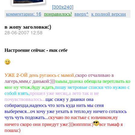
[300x240]
комментарии: 16
понравилось!
вверх^
к полной версии
в жопу заголовки:)
28-06-2007 12:58
Настроение сейчас -
так себе
УЖЕ 2-ОЙ день ругаюсь с мамой,
скоро отчаливаю в
лагерь,ммм,с данькой:)))
хыыы,дианка обещала переплыть ко
мне ну чтож,буду ждать
,пишу метровые списки что нужно с
собой взять,
прошел уже месяц,а лето так и не
почувствоввалось...
щас сижу у дианки она
собираецца,надеюсь что хоть куда нить мы сеня
выберемся...оч хочу уже уехать в тепло,ну ничего соталось
чуть чуть подожать...
скучаю по настьке с юльчиком,ну
ничего скоро они приедут уже:)))юппппи:)
все тьмаф я
пошла:)