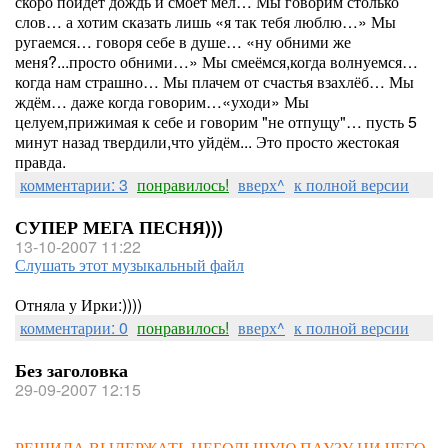
скоро пойдёт дождь и смоет мел… Мы говорим столько
слов… а хотим сказать лишь «я так тебя люблю…» Мы
ругаемся… говоря себе в душе… «ну обними же
меня?...просто обними…» Мы смеёмся,когда волнуемся…
когда нам страшно… Мы плачем от счастья взахлёб… Мы
ждём… даже когда говорим…«уходи» Мы
целуем,прижимая к себе и говорим "не отпущу"… пусть 5
минут назад твердили,что уйдём... Это просто жестокая
правда.
комментарии: 3
понравилось!
вверх^
к полной версии
СУПЕР МЕГА ПЕСНЯ)))
13-10-2007 11:22
Слушать этот музыкальный файл
Отняла у Ирки:))))
комментарии: 0
понравилось!
вверх^
к полной версии
Без заголовка
29-09-2007 12:15
РЕШИЛА ВЫДЕРЖАТЬ НЕБОЛЬШУЮ ПАУЗУ НИ ЧЕГО