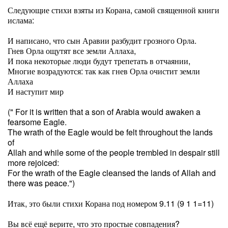
Следующие стихи взяты из Корана, самой священной книги
ислама:
И написано, что сын Аравии разбудит грозного Орла.
Гнев Орла ощутят все земли Аллаха,
И пока некоторые люди будут трепетать в отчаянии,
Многие возрадуются: так как гнев Орла очистит земли
Аллаха
И наступит мир
(" For it is written that a son of Arabia would awaken a
fearsome Eagle.
The wrath of the Eagle would be felt throughout the lands
of
Allah and while some of the people trembled in despair still
more rejoiced:
For the wrath of the Eagle cleansed the lands of Allah and
there was peace.")
Итак, это были стихи Корана под номером 9.11 (9 1 1=11)
Вы всё ещё верите, что это простые совпадения?