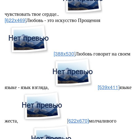
чувствовать твое сердце..
[622x469]
Любовь - это искусство Прощения
[388x530]
Любовь говорит на своем
языке - язык взгляда,
[539x411]
языке
жеста,
[622x670]
молчаливого