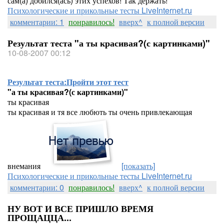
сам(а) добился(ась) этих успехов! Так держать!
Психологические и прикольные тесты LiveInternet.ru
комментарии: 1
понравилось!
вверх^
к полной версии
Результат теста "а ты красивая?(с картинками)"
10-08-2007 00:12
Результат теста:
Пройти этот тест
"а ты красивая?(с картинками)"
ты красивая
ты красивая и тя все любють ты очень привлекающая
внемания
[показать]
Психологические и прикольные тесты LiveInternet.ru
комментарии: 0
понравилось!
вверх^
к полной версии
НУ ВОТ И ВСЕ ПРИШЛО ВРЕМЯ
ПРОЩАЦЦА...