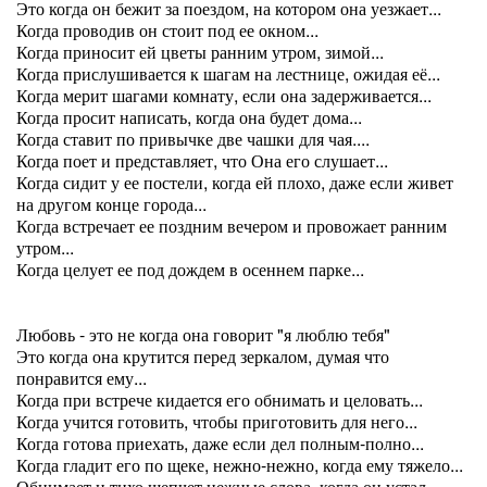
Это когда он бежит за поездом, на котором она уезжает...
Когда проводив он стоит под ее окном...
Когда приносит ей цветы ранним утром, зимой...
Когда прислушивается к шагам на лестнице, ожидая её...
Когда мерит шагами комнату, если она задерживается...
Когда просит написать, когда она будет дома...
Когда ставит по привычке две чашки для чая....
Когда поет и представляет, что Она его слушает...
Когда сидит у ее постели, когда ей плохо, даже если живет
на другом конце города...
Когда встречает ее поздним вечером и провожает ранним
утром...
Когда целует ее под дождем в осеннем парке...
Любовь - это не когда она говорит "я люблю тебя"
Это когда она крутится перед зеркалом, думая что
понравится ему...
Когда при встрече кидается его обнимать и целовать...
Когда учится готовить, чтобы приготовить для него...
Когда готова приехать, даже если дел полным-полно...
Когда гладит его по щеке, нежно-нежно, когда ему тяжело...
Обнимает и тихо шепчет нежные слова, когда он устал...