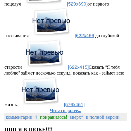
поцелуя
[529x699]
от первого
расставания
[622x466]
до глубокой
старости
[622x415]
Сказать “Я тебя
люблю” займет несколько секунд, показать как - займет всю
жизнь.
[576x451]
Читать далее...
комментарии: 1
понравилось!
вверх^
к полной версии
ППЦ Я В ШОКЕ!!!!