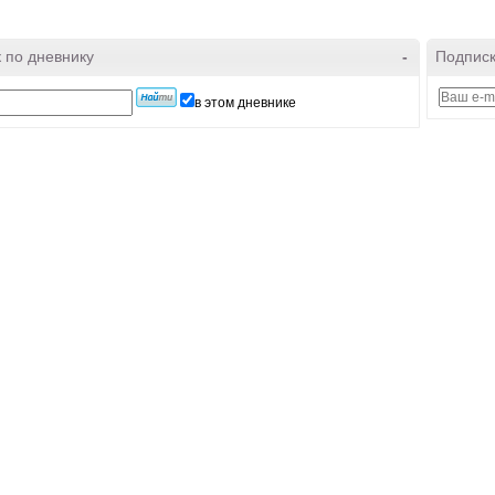
 по дневнику
-
Подписк
в этом дневнике