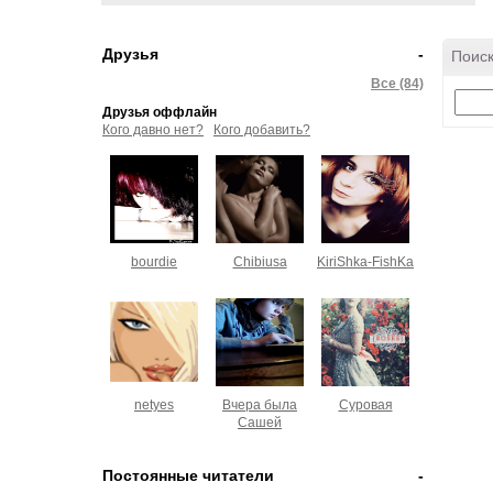
Друзья
-
Поиск
Все (84)
Друзья оффлайн
Кого давно нет?
Кого добавить?
bourdie
Chibiusa
KiriShka-FishKa
netyes
Вчера была
Суровая
Сашей
Постоянные читатели
-