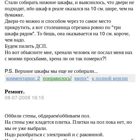
Стали собирать нижние шкафы, и выяснилось, что двери не
подходят, ибо шкаф в реале оказался на 10 см. шире, чем на
бумажке.
Двери-то можно и способом через то самое место
прикрутить, а вот столешница отрезана ровно по "три
шкафа рядом". То бишь, она оказывается на 10 см. короче,
чем надо.
Будем пилить ДСП.
Но вот объясните мне, хренали человек не послал меня нах
с моими просьбами, хрена ли он так померил?!
P.S. Верхние шкафы мы еще не собирали...
комментарии: 2
понравилось!
вверх^
к полной версии
Ремонт.
08-07-2008 16:15
Оббили стены, обдираем\оббиваем пол.
На стены уже кладется плитка. Плитки на пол пока нет, но
мы ее уже выбрали.
Надо разобраться с электрикой и с раковиной.