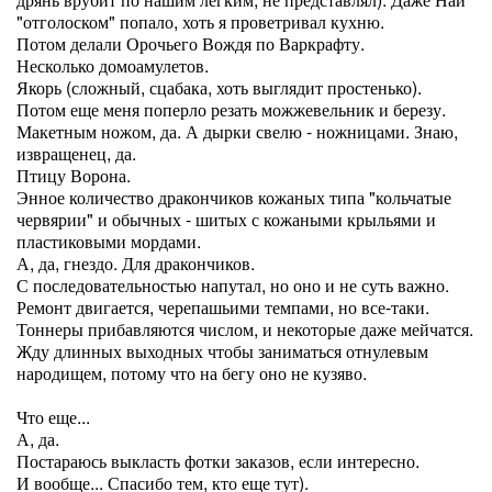
"отголоском" попало, хоть я проветривал кухню.
Потом делали Орочьего Вождя по Варкрафту.
Несколько домоамулетов.
Якорь (сложный, сцабака, хоть выглядит простенько).
Потом еще меня поперло резать можжевельник и березу.
Макетным ножом, да. А дырки свелю - ножницами. Знаю,
извращенец, да.
Птицу Ворона.
Энное количество дракончиков кожаных типа "кольчатые
червярии" и обычных - шитых с кожаными крыльями и
пластиковыми мордами.
А, да, гнездо. Для дракончиков.
С последовательностью напутал, но оно и не суть важно.
Ремонт двигается, черепашьими темпами, но все-таки.
Тоннеры прибавляются числом, и некоторые даже мейчатся.
Жду длинных выходных чтобы заниматься отнулевым
народищем, потому что на бегу оно не кузяво.
Что еще...
А, да.
Постараюсь выкласть фотки заказов, если интересно.
И вообще... Спасибо тем, кто еще тут).