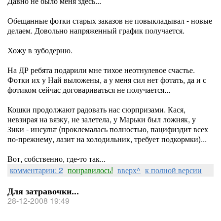
Давно не было меня здесь...
Обещанные фотки старых заказов не повыкладывал - новые
делаем. Довольно напряженный график получается.
Хожу в зубодерню.
На ДР ребята подарили мне тихое неотнулевое счастье.
Фотки их у Най выложены, а у меня сил нет фотать, да и с
фотиком сейчас договариваться не получается...
Кошки продолжают радовать нас сюрпризами. Кася,
невзирая на вязку, не залетела, у Марьки был ложняк, у
Зики - инсульт (проклемалась полностью, пацифиздит всех
по-прежнему, лазит на холодильник, требует подкормки)...
Вот, собственно, где-то так...
комментарии: 2
понравилось!
вверх^
к полной версии
Для затравочки...
28-12-2008 19:49