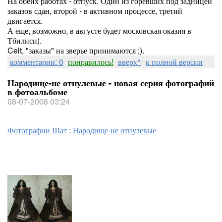
На обеих работах - отпуск. Один из горевших под задницей
заказов сдан, второй - в активном процессе, третий
двигается.
А еще, возможно, в августе будет московская оказия в
Тбилиси).
Celt, "заказы" на зверье принимаются ;).
комментарии: 0
понравилось!
вверх^
к полной версии
Народище-не отнулевые - новая серия фотографий
в фотоальбоме
08-07-2008 03:24
Фотографии Шат
:
Народище-не отнулевые