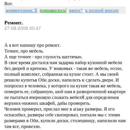
Вот.
комментарии: 5
понравилось!
вверх^
к полной версии
Ремонт.
27-08-2008 00:47
А я вот напишу про ремонт.
Точнее, про мебель.
А еще точнее - про глупость шаттячью.
В свое время достался нам задарма набор кухонной мебели
без дверей и крепежа. У знакомых - такая же мебель, ессно,
полный комплект, собранная на кухне стоит. А мы своей
решили купитьв Оби доски, напилить и сделать двери. И
попросил я человека, у которого на кухне такая же мебель,
померить ее, собранную, шоб нам в развороченной квартире
не пытаться вчерновую сложить мебелЯ для определения
верхних-нижних шкафей, дабы промерить.
Человек промерил, прислал мне в аську размеры. Я его
оспасибил, размеры себе скопировал, поехали мы с этими
размерами в Оби, купили доски, столешницу, напилили нам
там все, привезли.