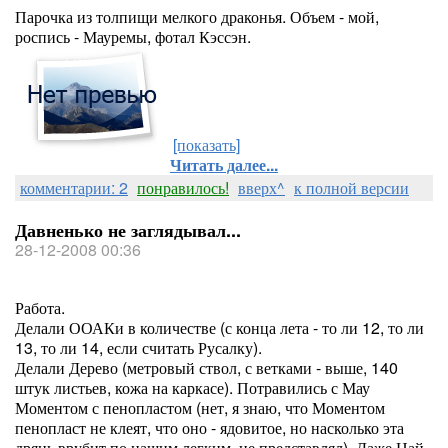
Парочка из толпищи мелкого драконья. Объем - мой,
роспись - Мауремы, фотал Кэссэн.
[показать]
Читать далее...
комментарии: 2
понравилось!
вверх^
к полной версии
Давненько не заглядывал...
28-12-2008 00:36
Работа.
Делали ООАКи в количестве (с конца лета - то ли 12, то ли
13, то ли 14, если считать Русалку).
Делали Дерево (метровый ствол, с ветками - выше, 140
штук листьев, кожа на каркасе). Потравились с Мау
Моментом с пенопластом (нет, я знаю, что Моментом
пенопласт не клеят, что оно - ядовитое, но насколько эта
дрянь врубит по нашим легким, не представлял). Даже Най