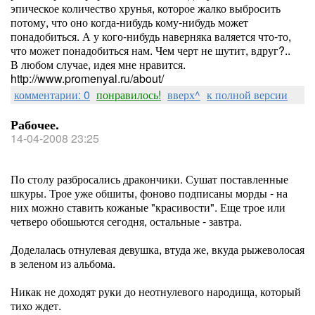
эпическое количество хрунья, которое жалко выбросить
потому, что оно когда-нибудь кому-нибудь может
понадобиться. А у кого-нибудь наверняка валяется что-то,
что может понадобиться нам. Чем черт не шутит, вдруг?..
В любом случае, идея мне нравится.
http://www.promenyal.ru/about/
комментарии: 0
понравилось!
вверх^
к полной версии
Рабочее.
14-04-2008 23:25
По столу разбросались дракончики. Сушат поставленные
шкуры. Трое уже обшиты, фоново подписаны морды - на
них можно ставить кожаные "красивости". Еще трое или
четверо обошьются сегодня, остальные - завтра.
Доделалась отнулевая девушка, втуда же, вкуда рыжеволосая
в зеленом из альбома.
Никак не доходят руки до неотнулевого народища, который
тихо ждет.