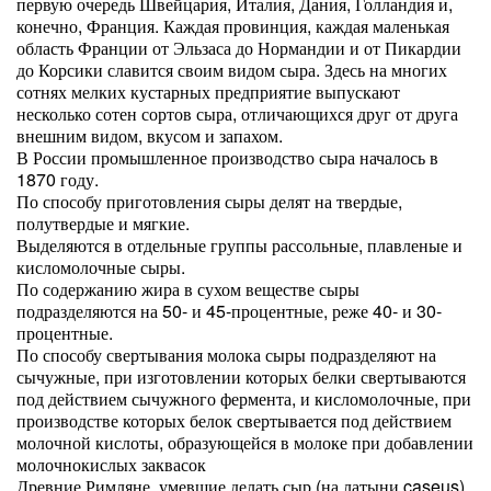
первую очередь Швейцария, Италия, Дания, Голландия и,
конечно, Франция. Каждая провинция, каждая маленькая
область Франции от Эльзаса до Нормандии и от Пикардии
до Корсики славится своим видом сыра. Здесь на многих
сотнях мелких кустарных предприятие выпускают
несколько сотен сортов сыра, отличающихся друг от друга
внешним видом, вкусом и запахом.
В России промышленное производство сыра началось в
1870 году.
По способу приготовления сыры делят на твердые,
полутвердые и мягкие.
Выделяются в отдельные группы рассольные, плавленые и
кисломолочные сыры.
По содержанию жира в сухом веществе сыры
подразделяются на 50- и 45-процентные, реже 40- и 30-
процентные.
По способу свертывания молока сыры подразделяют на
сычужные, при изготовлении которых белки свертываются
под действием сычужного фермента, и кисломолочные, при
производстве которых белок свертывается под действием
молочной кислоты, образующейся в молоке при добавлении
молочнокислых заквасок
Древние Римляне, умевшие делать сыр (на латыни caseus)