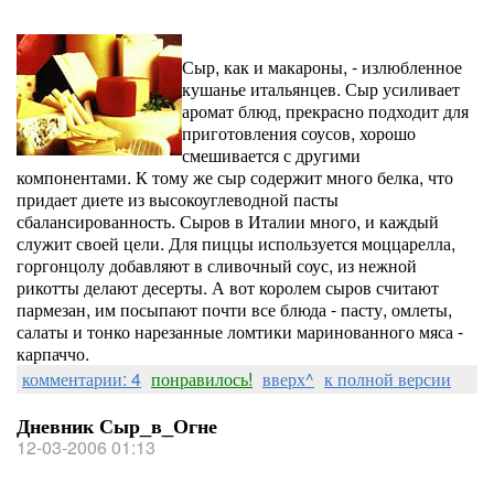
Сыр, как и макароны, - излюбленное
кушанье итальянцев. Сыр усиливает
аромат блюд, прекрасно подходит для
приготовления соусов, хорошо
смешивается с другими
компонентами. К тому же сыр содержит много белка, что
придает диете из высокоуглеводной пасты
сбалансированность. Сыров в Италии много, и каждый
служит своей цели. Для пиццы используется моццарелла,
горгонцолу добавляют в сливочный соус, из нежной
рикотты делают десерты. А вот королем сыров считают
пармезан, им посыпают почти все блюда - пасту, омлеты,
салаты и тонко нарезанные ломтики маринованного мяса -
карпаччо.
комментарии: 4
понравилось!
вверх^
к полной версии
Дневник Сыр_в_Огне
12-03-2006 01:13