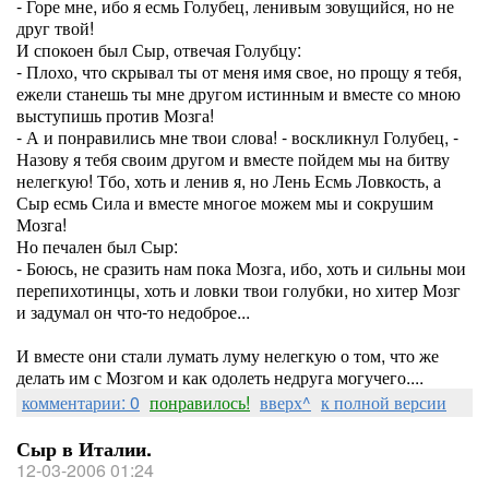
- Горе мне, ибо я есмь Голубец, ленивым зовущийся, но не
друг твой!
И спокоен был Сыр, отвечая Голубцу:
- Плохо, что скрывал ты от меня имя свое, но прощу я тебя,
ежели станешь ты мне другом истинным и вместе со мною
выступишь против Мозга!
- А и понравились мне твои слова! - воскликнул Голубец, -
Назову я тебя своим другом и вместе пойдем мы на битву
нелегкую! Тбо, хоть и ленив я, но Лень Есмь Ловкость, а
Сыр есмь Сила и вместе многое можем мы и сокрушим
Мозга!
Но печален был Сыр:
- Боюсь, не сразить нам пока Мозга, ибо, хоть и сильны мои
перепихотинцы, хоть и ловки твои голубки, но хитер Мозг
и задумал он что-то недоброе...
И вместе они стали лумать луму нелегкую о том, что же
делать им с Мозгом и как одолеть недруга могучего....
комментарии: 0
понравилось!
вверх^
к полной версии
Сыр в Италии.
12-03-2006 01:24