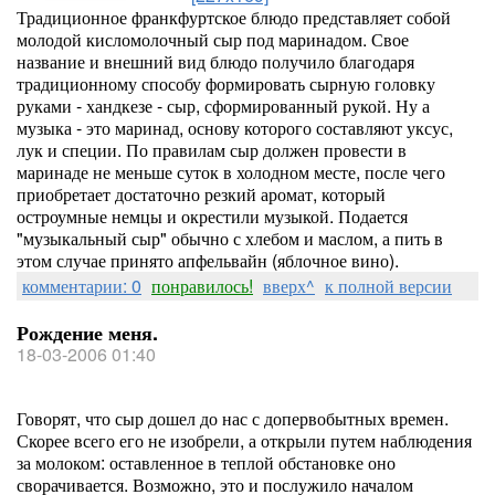
Традиционное франкфуртское блюдо представляет собой
молодой кисломолочный сыр под маринадом. Свое
название и внешний вид блюдо получило благодаря
традиционному способу формировать сырную головку
руками - хандкезе - сыр, сформированный рукой. Ну а
музыка - это маринад, основу которого составляют уксус,
лук и специи. По правилам сыр должен провести в
маринаде не меньше суток в холодном месте, после чего
приобретает достаточно резкий аромат, который
остроумные немцы и окрестили музыкой. Подается
"музыкальный сыр" обычно с хлебом и маслом, а пить в
этом случае принято апфельвайн (яблочное вино).
комментарии: 0
понравилось!
вверх^
к полной версии
Рождение меня.
18-03-2006 01:40
Говорят, что сыр дошел до нас с допервобытных времен.
Скорее всего его не изобрели, а открыли путем наблюдения
за молоком: оставленное в теплой обстановке оно
сворачивается. Возможно, это и послужило началом