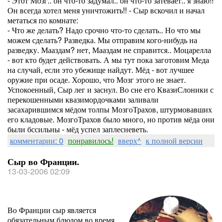
- Этот Мозг.. он что-то задумал.. он что-то затевает.. я знаю!!
Он всегда хотел меня уничтожить!! - Сыр вскочил и начал
метаться по комнате:
- Что же делать? Надо срочно что-то сделать.. Но что мы
можем сделать? Разведка. Мы отправим кого-нибудь на
разведку. Мааздам? нет, Мааздам не справится.. Моцарелла
- вот кто будет действовать. А мы тут пока заготовим Меда
на случай, если это убежище найдут. Мёд - вот лучшее
оружие при осаде. Хорошо, что Мозг этого не знает.
Успокоенный, Сыр лег и заснул. Во сне его КвазиСлоники с
перекошенными квазимордочками заливали
засахарившимся мёдом толпы МозгоТрахов, штурмовавших
его кладовые. МозгоТрахов было много, но против мёда они
были бссильны - мёд успел заплесневеть.
комментарии: 0
понравилось!
вверх^
к полной версии
Сыр во Франции.
13-03-2006 02:09
Во Франции сыр является
обязательным блюдом во время