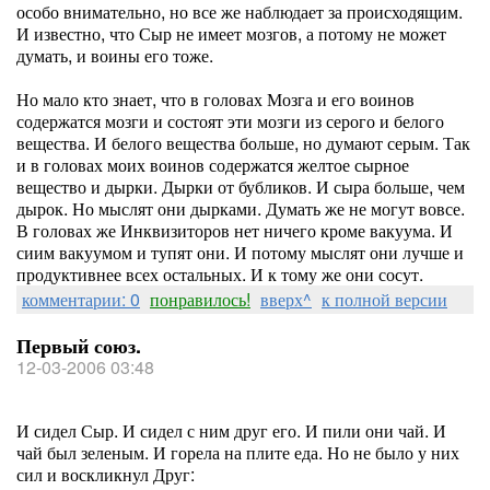
особо внимательно, но все же наблюдает за происходящим.
И известно, что Сыр не имеет мозгов, а потому не может
думать, и воины его тоже.
Но мало кто знает, что в головах Мозга и его воинов
содержатся мозги и состоят эти мозги из серого и белого
вещества. И белого вещества больше, но думают серым. Так
и в головах моих воинов содержатся желтое сырное
вещество и дырки. Дырки от бубликов. И сыра больше, чем
дырок. Но мыслят они дырками. Думать же не могут вовсе.
В головах же Инквизиторов нет ничего кроме вакуума. И
сиим вакуумом и тупят они. И потому мыслят они лучше и
продуктивнее всех остальных. И к тому же они сосут.
комментарии: 0
понравилось!
вверх^
к полной версии
Первый союз.
12-03-2006 03:48
И сидел Сыр. И сидел с ним друг его. И пили они чай. И
чай был зеленым. И горела на плите еда. Но не было у них
сил и воскликнул Друг: