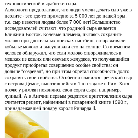
технологической выработки сыра.
Археологи предполагают, что люди умели делать сыр уже в
неолите - это где-то примерно за 5 000 лет до нашей эры,
т.е. сыр известен людям более 7 000 лет! Большинство
исследователей считают, что родиной сыра является
Ближний Восток. Кочевые племена, пытаясь сохранить
молоко при длительных поисках пастбищ, створаживали
кобылье молоко и высушивали его на солнце. Со временем
человек обнаружил, что если молоко створаживалось в
мешках из козьих или овечьих желудков, то получавшийся
продукт приобретал совершенно особые свойства: он
дольше "созревал", но при этом обретал способность долго
сохранять свои свойства. Особенно славился греческий сыр
с острова Демос, вывозившийся в 1 в н э даже в Рим. Хотя
позже у римлян появились свои сорта сыра, например,
лунный. А в Англии первым рецептом приготовления сыра
считается рецепт, найденный в поваренной книге 1390 г,
принадлежавшей повару короля Ричарда II.