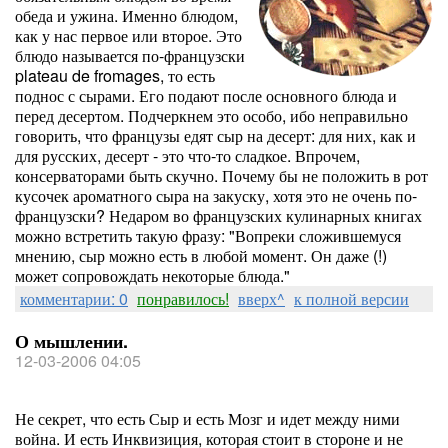
обеда и ужина. Именно блюдом,
как у нас первое или второе. Это
блюдо называется по-французски
plateau de fromages, то есть
поднос с сырами. Его подают после основного блюда и
перед десертом. Подчеркнем это особо, ибо неправильно
говорить, что французы едят сыр на десерт: для них, как и
для русских, десерт - это что-то сладкое. Впрочем,
консерваторами быть скучно. Почему бы не положить в рот
кусочек ароматного сыра на закуску, хотя это не очень по-
французски? Недаром во французских кулинарных книгах
можно встретить такую фразу: "Вопреки сложившемуся
мнению, сыр можно есть в любой момент. Он даже (!)
может сопровождать некоторые блюда."
комментарии: 0
понравилось!
вверх^
к полной версии
О мышлении.
12-03-2006 04:05
Не секрет, что есть Сыр и есть Мозг и идет между ними
война. И есть Инквизиция, которая стоит в стороне и не