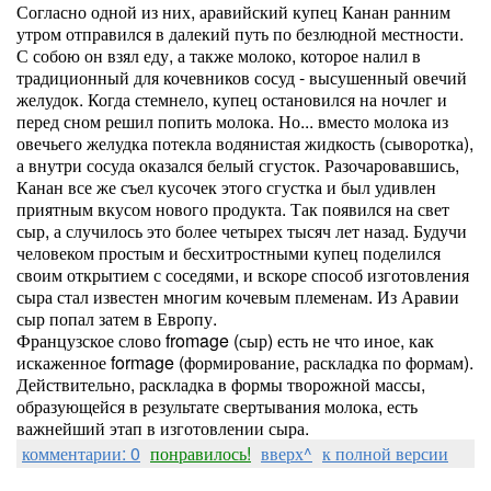
Согласно одной из них, аравийский купец Канан ранним
утром отправился в далекий путь по безлюдной местности.
С собою он взял еду, а также молоко, которое налил в
традиционный для кочевников сосуд - высушенный овечий
желудок. Когда стемнело, купец остановился на ночлег и
перед сном решил попить молока. Но... вместо молока из
овечьего желудка потекла водянистая жидкость (сыворотка),
а внутри сосуда оказался белый сгусток. Разочаровавшись,
Канан все же съел кусочек этого сгустка и был удивлен
приятным вкусом нового продукта. Так появился на свет
сыр, а случилось это более четырех тысяч лет назад. Будучи
человеком простым и бесхитростными купец поделился
своим открытием с соседями, и вскоре способ изготовления
сыра стал известен многим кочевым племенам. Из Аравии
сыр попал затем в Европу.
Французское слово fromage (сыр) есть не что иное, как
искаженное formage (формирование, раскладка по формам).
Действительно, раскладка в формы творожной массы,
образующейся в результате свертывания молока, есть
важнейший этап в изготовлении сыра.
комментарии: 0
понравилось!
вверх^
к полной версии