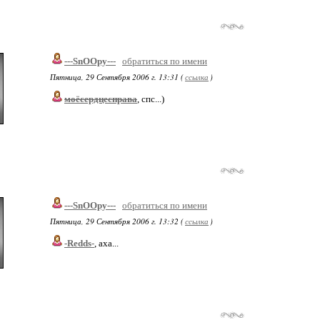
---SnOOpy---
обратиться по имени
Пятница, 29 Сентября 2006 г. 13:31 (
ссылка
)
моёсердцесправа
, спс...)
---SnOOpy---
обратиться по имени
Пятница, 29 Сентября 2006 г. 13:32 (
ссылка
)
-Redds-
, аха...