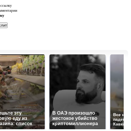
 ссылку
омментарии
нку
ешьте эту
В ОАЭ произошло
Все нов
овую еду из
жестокое убийство
падению
азина: список
криптомиллионера
Кавказе: