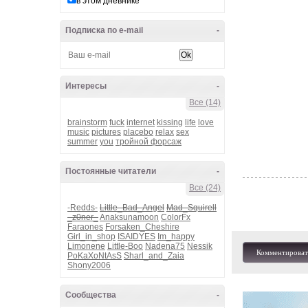
в этом дневнике
Подписка по e-mail
-
Интересы
-
Все (14)
brainstorm
fuck
internet
kissing
life
love
music
pictures
placebo
relax
sex
summer
you
тройной форсаж
Постоянные читатели
-
Все (24)
-Redds-
Little_Bad_Angel
Mad_Squirell
_z0ner_
Anaksunamoon
ColorFx
Faraones
Forsaken_Cheshire
Girl_in_shop
ISAIDYES
Im_happy
Limonene
Little-Boo
Nadena75
Nessik
Комментироват
PoKaXoNtAsS
Sharl_and_Zaia
Shony2006
Сообщества
-