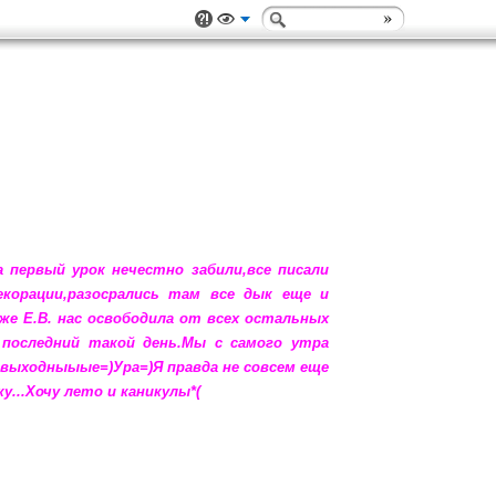
 первый урок нечестно забили,все писали
корации,разосрались там все дык еще и
же Е.В. нас освободила от всех остальных
а последний такой день.Мы с самого утра
 выходныыые=)Ура=)Я правда не совсем еще
у...Хочу лето и каникулы*(