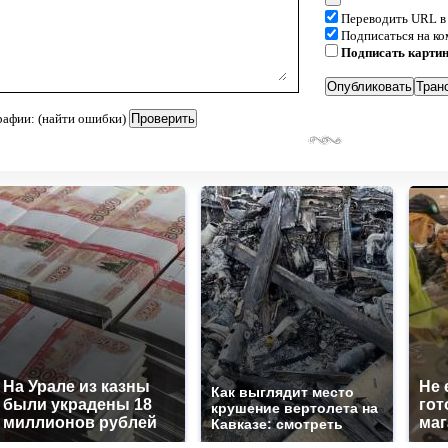
Переводить URL в
Подписаться на к
Подписать карти
рафии: (найти ошибки)
На Урале из казны
Не 
Как выглядит место
были украдены 18
гот
крушение вертолета на
миллионов рублей
маг
Кавказе: смотреть