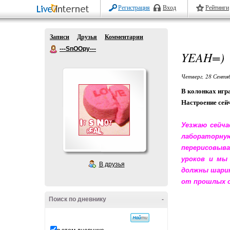
Регистрация
Вход
Рейтинги
Записи
Друзья
Комментарии
---SnOOpy---
YEAH=)
Четверг, 28 Сентя
В колонках игра
Настроение сей
Уезжаю сейча
лабораторну
перерисовыва
уроков и мы 
В друзья
должны шарик
от прошлых о
Поиск по дневнику
-