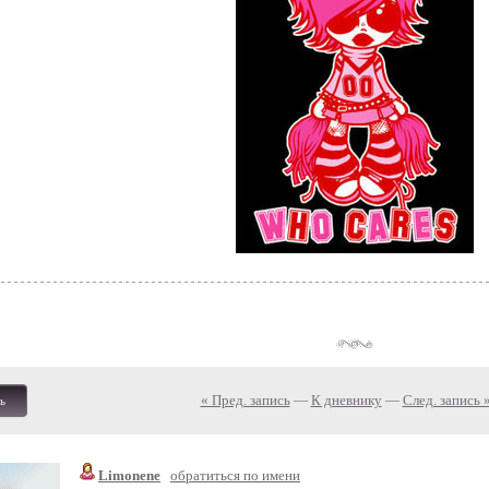
« Пред. запись
—
К дневнику
—
След. запись 
ь
Limonene
обратиться по имени