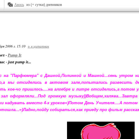
Авось
из (+ сутки) дневников
бря 2006 г. 15:10
+ в цитатник
ет -
Pump It
час -
just pump it...
с на "Парфюмера" с Дашкой,Полинкой и Машкой...сень утром на
ю,а мы отсиделись в актовом зале,попытались развесить де
ть кое-чо пришлось....на алгебре и литре отсиделись,а потом у
зал оформляли...Под громкую музыку))Вобщем,халява...Завтр
и надувать вместо 4-х уроков=)Потом День Учителя....А потом
тошла...=)
Ладно,пойду собираться,как приеду про фильм расскаж