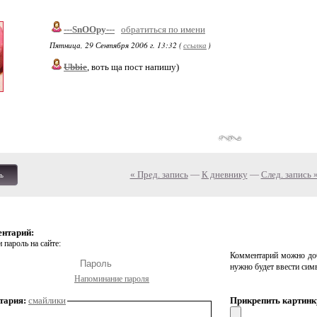
---SnOOpy---
обратиться по имени
Пятница, 29 Сентября 2006 г. 13:32 (
ссылка
)
Ubbie
, воть ща пост напишу)
« Пред. запись
—
К дневнику
—
След. запись 
ь
ентарий:
 пароль на сайте:
Комментарий можно доб
нужно будет ввести сим
Напоминание пароля
тария:
смайлики
Прикрепить картинк