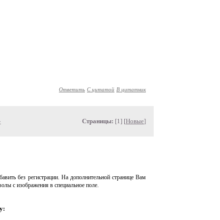
Ответить
С цитатой
В цитатник
»
Страницы:
[1] [
Новые
]
авить без регистрации. На дополнительной странице Вам
волы с изображения в специальное поле.
у: