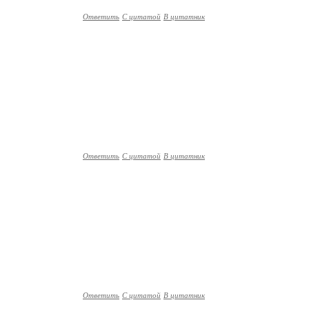
Ответить
С цитатой
В цитатник
Ответить
С цитатой
В цитатник
Ответить
С цитатой
В цитатник