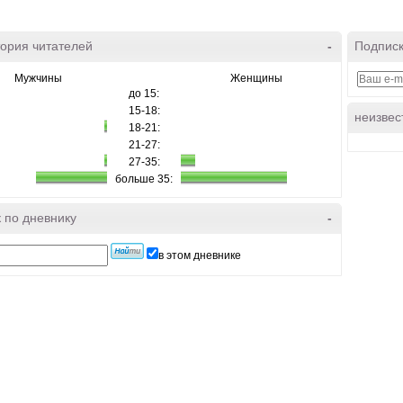
ория читателей
-
Подписк
Мужчины
Женщины
до 15:
15-18:
неизвес
18-21:
21-27:
27-35:
больше 35:
 по дневнику
-
в этом дневнике