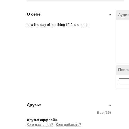
О себе
-
Аудит
its a first day of somthing life?its smooth
Поиск
Друзья
-
Все (26)
Друзья оффлайн
Кого давно нет?
Кого добавить?