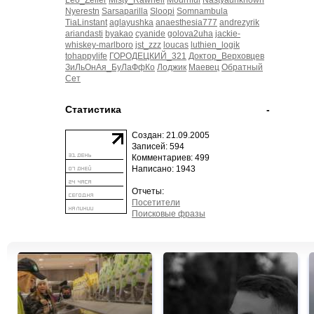
Leo_Zeller
Misty_Rawhell
Mournful
Nastyaunknown
Nyerestn
Sarsaparilla
Sloopi
Somnambula
TiaLinstant
aglayushka
anaesthesia777
andrezyrik
ariandasti
byakao
cyanide
golova2uha
jackie-
whiskey-marlboro
jst_zzz
loucas
luthien_logik
tohappylife
ГОРОДЕЦКИЙ_321
Доктор_Верховцев
ЗиЛьОнАя_БуЛаФфКо
Лоджик
Маевец
Обратный
Сет
Статистика
-
Создан: 21.09.2005
Записей: 594
Комментариев: 499
Написано: 1943
Отчеты:
Посетители
Поисковые фразы