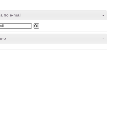
а по e-mail
-
тно
-