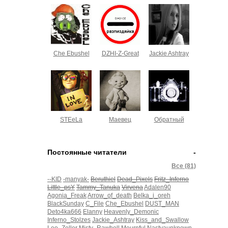
Che Ebushel
DZHI-Z-Great
Jackie Ashtray
STEeLa
Маевец
Обратный
Постоянные читатели
-
Все (81)
--KID
-manyak-
Beruthiel
Dead_Pixels
Fritz_Inferno
Little_psY
Tammy_Tanuka
Virvena
Adalen90
Agonia_Freak
Arrow_of_death
Belka_i_oreh
BlackSunday
C_File
Che_Ebushel
DUST_MAN
Deto4ka666
Elanny
Heavenly_Demonic
Inferno_Stolzes
Jackie_Ashtray
Kiss_and_Swallow