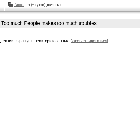
Авось
из (+ сутки) дневников
Too much People makes too much troubles
Дневник закрыт для неавторизованных.
Зарегистрироваться!