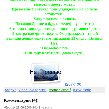
замёрзли просто жуть...
Ща ко мне Сантьяго приедет,надеюсь на ночь не
останется...
Хочу всю ночь не спать.
Позвоню Дашке и буду по телефону болтать)
А так на самом деле сегодня чисто дерьмовый день.
И завтра наверное тоже не без дерьма,хотя такой
великий день,мля,мы его так ждали,23 число...Пиздец.
Нет.
Я не обломаюсь.
Я не буду в этот день дома сидеть)
[267x400]
вверх^
к полной версии
понравилось!
в evernote
Комментарии (4):
23-09-2006-10:48
удалить
-Redds-