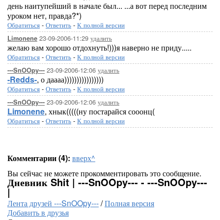
день наитупейший в начале был... ...а вот перед последним
уроком нет, правда?*)
Обратиться
-
Ответить
-
К полной версии
23-09-2006-11:29
удалить
Limonene
желаю вам хорошо отдохнуть!)))я наверно не приду.....
Обратиться
-
Ответить
-
К полной версии
23-09-2006-12:06
удалить
---SnOOpy---
-Redds-
, о даааа))))))))))))))))
Обратиться
-
Ответить
-
К полной версии
23-09-2006-12:06
удалить
---SnOOpy---
Limonene
, хнык(((((ну постарайся сооонц(
Обратиться
-
Ответить
-
К полной версии
Комментарии (4):
вверх^
Вы сейчас не можете прокомментировать это сообщение.
Дневник Shit | ---SnOOpy--- - ---SnOOpy---
|
Лента друзей ---SnOOpy---
/
Полная версия
Добавить в друзья