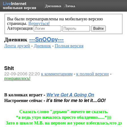
Live
Internet
Дневники
Личка
мобильная версия
Вы были перенаправлены на мобильную версию
страницы.
Вернуться!
Авторизация
Дневник
---SnOOpy---
Лента друзей
-
Дневник
-
Полная версия
Shit
22-09-2006 22:20
к комментариям
-
к полной версии
-
понравилось!
В колонках играет -
We've Got A Going On
Настроение сейчас -
it's time for me to let it....GO!
Сказать слово "дерьмо"-ничего не сказать.
*а ведь утро началось просто обалденно......*)))
Зато в школе М.В. на первом же уроке взбесилась,что дз