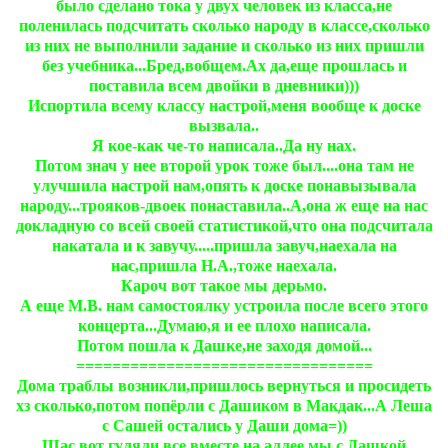
было сделано тока у двух человек из класса,не
поленилась подсчитать сколько народу в классе,сколько
из них не выполнили задание и сколько из них пришли
без учебника...Бред,вобщем.Ах да,еще прошлась и
поставила всем двойки в дневники)))
Испортила всему классу настрой,меня вообще к доске
вызвала..
Я кое-как че-то написала..Да ну нах.
Потом знач у нее второй урок тоже был....она там не
улучшила настрой нам,опять к доске понавызывала
народу...трояков-двоек понаставила..А,она ж еще на нас
докладную со всей своей статистикой,что она подсчитала
накатала и к завучу.....пришла завуч,наехала на
нас,пришла Н.А.,тоже наехала.
Кароч вот такое мы дерьмо.
А еще М.В. нам самостоялку устроила после всего этого
концерта...Думаю,я и ее плохо написала.
Потом пошла к Дашке,не заходя домой...
=================================
Дома траблы возникли,пришлось вернуться и просидеть
хз сколько,потом попёрли с Дашиком в Макдак...А Леша
с Сашей остались у Даши дома=))
Щас вот гуляли все вместе на аллее,мы с Дашкой