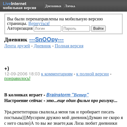
Live
Internet
Дневники
Личка
мобильная версия
Вы были перенаправлены на мобильную версию
страницы.
Вернуться!
Авторизация
Дневник
---SnOOpy---
Лента друзей
-
Дневник
-
Полная версия
+)
12-09-2006 18:03
к комментариям
-
к полной версии
-
понравилось!
В колонках играет -
Brainstorm "Ветер"
Настроение сейчас -
это...еще один фильм про разлуку...
Ура,репетиторша свалила,а меня так и пробирает писать
постыыы)))Мусорим дружно мой дневник)Думаю не скоро я
с него свалю)А то вы же знаете,как Лиза любит дневники