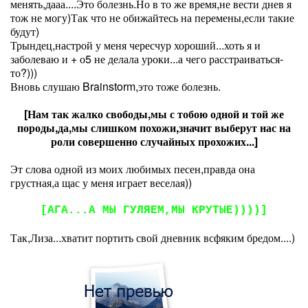
менять,дааа....Это болезнь.Но в то же время,не вести днев я
тож не могу)Так что не обижайтесь на перемены,если такие
будут)
Трындец,настрой у меня чересчур хороший...хоть я и
заболеваю и + о5 не делала уроки...а чего расстраиваться-
то?)))
Вновь слушаю Brainstorm,это тоже болезнь.
[Нам так жалко свободы,мы с тобою одной и той же
породы,да,мы слишком похожи,значит выберут нас на
роли совершенно случайных прохожих...]
Эт слова одной из моих любимых песен,правда она
грустная,а щас у меня играет веселая))
[АГА...А МЫ ГУЛЯЕМ,МЫ КРУТЫЕ))))]
Так,Лиза...хватит портить свой дневник всфяким бредом....)