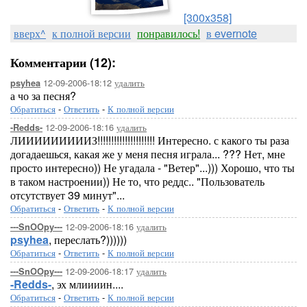
[300x358]
вверх^
к полной версии
понравилось!
в evernote
Комментарии (12):
12-09-2006-18:12
удалить
psyhea
а чо за песня?
Обратиться
-
Ответить
-
К полной версии
12-09-2006-18:16
удалить
-Redds-
ЛИИИИИИИИИЗ!!!!!!!!!!!!!!!!!!!!! Интересно. с какого ты раза
догадаешься, какая же у меня песня играла... ??? Нет, мне
просто интересно)) Не угадала - "Ветер"...))) Хорошо, что ты
в таком настроении)) Не то, что реддс.. "Пользователь
отсутствует 39 минут"...
Обратиться
-
Ответить
-
К полной версии
12-09-2006-18:16
удалить
---SnOOpy---
psyhea
, переслать?))))))
Обратиться
-
Ответить
-
К полной версии
12-09-2006-18:17
удалить
---SnOOpy---
-Redds-
, эх млиииин....
Обратиться
-
Ответить
-
К полной версии