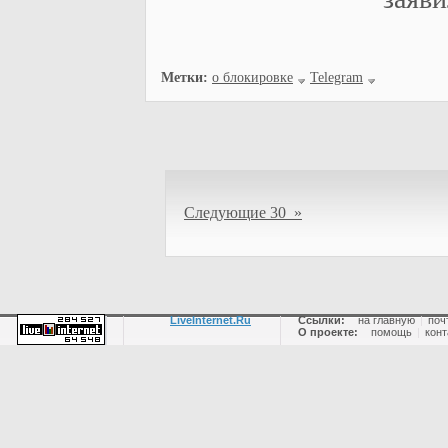
Метки:
о блокировке
Telegram
Следующие 30 »
LiveInternet.Ru
Ссылки:
на главную
|
поч
О проекте:
помощь
|
конт