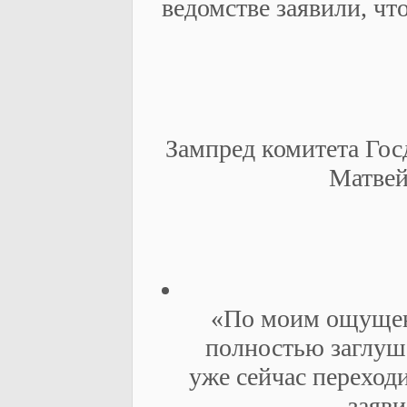
ведомстве заявили, чт
Зампред комитета Го
Матвей
«По моим ощущени
полностью заглуше
уже сейчас перехо
заяви