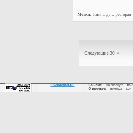
Метки:
Таня
др
ресторан
Следующие 30 »
LiveInternet.Ru
Ссылки:
на главную
|
поч
О проекте:
помощь
|
конт