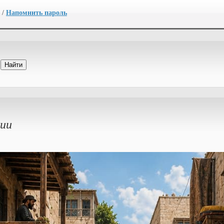
/
Напомнить пароль
лии