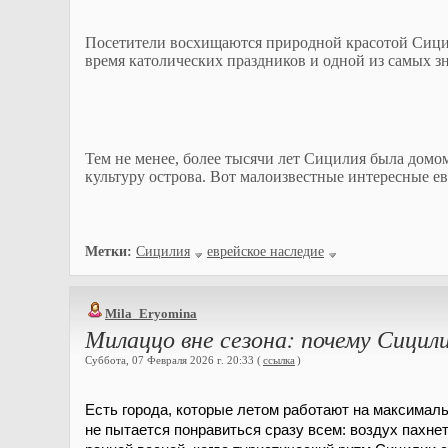
Посетители восхищаются природной красотой Сицили
время католических праздников и одной из самых 
Тем не менее, более тысячи лет Сицилия была домо
культуру острова. Вот малоизвестные интересные е
Метки:
Сицилия
еврейское наследие
Mila_Eryomina
Милаццо вне сезона: почему Сицил
Суббота, 07 Февраля 2026 г. 20:33 (
ссылка
)
Есть города, которые летом работают на максимал
не пытается понравиться сразу всем: воздух пахне