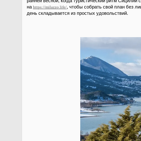
ранней весной, когда туристический ритм Сицилии 
на
, чтобы собрать свой план без л
https://milazzo.life/
день складывается из простых удовольствий.