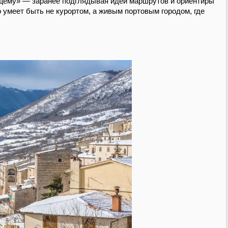
оящему» — заранее подглядывая идеи маршрутов и ориентиры
о умеет быть не курортом, а живым портовым городом, где