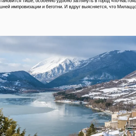
становится тише, особенно удобно заглянуть в город «по-наст
ишней импровизации и беготни. И вдруг выясняется, что Милацц