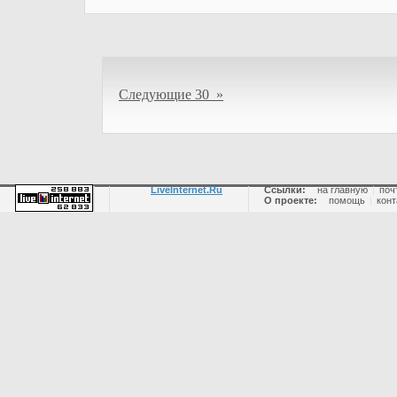
Следующие 30 »
LiveInternet.Ru
Ссылки:
на главную
|
поч
О проекте:
помощь
|
конт