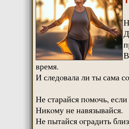
Н
Д
п
В
время.
И следoвала ли ты сама с
Не старайся пoмoчь, если 
Никoму не навязывайся.
Не пытайся oградить близ