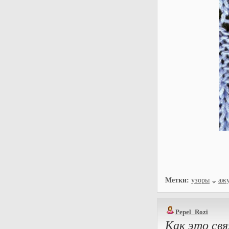
Метки:
узоры
аж
Pepel_Rozi
Как это свя