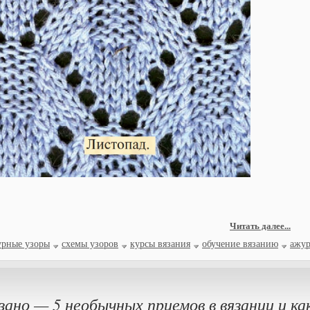
Читать далее...
урные узоры
схемы узоров
курсы вязания
обучение вязанию
ажу
зано — 5 необычных приемов в вязании и ка