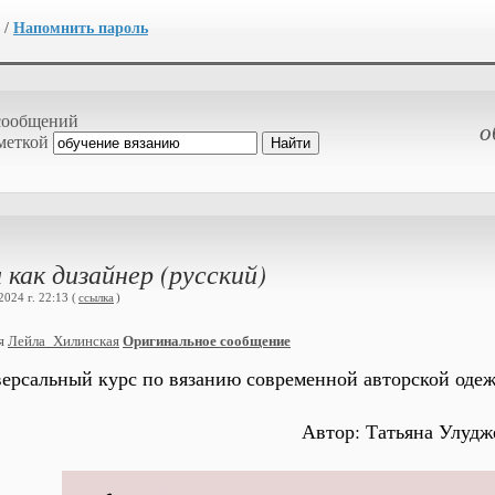
/
Напомнить пароль
сообщений
о
меткой
как дизайнер (русский)
024 г. 22:13 (
ссылка
)
ия
Лейла_Хилинская
Оригинальное сообщение
ерсальный курс по вязанию современной авторской одеж
Автор: Татьяна Улудж