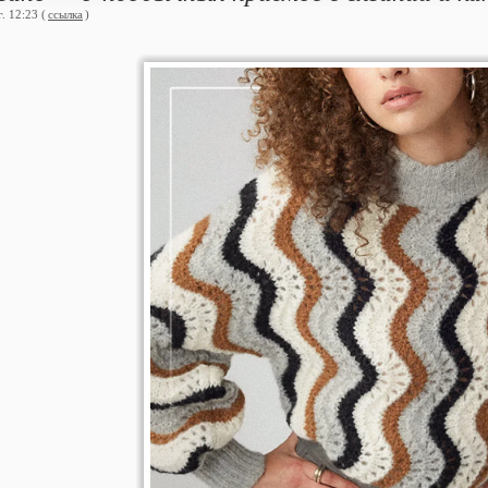
. 12:23 (
ссылка
)