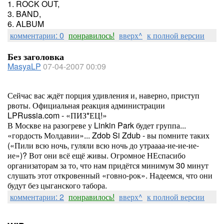
1. ROCK OUT,
3. BAND,
6. ALBUM
комментарии: 0
понравилось!
вверх^
к полной версии
Без заголовка
MasyaLP
07-04-2007 00:09
Сейчас вас ждёт порция удивления и, наверно, приступ
рвоты. Официальная реакция администрации
LPRussia.com - «ПИЗ*ЕЦ!»
В Москве на разогреве у Linkin Park будет группа...
«гордость Молдавии»... Zdob Si Zdub - вы помните таких
(«Пили всю ночь, гуляли всю ночь до утраааа-ие-ие-ие-
ие»)? Вот они всё ещё живы. Огромное НЕспасибо
организаторам за то, что нам придётся минимум 30 минут
слушать этот откровенный «говно-рок». Надеемся, что они
будут без цыганского табора.
комментарии: 2
понравилось!
вверх^
к полной версии