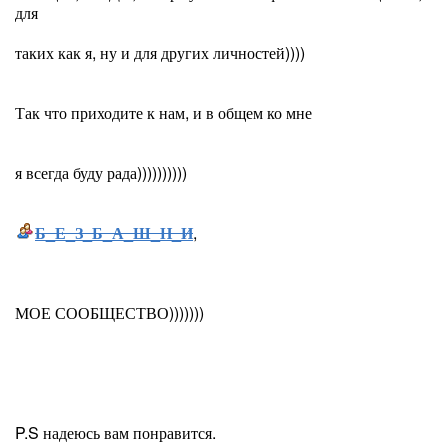
для
таких как я, ну и для других личностей))))
Так что приходите к нам, и в общем ко мне
я всегда буду рада))))))))))
Б_Е_З_Б_А_Ш_Н_И
,
МОЕ СООБЩЕСТВО)))))))
P.S надеюсь вам понравится.