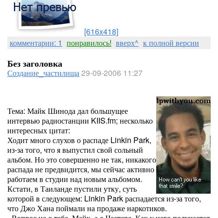
[616x418]
комментарии: 1
понравилось!
вверх^
к полной версии
Без заголовка
Создание_частилища
29-09-2006 11:27
Тема: Майк Шинода дал большущее
интервью радиостанции KIIS.fm; несколько
интересных цитат:
Ходит много слухов о распаде Linkin Park,
из-за того, что я выпустил свой сольный
альбом. Но это совершенно не так, никакого
распада не предвидится, мы сейчас активно
работаем в студии над новым альбомом.
Кстати, в Таиланде пустили утку, суть
которой в следующем: Linkin Park распадается из-за того,
что Джо Хана поймали на продаже наркотиков.
- Вопрос не о тебе, Майк, а о Честере. Как у него получается